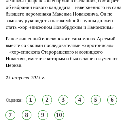
«Рашко-Призренской епархии в изгнании», сообщает
об избрании нового кандидата – изверженного из сана
бывшего иеромонаха Максима Новаковича. Он по
замыслу руководства катакомбной группы должен
стать
«хор-епископом Новобрдским и Панонским».
Ранее лишенный епископского сана монах Артемий
вместе со своими последователями «хиротонисал»
«хор-епископа Старорашского и лозницкого
Николая», вместе с которым и был вскоре отлучен от
Церкви.
25 августа 2015 г.
1
2
3
4
5
6
Оценка:
7
8
9
10