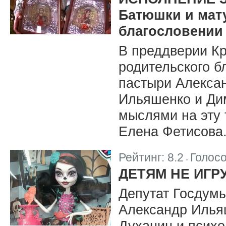
Батюшки и мат
благословении
В преддверии Кр
родительского 
пастыри Алекса
Ильяшенко и Ди
мыслями на эту 
Елена Фетисова
Рейтинг:
8.2
Голос
|
ДЕТЯМ НЕ ИГР
Депутат Госдумы
Александр Илья
Духанин и психо