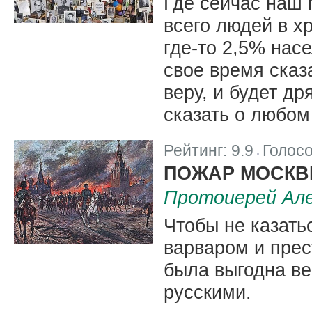
Где сейчас наш 
всего людей в хр
где-то 2,5% нас
свое время сказ
веру, и будет д
сказать о любом
Рейтинг:
9.9
Голос
|
ПОЖАР МОСК
Протоиерей Але
Чтобы не казать
варваром и прес
была выгодна в
русскими.