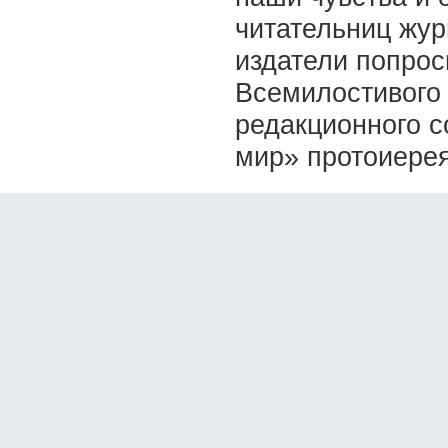
читательниц жу
издатели попрос
Всемилостивого 
редакционного с
мир» протоиере