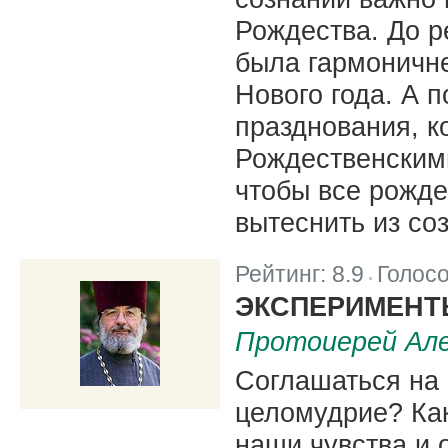
Рождества. До р
была гармоничне
Нового года. А 
празднования, 
Рождественскими
чтобы все рожде
вытеснить из со
Рейтинг:
8.9
Голос
|
ЭКСПЕРИМЕНТ
Протоиерей Але
Соглашаться на 
целомудрие? Как
наши чувства и