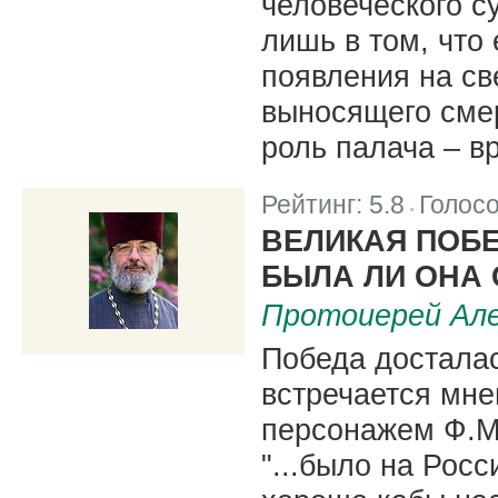
человеческого с
лишь в том, что 
появления на св
выносящего смер
роль палача – вр
Рейтинг:
5.8
Голос
|
ВЕЛИКАЯ ПОБЕ
БЫЛА ЛИ ОНА
Протоиерей Але
Победа досталас
встречается мне
персонажем Ф.М
"...было на Росс