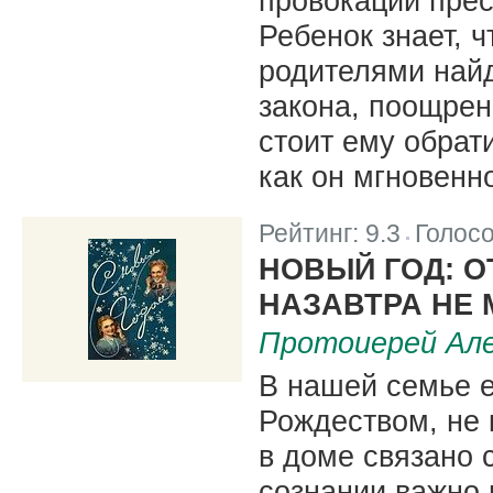
провокации прес
Ребенок знает, 
родителями найд
закона, поощрен
стоит ему обрат
как он мгновенно
Рейтинг:
9.3
Голос
|
НОВЫЙ ГОД: О
НАЗАВТРА НЕ 
Протоиерей Але
В нашей семье е
Рождеством, не 
в доме связано 
сознании важно 