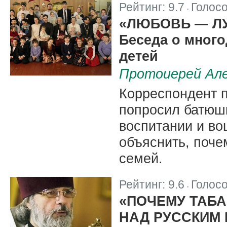
Рейтинг:
9.7
Голос
|
«ЛЮБОВЬ — Л
Беседа о много
детей
Протоиерей Але
Корреспондент 
попросил батюшк
воспитании и во
объяснить, поче
семей.
Рейтинг:
9.6
Голос
|
«ПОЧЕМУ ТАБА
НАД РУССКИМ