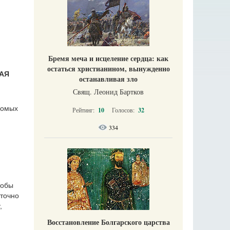
Бремя меча и исцеление сердца: как
остаться христианином, вынужденно
КАЯ
останавливая зло
Свящ. Леонид Бартков
комых
Рейтинг:
10
Голосов:
32
334
тобы
аточно
,
Восстановление Болгарского царства