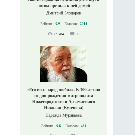
потом пришла к ней домой
Дмитрий Злодорев
Рейтинг:
9.9
Голосов:
2014
23 704
11
«Его весь народ любил». К 100-летию
со дня рождения митрополита
Нижегородского и Арзамасского
Николая (Кутепова)
Надежда Муравьева
Рейтинг:
9.8
Голосов:
481