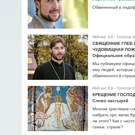
Обвиненный в педофи
Рейтинг:
8.8
Голосов:
6
|
СВЯЩЕННИК ГЛЕБ 
ЧУДОВИЩНАЯ ЛОЖ
Официальное обращ
Мы публикуем официа
ему людей, которые 
обвиненного в страш
Рейтинг:
8.9
Голосов:
6
|
КРЕЩЕНИЕ ГОСПОД
Слово пастырей
Многие христиане счи
набрать про запас К
ли этого? Как с нас
семье, стране?