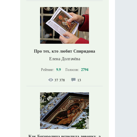
Про тех, кто любит Спиридона
Елена Долгачёва
Рейтинг:
9.9
Голосов:
2794
37 378
13
Как Богородица исцелила девочку, а