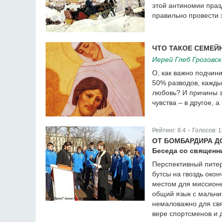
этой антиномии праз
правильно провести 
ЧТО ТАКОЕ СЕМЕЙ
Иерей Глеб Грозовс
О, как важно подчини
50% разводов, кажды
любовь? И причины з
чувства – в другое, а
Рейтинг:
8.4
Голосов:
1
|
ОТ БОМБАРДИРА Д
Беседа со священн
Перспективный питер
бутсы на гвоздь окон
местом для миссионе
общий язык с мальчи
немаловажно для св
вере спортсменов и д