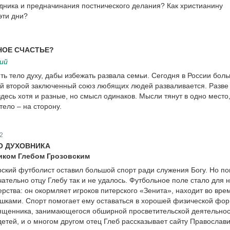
дника и предначинания постнического делания? Как христианину
эти дни?
НОЕ СЧАСТЬЕ?
кий
ть тело духу, дабы избежать развала семьи. Сегодня в России бол
й второй заключенный союз любящих людей разваливается. Разве 
десь хотя и разные, но смысл одинаков. Мысли тянут в одно место
 тело – на сторону.
2
О ДУХОВНИКА
иком Глебом Грозовским
ский футболист оставил большой спорт ради служения Богу. Но по
чательно отцу Глебу так и не удалось. Футбольное поле стало для 
рства: он окормляет игроков питерского «Зенита», находит во вре
шками. Спорт помогает ему оставаться в хорошей физической фор
ященника, занимающегося обширной просветительской деятельнос
етей, и о многом другом отец Глеб рассказывает сайту Православи