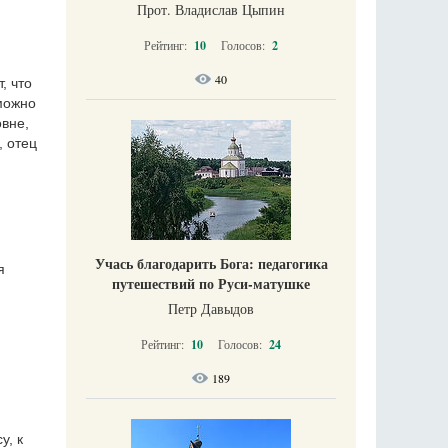
Прот. Владислав Цыпин
Рейтинг:
10
Голосов:
2
40
, что
 можно
овне,
, отец
Учась благодарить Бога: педагогика
я
путешествий по Руси-матушке
Петр Давыдов
Рейтинг:
10
Голосов:
24
189
у, к