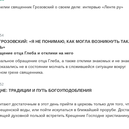
лии священник Грозовский о своем деле: интервью «Ленте.ру»
54
ГРОЗОВСКИЙ: «Я НЕ ПОНИМАЮ, КАК МОГЛА ВОЗНИКНУТЬ ТА
Ь»
ение отца Глеба и отклики на него
льное обращение отца Глеба, а также отклики знакомых и не зна
оказались не в состоянии молчать в сложившейся ситуации вокруг
ном грехе священника.
52
НЕ: ТРАДИЦИИ И ПУТЬ БОГОУПОДОБЛЕНИЯ
тают достаточным в этот день прийти в церковь только для того, ч
рещенской воды, или пойти искупаться в ближайшей проруби. Дост
тоящей духовной пользой встретить Крещение Господне христианину