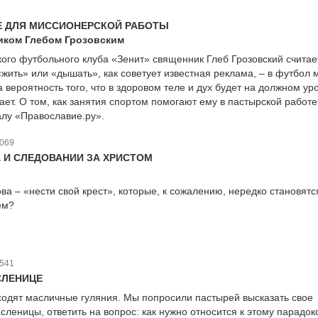
Е ДЛЯ МИССИОНЕРСКОЙ РАБОТЫ
иком Глебом Грозовским
кого футбольного клуба «Зенит» священник Глеб Грозовский считает
жить» или «дышать», как советует известная реклама, – в футбол
да вероятность того, что в здоровом теле и дух будет на должном ур
ет. О том, как занятия спортом помогают ему в пастырской работе
алу «Православие.ру».
069
А И СЛЕДОВАНИИ ЗА ХРИСТОМ
ова – «нести свой крест», которые, к сожалению, нередко становятс
ем?
541
СЛЕНИЦЕ
одят масличные гуляния. Мы попросили пастырей высказать свое
леницы, ответить на вопрос: как нужно относится к этому парадокс