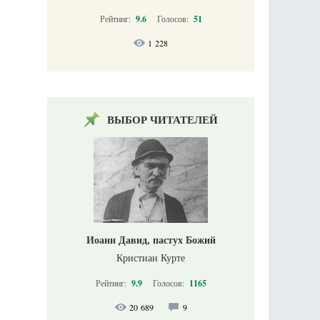
Рейтинг:
9.6
Голосов:
51
1 228
ВЫБОР ЧИТАТЕЛЕЙ
Иоанн Давид, пастух Божий
Кристиан Курте
Рейтинг:
9.9
Голосов:
1165
20 689
9