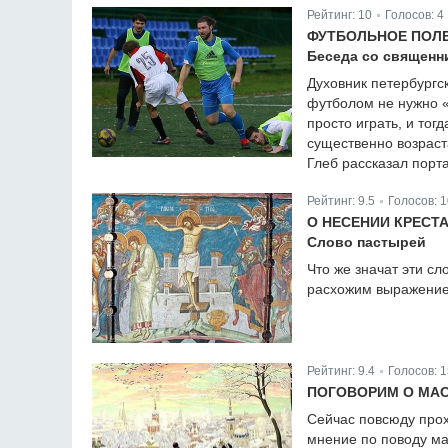
Рейтинг:
10
Голосов:
4
|
ФУТБОЛЬНОЕ ПОЛ
Беседа со священн
Духовник петербургс
футболом не нужно «
просто играть, и тог
существенно возраста
Глеб рассказал порт
Рейтинг:
9.5
Голосов:
1
|
О НЕСЕНИИ КРЕСТ
Слово пастырей
Что же значат эти сл
расхожим выражени
Рейтинг:
9.4
Голосов:
1
|
ПОГОВОРИМ О МА
Сейчас повсюду прох
мнение по поводу мас