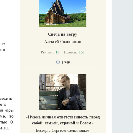
Свеча на ветру
Алексей Солоницын
ьше
это
Рейтинг:
10
Голосов:
156
,
1 749
весить
него
мя игры
«Нужна личная ответственность перед
ме, что
собой, семьей, страной и Богом»
тью. О
е.ru.
Беседа с Сергеем Сельяновым