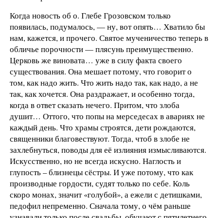
Когда новость об о. Глебе Грозовском только
появилась, подумалось, — ну, вот опять… Хватило бы
нам, кажется, и прочего. Святое мученичество теперь в
обличье порочности — плясунь преимущественно.
Церковь же виновата… уже в силу факта своего
существования. Она мешает потому, что говорит о
том, как надо жить. Что жить надо так, как надо, а не
так, как хочется. Она раздражает, и особенно тогда,
когда в ответ сказать нечего. Притом, что злоба
душит… Оттого, что попы на мерседесах в авариях не
каждый день. Что храмы строятся, дети рождаются,
священники благовествуют. Тогда, чтоб в злобе не
захлебнуться, поводы для её излияния измысливаются.
Искусственно, но не всегда искусно. Наглость и
глупость – близнецы сёстры. И уже потому, что как
производные гордости, судят только по себе. Коль
скоро монах, значит «голубой», а ежели с детишками,
педофил непременно. Сначала тому, о чём раньше
узнавали только после свадьбы, обучают с пятилетнего