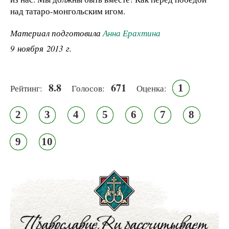
над татаро-монгольским игом.
Материал подготовила
Анна Ерахтина
9 ноября 2013 г.
8.8
671
1
Рейтинг:
Голосов:
Оценка:
2
3
4
5
6
7
8
9
10