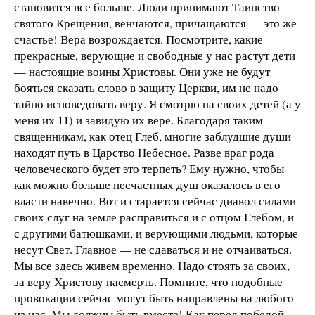
становится все больше. Люди принимают Таинство
святого Крещения, венчаются, причащаются — это же
счастье! Вера возрождается. Посмотрите, какие
прекрасные, верующие и свободные у нас растут дети
— настоящие воины Христовы. Они уже не будут
бояться сказать слово в защиту Церкви, им не надо
тайно исповедовать веру. Я смотрю на своих детей (а у
меня их 11) и завидую их вере. Благодаря таким
священникам, как отец Глеб, многие заблудшие души
находят путь в Царство Небесное. Разве враг рода
человеческого будет это терпеть? Ему нужно, чтобы
как можно больше несчастных душ оказалось в его
власти навечно. Вот и старается сейчас диавол силами
своих слуг на земле расправиться и с отцом Глебом, и
с другими батюшками, и верующими людьми, которые
несут Свет. Главное — не сдаваться и не отчаиваться.
Мы все здесь живем временно. Надо стоять за своих,
за веру Христову насмерть. Помните, что подобные
провокации сейчас могут быть направлены на любого
из нас. Мы должны быть вместе! Как перед победой