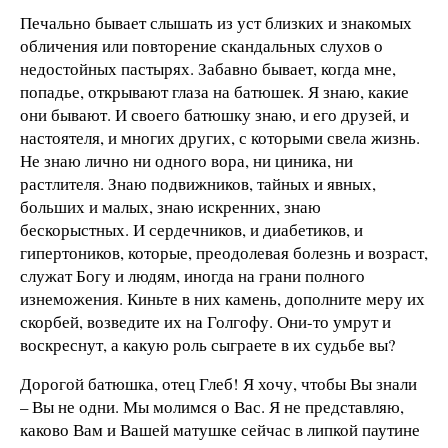
Печально бывает слышать из уст близких и знакомых
обличения или повторение скандальных слухов о
недостойных пастырях. Забавно бывает, когда мне,
попадье, открывают глаза на батюшек. Я знаю, какие
они бывают. И своего батюшку знаю, и его друзей, и
настоятеля, и многих других, с которыми свела жизнь.
Не знаю лично ни одного вора, ни циника, ни
растлителя. Знаю подвижников, тайных и явных,
больших и малых, знаю искренних, знаю
бескорыстных. И сердечников, и диабетиков, и
гипертоников, которые, преодолевая болезнь и возраст,
служат Богу и людям, иногда на грани полного
изнеможения. Киньте в них камень, дополните меру их
скорбей, возведите их на Голгофу. Они-то умрут и
воскреснут, а какую роль сыграете в их судьбе вы?
Дорогой батюшка, отец Глеб! Я хочу, чтобы Вы знали
– Вы не одни. Мы молимся о Вас. Я не представляю,
каково Вам и Вашей матушке сейчас в липкой паутине