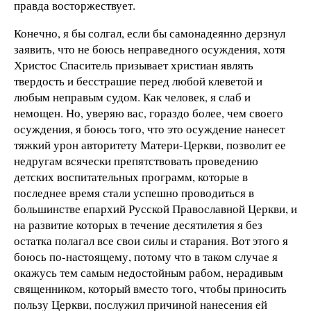
правда восторжествует.
Конечно, я бы солгал, если бы самонадеянно дерзнул
заявить, что не боюсь неправедного осуждения, хотя
Христос Спаситель призывает христиан являть
твердость и бесстрашие перед любой клеветой и
любым неправым судом. Как человек, я слаб и
немощен. Но, уверяю вас, гораздо более, чем своего
осуждения, я боюсь того, что это осуждение нанесет
тяжкий урон авторитету Матери-Церкви, позволит ее
недругам всячески препятствовать проведению
детских воспитательных программ, которые в
последнее время стали успешно проводиться в
большинстве епархий Русской Православной Церкви, и
на развитие которых в течение десятилетия я без
остатка полагал все свои силы и старания. Вот этого я
боюсь по-настоящему, потому что в таком случае я
окажусь тем самым недостойным рабом, нерадивым
священником, который вместо того, чтобы приносить
пользу Церкви, послужил причиной нанесения ей