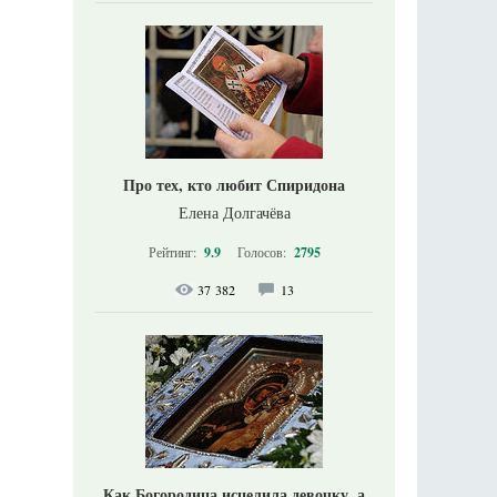
Про тех, кто любит Спиридона
Елена Долгачёва
Рейтинг:
9.9
Голосов:
2795
37 382
13
Как Богородица исцелила девочку, а