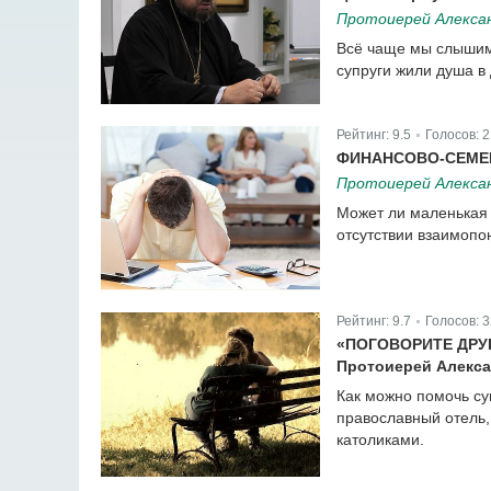
Протоиерей Алекса
Всё чаще мы слышим 
супруги жили душа в
Рейтинг:
9.5
Голосов:
2
|
ФИНАНСОВО-СЕМЕ
Протоиерей Алекса
Может ли маленькая 
отсутствии взаимопо
Рейтинг:
9.7
Голосов:
3
|
«ПОГОВОРИТЕ ДРУГ
Протоиерей Алексан
Как можно помочь су
православный отель,
католиками.