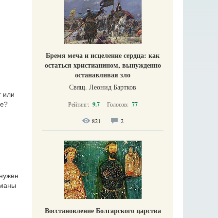
Бремя меча и исцеление сердца: как
остаться христианином, вынужденно
останавливая зло
Свящ. Леонид Бартков
г или
Рейтинг:
9.7
Голосов:
77
ье?
821
2
 нужен
уманы
Восстановление Болгарского царства