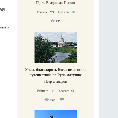
Прот. Владислав Цыпин
КАЯ
Рейтинг:
9.9
Голосов:
10
135
комых
Учась благодарить Бога: педагогика
путешествий по Руси-матушке
Петр Давыдов
Рейтинг:
10
Голосов:
66
450
1