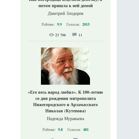
потом пришла к ней домой
Дмитрий Злодорев
Рейтинг:
9.9
Голосов:
2015
23 706
11
«Его весь народ любил». К 100-летию
со дня рождения митрополита
Нижегородского и Арзамасского
Николая (Кутепова)
Надежда Муравьева
Рейтинг:
9.8
Голосов:
481