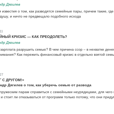
ндр Дягилев
известия о том, как разводятся семейные пары, причем такие, где
 душу, и ничто не предвещало подобного исхода
11
ЙНЫЙ КРИЗИС — КАК ПРЕОДОЛЕТЬ?
ндр Дягилев
зарплата разрушить семью? В чем причина ссор – в нехватке дене
нимания? Как пережить финансовый кризис в отдельно взятой сем
27
 С ДРУГОМ!»
др Дягилев о том, как уберечь семью от развода
пружеским парам справиться с семейными неурядицами, для чего
 и стоит ли отказываться от программ только потому, что они прид