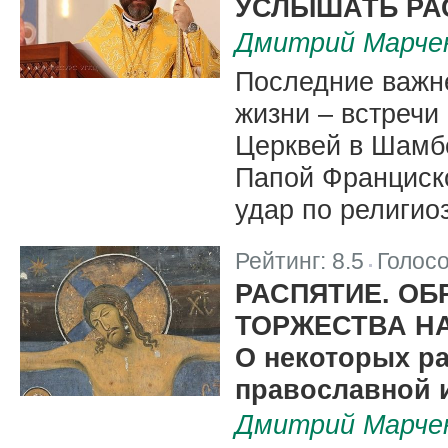
УСЛЫШАТЬ РА
Дмитрий Марче
Последние важн
жизни – встреч
Церквей в Шамб
Папой Франциск
удар по религио
Рейтинг:
8.5
Голос
|
РАСПЯТИЕ. ОБ
ТОРЖЕСТВА Н
О некоторых ра
православной 
Дмитрий Марче