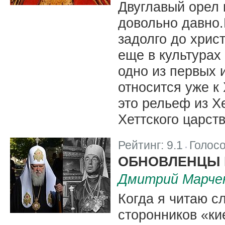
Двуглавый орел 
довольно давно.
задолго до хрис
еще в культурах
одно из первых 
относится уже к 
это рельеф из Х
Хеттского царств
Рейтинг:
9.1
Голос
|
ОБНОВЛЕНЦЫ 
Дмитрий Марче
Когда я читаю с
сторонников «ки