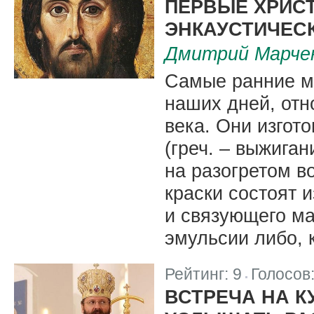
ПЕРВЫЕ ХРИС
ЭНКАУСТИЧЕС
Дмитрий Марче
Самые ранние м
наших дней, отн
века. Они изгот
(греч. – выжига
на разогретом во
краски состоят 
и связующего ма
эмульсии либо, 
Рейтинг:
9
Голосов
|
ВСТРЕЧА НА К