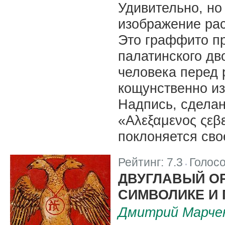
Удивительно, но
изображение рас
Это граффито пр
палатинского дв
человека перед 
кощунственно из
Надпись, сделан
«Αλεξαμενος ςεβ
поклоняется сво
Рейтинг:
7.3
Голос
|
ДВУГЛАВЫЙ О
СИМВОЛИКЕ И
Дмитрий Марче