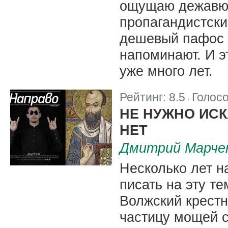
ощущаю дежавю: 
пропагандистски
дешевый пафос в
напоминают. И э
уже много лет.
Рейтинг:
8.5
Голос
|
НЕ НУЖНО ИСК
НЕТ
Дмитрий Марче
Несколько лет н
писать на эту те
Волжский крестн
частицу мощей с