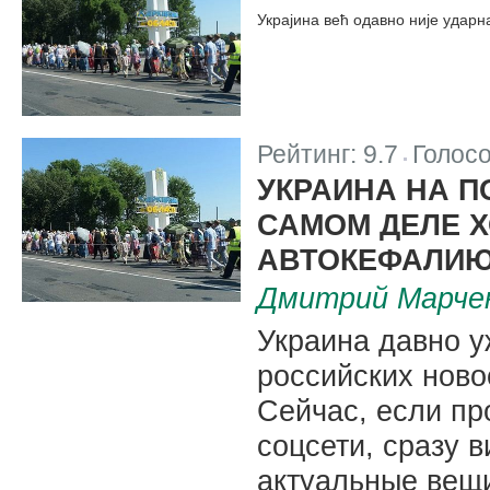
Украјина већ одавно није ударн
Рейтинг:
9.7
Голос
|
УКРАИНА НА П
САМОМ ДЕЛЕ Х
АВТОКЕФАЛИ
Дмитрий Марче
Украина давно у
российских ново
Сейчас, если пр
соцсети, сразу в
актуальные вещи