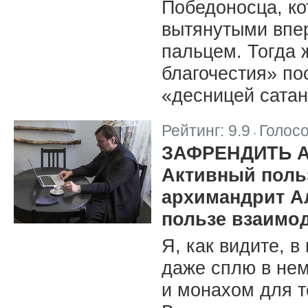
Победоносца, ко
вытянутыми впе
пальцем. Тогда 
благочестия» по
«десницей сатан
Рейтинг:
9.9
Голос
|
ЗАФРЕНДИТЬ 
Активный поль
архимандрит А
пользе взаимо
Я, как видите, в
даже сплю в не
и монахом для т