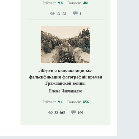
Рейтинг:
9.8
Голосов:
481
13 131
4
«Жертвы колчаковщины»:
фальсификация фотографий времен
Гражданской войны
Елена Чавчавадзе
Рейтинг:
9.1
Голосов:
856
32 465
169