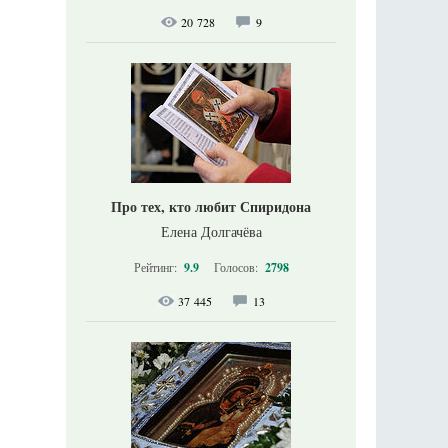
20 728
9
Про тех, кто любит Спиридона
Елена Долгачёва
Рейтинг:
9.9
Голосов:
2798
37 445
13