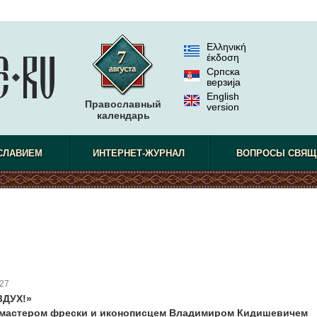
Ελληνική
έκδοση
Српска
верзиjа
English
Православный
version
календарь
СЛАВИЕМ
ИНТЕРНЕТ-ЖУРНАЛ
ВОПРОСЫ СВЯЩ
27
ЗДУХ!»
 мастером фрески и иконописцем Владимиром Кидишевичем