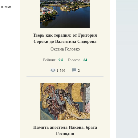
атомия
Тверь как терапия: от Григория
Сороки до Валентина Сидорова
Оксана Головко
Рейтинг:
9.8
Голосов:
84
1 399
2
Память апостола Иакова, брата
Господня