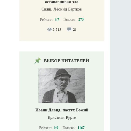
останавливая зло
Свящ. Леонид Бартков
Рейтинг:
9.7
Голосов:
273
3 313
21
ВЫБОР ЧИТАТЕЛЕЙ
Иоанн Давид, пастух Божий
Кристиан Курте
Рейтинг:
9.9
Голосов:
1167