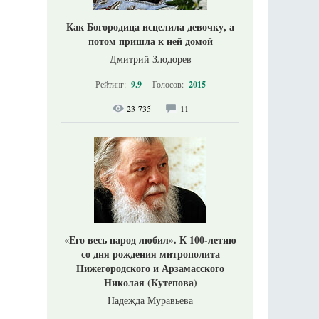
Как Богородица исцелила девочку, а
потом пришла к ней домой
Дмитрий Злодорев
Рейтинг:
9.9
Голосов:
2015
23 735
11
«Его весь народ любил». К 100-летию
со дня рождения митрополита
Нижегородского и Арзамасского
Николая (Кутепова)
Надежда Муравьева