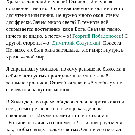
Храм создан для Литургии! Главное – Литургия,
остальное – ничто. Это не выставочный зал, не место
для чтения или пения. Не нужно много окон, стены –
для фрески. Зачем много света? В темноте всё
открывается постепенно, как в Боге. Сначала темно,
ничего не видно, а потом – о!
Георгий Победоносец
! С
другой стороны – о!
Димитрий Солунский
! Красота!
Не надо, чтобы в окна заглядывал этот мир: внутри, в
храме – свой мир.
Я спрашивал у монахов, почему раньше не было, да и
сейчас нет пустых пространств на стене, а всё
занимают росписи. Ответ был таков: «А чтобы ум не
отвлекался на пустое место».
В Хиландаре во время обеда я сидел напротив окна и
всегда смотрел в него: на ветер, как деревья
наклоняются. Игумен заметил это и сказал мне:
«Больше не садись на это место!» – и повернул меня
так, чтобы я видел только святых. Он ничего не стал