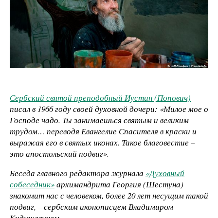
Сербский святой преподобный Иустин (Попович)
писал в 1966 году своей духовной дочери: «Милое мое о
Господе чадо. Ты занимаешься святым и великим
трудом… переводя Евангелие Спасителя в краски и
выражая его в святых иконах. Такое благовестие –
это апостольский подвиг».
Беседа главного редактора журнала
«Духовный
собеседник»
архимандрита Георгия (Шестуна)
знакомит нас с человеком, более 20 лет несущим такой
подвиг, – сербским иконописцем Владимиром
Кидишевичем.