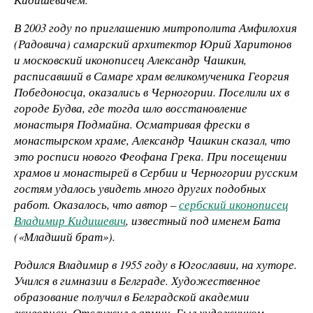
В 2003 году по приглашению митрополита Амфилохия
(Радовича) самарский архитектор Юрий Харитонов
и московский иконописец Александр Чашкин,
расписавший в Самаре храм великомученика Георгия
Победоносца, оказались в Черногории. Поселили их в
городе Будва, где тогда шло восстановление
монастыря Подмайна. Осматривая фрески в
монастырском храме, Александр Чашкин сказал, что
это росписи нового Феофана Грека. При посещении
храмов и монастырей в Сербии и Черногории русским
гостям удалось увидеть много других подобных
работ. Оказалось, что автор –
сербский иконописец
Владимир Кидишевич
, известный под именем Бата
(«Младший брат»).
Родился Владимир в 1955 году в Югославии, на хуторе.
Учился в гимназии в Белграде. Художественное
образование получил в Белградской академии
живописи. Отслужил в армии. Был художником,