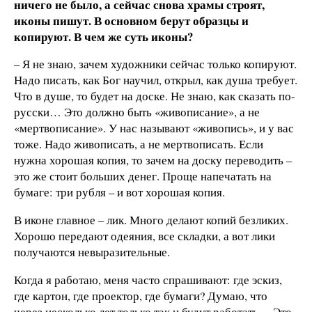
ничего не было, а сейчас снова храмы строят,
иконы пишут. В основном берут образцы и
копируют. В чем же суть иконы?
– Я не знаю, зачем художники сейчас только копируют.
Надо писать, как Бог научил, открыл, как душа требует.
Что в душе, то будет на доске. Не знаю, как сказать по-
русски… Это должно быть «живописание», а не
«мертвописание». У нас называют «живопись», и у вас
тоже. Надо живописать, а не мертвописать. Если
нужна хорошая копия, то зачем на доску переводить –
это же стоит больших денег. Проще напечатать на
бумаге: три рубля – и вот хорошая копия.
В иконе главное – лик. Много делают копий безликих.
Хорошо передают одеяния, все складки, а вот лики
получаются невыразительные.
Когда я работаю, меня часто спрашивают: где эскиз,
где картон, где проектор, где бумаги? Думаю, что
через несколько лет только так и будут работать… Это