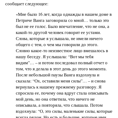
сообщает следующее:
«Мне было 16 лет, когда однажды в нашем доме в
Петриче Ванга заговорила со мной… только это
был не ее голос. Было впечатление, что не она, а
какой-то другой человек говорит ее устами.
Слова, которые я услышала, не имели ничего
общего с тем, о чем мы говорили до этого.
Словно какое-то неизвестное лицо вмешалось в
нашу беседу. Я услышала: “Вот мы тебя
видим”… – и потом последовал полный отчет о
том, что я делала в этот день до этого момента.
После небольшой паузы Ванга вздохнула и
сказала: “Ох, оставили меня силы”… – и снова
вернулась к нашему прежнему разговору. Я
спросила ее, почему она вдруг стала описывать
мой день, но она ответила, что ничего не
описывала, а повторяла, что слышала. Потом
вздохнула: “О, это силы, маленькие силы, которые
всегда рядом. Но есть и большие, которые ими