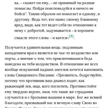
ка, – скажет он ему, – не принимай ты разные
помыслы. Пойди поисповедуйся и ничего не
бойся”. Таким образом он помогает и одному, и
другому. Ведь тот, кто нанес своему ближнему
вред, видя, как тот ведет себя по отношению к
нему с добротой, задумывается – в хорошем
[8]
смысле этого слова – и кается»
.
Получается удивительная вещь: подлинным
нападением врага является не чье-то колдовство или
порча, а мнение о том, что приключившаяся беда
наведена на тебя колдовством. В отношении же всех
вообще искушений падших ангелов хочется напомнить
слова Священного Писания: «Трезвитесь, бодрствуйте,
потому что противник ваш диавол ходит, как
рыкающий лев, ища, кого поглотить. Противостойте
ему твердою верою, зная, что такие же страдания
случаются и с братьями вашими в мире. Бог же всякой
благодати, призвавший нас в вечную славу Свою во