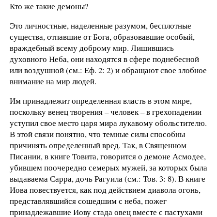
Кто же такие демоны?
Это личностные, наделенные разумом, бесплотные
существа, отпавшие от Бога, образовавшие особый,
враждебный всему доброму мир. Лишившись
духовного Неба, они находятся в сфере поднебесной
или воздушной (см.: Еф. 2: 2) и обращают свое злобное
внимание на мир людей.
Им принадлежит определенная власть в этом мире,
поскольку венец творения – человек – в грехопадении
уступил свое место царя мира лукавому обольстителю.
В этой связи понятно, что темные силы способны
причинять определенный вред. Так, в Священном
Писании, в книге Товита, говорится о демоне Асмодее,
убившем поочередно семерых мужей, за которых была
выдаваема Сарра, дочь Рагуила (см.: Тов. 3: 8). В книге
Иова повествуется, как под действием диавола огонь,
представлявшийся сошедшим с неба, пожег
принадлежавшие Иову стада овец вместе с пастухами