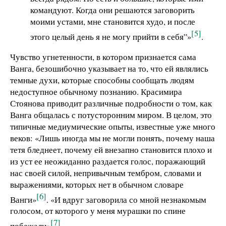
командуют. Когда они решаются заговорить
моими устами, мне становится худо, и после
[5]
этого целый день я не могу прийти в себя”»
.
Чувство угнетенности, в котором признается сама
Ванга, безошибочно указывает на то, что ей являлись
темные духи, которые способны сообщать людям
недоступное обычному познанию. Красимира
Стоянова приводит различные подробности о том, как
Ванга общалась с потусторонним миром. В целом, это
типичные медиумические опыты, известные уже много
веков: «Лишь иногда мы не могли понять, почему наша
тетя бледнеет, почему ей внезапно становится плохо и
из уст ее неожиданно раздается голос, поражающий
нас своей силой, непривычным тембром, словами и
выражениями, которых нет в обычном словаре
[6]
Ванги»
. «И вдруг заговорила со мной незнакомым
голосом, от которого у меня мурашки по спине
[7]
побежали»
.