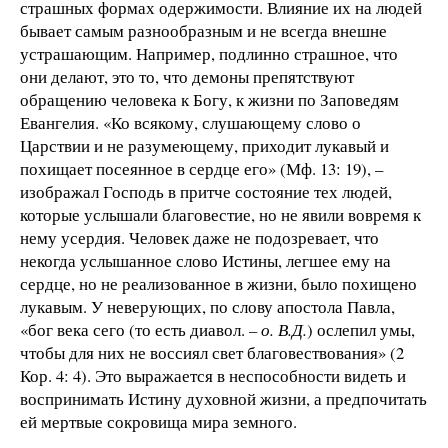
страшных формах одержимости. Влияние их на людей
бывает самым разнообразным и не всегда внешне
устрашающим. Например, подлинно страшное, что
они делают, это то, что демоны препятствуют
обращению человека к Богу, к жизни по Заповедям
Евангелия. «Ко всякому, слушающему слово о
Царствии и не разумеющему, приходит лукавый и
похищает посеянное в сердце его» (Мф. 13: 19), –
изображал Господь в притче состояние тех людей,
которые услышали благовестие, но не явили вовремя к
нему усердия. Человек даже не подозревает, что
некогда услышанное слово Истины, легшее ему на
сердце, но не реализованное в жизни, было похищено
лукавым. У неверующих, по слову апостола Павла,
«бог века сего (то есть диавол.
– о. В.Д.
) ослепил умы,
чтобы для них не воссиял свет благовествования» (2
Кор. 4: 4). Это выражается в неспособности видеть и
воспринимать Истину духовной жизни, а предпочитать
ей мертвые сокровища мира земного.