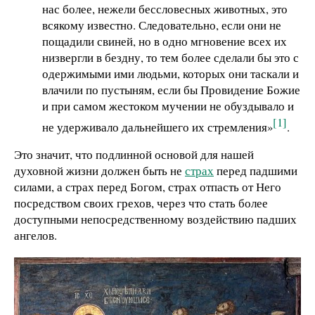
нас более, нежели бессловесных животных, это
всякому известно. Следовательно, если они не
пощадили свиней, но в одно мгновение всех их
низвергли в бездну, то тем более сделали бы это с
одержимыми ими людьми, которых они таскали и
влачили по пустыням, если бы Провидение Божие
и при самом жестоком мучении не обуздывало и
[1]
не удерживало дальнейшего их стремления»
.
Это значит, что подлинной основой для нашей
духовной жизни должен быть не
страх
перед падшими
силами, а страх перед Богом, страх отпасть от Него
посредством своих грехов, через что стать более
доступными непосредственному воздействию падших
ангелов.