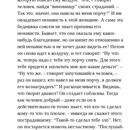
человек, найдя “виновницу” своих страданий. –
Так это, значит, она навела на меня порчу!” И им
овладевает ненависть к этой женщине. А сама эта
бедняжка совсем не знает причины его
ненависти. Бывает, что она оказала ему какое-
нибудь благодеяние, но он кипит по отношению к
ней ненавистью и не хочет даже видеть ее! Потом
он снова идет к колдуну, и тот говорит: “Ну что
ж, теперь надо с тебя эту порчу снять. Для этого
тебе придется заплатить мне кое-какие деньги”. –
“Ну что же, – говорит запутавшийся человек, –
раз он нашел, кто навел на меня порчу, я должен
его вознаградить!” И раскошеливается. Видишь,
что творит диавол? Он создает соблазны. Тогда
как человек добрый – даже если он в
действительности точно знает, что кто-то сделал
кому-то что-то плохое, – никогда не скажет этого
пострадавшему: “Такой-то сделал тебе зло”. Нет,
он постарается помочь несчастному. “Послушай-