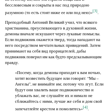
бессловесным и сокрыты в нас под природою
[3]
разумною (то есть стоят ниже ее или под нею)»
.
Преподобный Антоний Великий учил, что всякого
христианина, преуспевающего в духовной жизни,
демоны вначале искушают через лукавые помыслы.
Если подвижник окажется тверд, тогда нападают на
него посредством мечтательных привидений. Затем
принимают на себя вид прорицателей, дабы
подвижник поверил им как будто предсказывающим
правду.
«Посему, когда демоны приходят к вам ночью,
хотят возвестить будущее или говорят: “Мы –
Ангелы”, не внимайте им; потому что лгут. Если
будут они хвалить ваше подвижничество и
ублажать вас, не слушайте их и нимало не
сближайтесь с ними, лучше же себя и дом свой
[4]
запечатлейте крестом и помолитесь»
.