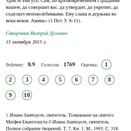
Христе Иисусе, Сам, по кратковременном страдании
вашем, да совершит вас, да утвердит, да укрепит, да
соделает непоколебимыми. Ему слава и держава во
веки веков. Аминь» (1 Пет. 5: 8–11).
Священник Валерий Духанин
15 октября 2015 г.
8.9
1769
1
Рейтинг:
Голосов:
Оценка:
2
3
4
5
6
7
8
9
10
1
Иоанн Златоуст
, святитель. Толкование на святого
Матфея Евангелиста //
Иоанн Златоуст
, святитель.
Полное собрание творений. Т. 7. Кн. 1. М., 1993. С. 318.