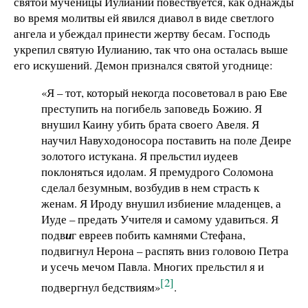
святой мученицы Иулиании повествуется, как однажды
во время молитвы ей явился диавол в виде светлого
ангела и убеждал принести жертву бесам. Господь
укрепил святую Иулианию, так что она осталась выше
его искушений. Демон признался святой угоднице:
«Я – тот, который некогда посоветовал в раю Еве
преступить на погибель заповедь Божию. Я
внушил Каину убить брата своего Авеля. Я
научил Навуходоносора поставить на поле Деире
золотого истукана. Я прельстил иудеев
поклоняться идолам. Я премудрого Соломона
сделал безумным, возбудив в нем страсть к
женам. Я Ироду внушил избиение младенцев, а
Иуде – предать Учителя и самому удавиться. Я
подв
и
г евреев побить камнями Стефана,
подвигнул Нерона – распять вниз головою Петра
и усечь мечом Павла. Многих прельстил я и
[2]
подвергнул бедствиям»
.