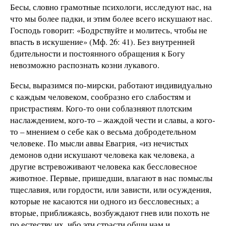
Бесы, словно грамотные психологи, исследуют нас, на
что мы более падки, и этим более всего искушают нас.
Господь говорит: «Бодрствуйте и молитесь, чтобы не
впасть в искушение» (Мф. 26: 41). Без внутренней
бдительности и постоянного обращения к Богу
невозможно распознать козни лукавого.
Бесы, выразимся по-мирски, работают индивидуально
с каждым человеком, сообразно его слабостям и
пристрастиям. Кого-то они соблазняют плотским
наслаждением, кого-то – жаждой чести и славы, а кого-
то – мнением о себе как о весьма добродетельном
человеке. По мысли аввы Евагрия, «из нечистых
демонов одни искушают человека как человека, а
другие встревоживают человека как бессловесное
животное. Первые, пришедши, влагают в нас помыслы
тщеславия, или гордости, или зависти, или осуждения,
которые не касаются ни одного из бессловесных; а
вторые, приближаясь, возбуждают гнев или похоть не
по естеству их, ибо эти страсти общи нам и