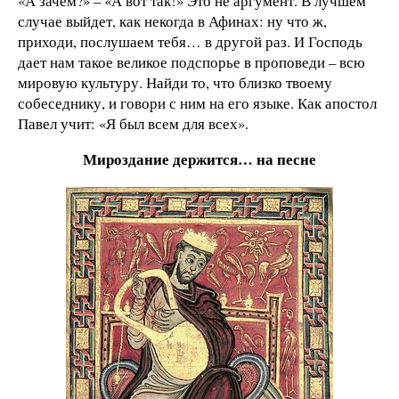
«А зачем?» – «А вот так!» Это не аргумент. В лучшем
случае выйдет, как некогда в Афинах: ну что ж,
приходи, послушаем тебя… в другой раз. И Господь
дает нам такое великое подспорье в проповеди – всю
мировую культуру. Найди то, что близко твоему
собеседнику, и говори с ним на его языке. Как апостол
Павел учит: «Я был всем для всех».
Мироздание держится… на песне