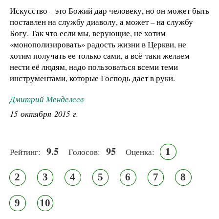
Искусство – это Божий дар человеку, но он может быть
поставлен на службу диаволу, а может – на службу
Богу. Так что если мы, верующие, не хотим
«монополизировать» радость жизни в Церкви, не
хотим получать ее только сами, а всё-таки желаем
нести её людям, надо пользоваться всеми теми
инструментами, которые Господь дает в руки.
Дмитрий Менделеев
15 октября 2015 г.
9.5
95
1
Рейтинг:
Голосов:
Оценка:
2
3
4
5
6
7
8
9
10