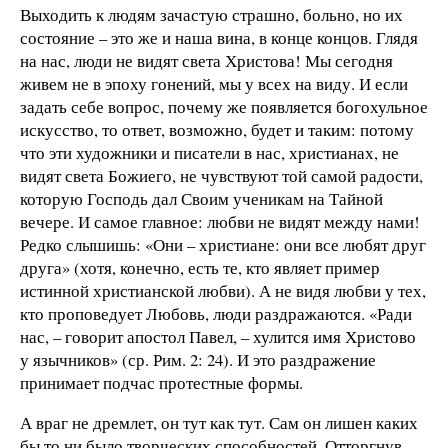
Выходить к людям зачастую страшно, больно, но их
состояние – это же и наша вина, в конце концов. Глядя
на нас, люди не видят света Христова! Мы сегодня
живем не в эпоху гонений, мы у всех на виду. И если
задать себе вопрос, почему же появляется богохульное
искусство, то ответ, возможно, будет и таким: потому
что эти художники и писатели в нас, христианах, не
видят света Божиего, не чувствуют той самой радости,
которую Господь дал Своим ученикам на Тайной
вечере. И самое главное: любви не видят между нами!
Редко слышишь: «Они – христиане: они все любят друг
друга» (хотя, конечно, есть те, кто являет пример
истинной христианской любви). А не видя любви у тех,
кто проповедует Любовь, люди раздражаются. «Ради
нас, – говорит апостол Павел, – хулится имя Христово
у язычников» (ср. Рим. 2: 24). И это раздражение
принимает подчас протестные формы.
А враг не дремлет, он тут как тут. Сам он лишен каких
бы то ни было творческих способностей. Отторгнув