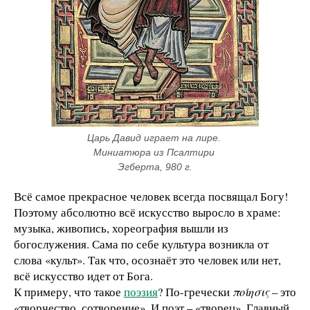
Царь Давид играет на лире. 
Миниатюра из Псалтири 
Эгберта, 980 г.
Всё самое прекрасное человек всегда посвящал Богу!
Поэтому абсолютно всё искусство выросло в храме:
музыка, живопись, хореография вышли из
богослужения. Сама по себе культура возникла от
слова «культ». Так что, осознаёт это человек или нет,
всё искусство идет от Бога.
К примеру, что такое
поэзия
? По-гречески
ποίησις
– это
«творчество, сотворение». И поэт – «творец». Главный