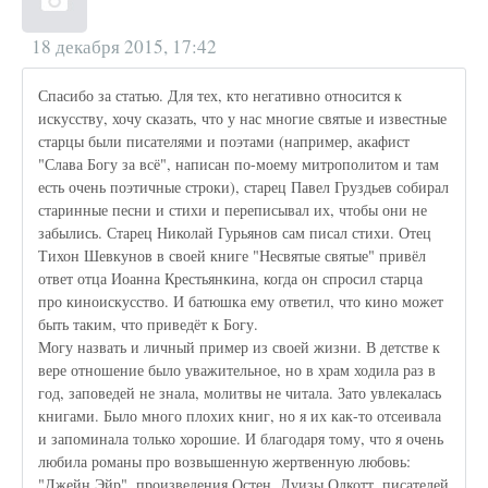
18 декабря 2015, 17:42
Спасибо за статью. Для тех, кто негативно относится к
искусству, хочу сказать, что у нас многие святые и известные
старцы были писателями и поэтами (например, акафист
"Слава Богу за всё", написан по-моему митрополитом и там
есть очень поэтичные строки), старец Павел Груздьев собирал
старинные песни и стихи и переписывал их, чтобы они не
забылись. Старец Николай Гурьянов сам писал стихи. Отец
Тихон Шевкунов в своей книге "Несвятые святые" привёл
ответ отца Иоанна Крестьянкина, когда он спросил старца
про киноискусство. И батюшка ему ответил, что кино может
быть таким, что приведёт к Богу.
Могу назвать и личный пример из своей жизни. В детстве к
вере отношение было уважительное, но в храм ходила раз в
год, заповедей не знала, молитвы не читала. Зато увлекалась
книгами. Было много плохих книг, но я их как-то отсеивала
и запоминала только хорошие. И благодаря тому, что я очень
любила романы про возвышенную жертвенную любовь:
"Джейн Эйр", произведения Остен, Луизы Олкотт, писателей