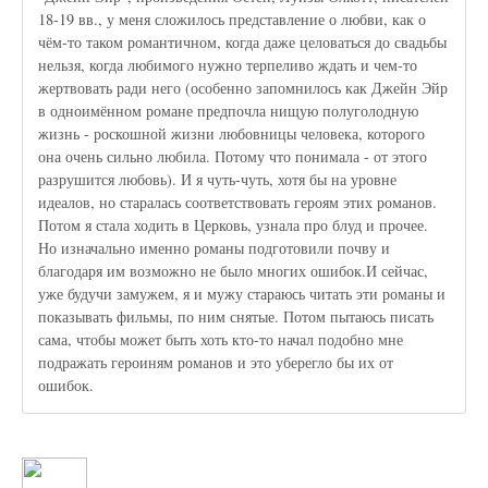
18-19 вв., у меня сложилось представление о любви, как о
чём-то таком романтичном, когда даже целоваться до свадьбы
нельзя, когда любимого нужно терпеливо ждать и чем-то
жертвовать ради него (особенно запомнилось как Джейн Эйр
в одноимённом романе предпочла нищую полуголодную
жизнь - роскошной жизни любовницы человека, которого
она очень сильно любила. Потому что понимала - от этого
разрушится любовь). И я чуть-чуть, хотя бы на уровне
идеалов, но старалась соответствовать героям этих романов.
Потом я стала ходить в Церковь, узнала про блуд и прочее.
Но изначально именно романы подготовили почву и
благодаря им возможно не было многих ошибок.И сейчас,
уже будучи замужем, я и мужу стараюсь читать эти романы и
показывать фильмы, по ним снятые. Потом пытаюсь писать
сама, чтобы может быть хоть кто-то начал подобно мне
подражать героиням романов и это уберегло бы их от
ошибок.