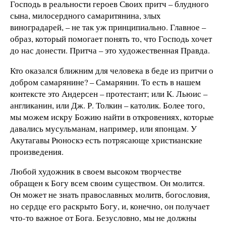
Господь в реальности героев Своих притч – блудного
сына, милосердного самаритянина, злых
виноградарей, – не так уж принципиально. Главное –
образ, который помогает понять то, что Господь хочет
до нас донести. Притча – это художественная Правда.
Кто оказался ближним для человека в беде из притчи о
добром самарянине? – Самарянин. То есть в нашем
контексте это Андерсен – протестант; или К. Льюис –
англиканин, или Дж. Р. Толкин – католик. Более того,
мы можем искру Божию найти в откровениях, которые
давались мусульманам, например, или японцам. У
Акутагавы Рюноскэ есть потрясающе христианские
произведения.
Любой художник в своем высоком творчестве
обращен к Богу всем своим существом. Он молится.
Он может не знать православных молитв, богословия,
но сердце его раскрыто Богу, и, конечно, он получает
что-то важное от Бога. Безусловно, мы не должны