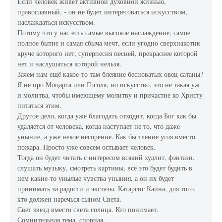
Если человек живет активной духовной жизнью,
православный, - он не будет интересоваться искусством,
наслаждаться искусством.
Потому что у нас есть самые высокое наслаждение, самое
полное бытие и самая сбыча мечт, если угодно сверхнакотик
круче которого нет, суперпесня песней, прекраснее которой
нет и наслушаться которой нельзя.
Зачем нам ещё какое-то там блеяние бесноватых овец сатаны?
Я не про Моцарта или Гоголя, но искусство, это не такая уж
и молитва, чтобы имеющему молитву и причастие ко Христу
питаться этим.
Другое дело, когда уже благодать отходит, когда Бог как бы
удаляется от человека, когда наступает не то, что даже
уныние, а уже некое негорение. Как бы тление угля вместо
пожара. Просто уже совсем остывает человек.
Тогда он будет читать с интересом всякий худлит, фэнтази,
слушать музыку, смотреть картины, всё это будет будить в
нем какие-то унылые чувства уныния, а он их будет
принимать за радости и экстазы. Катарсис Каина, для того,
кто должен наречься сыном Света.
Свет звезд вместо света солнца. Кто понимает.
Сомнительная тема, спорная.