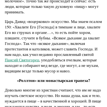
молочное». Точно так же происходит и сейчас: есть
люди, которые только такую духовную «пищу» могут
принимать.
Царь Давид «воцерковил» искусство. Мы знаем псалом
150: «Хвалите Его [Господа] в тимпане и лице, хвалите
Его во струнах и органе…», то есть пойте хором,
пляшите, стучите в бубны. «Всякое дыхание да хвалит
Господа». Так что «всякое дыхание», включая
протестантов и католиков, может славить Господа. И
нам надо, как учил недавно прославленный святой
Паисий Святогорец
, уподобляться пчелкам, которые
находят и собирают мед везде, где могут, а не мухам,
видящим везде только мусор и навоз.
«Роллтон» или монастырская трапеза?
Довольно многие из христиан считают, что им не надо
изучать светское искусство. Но наша душа, как и тело,
нуждается в пище – в качественной и хорошей. В пище
нуждаются чувства, и воля, и эмоции, и ум – то есть