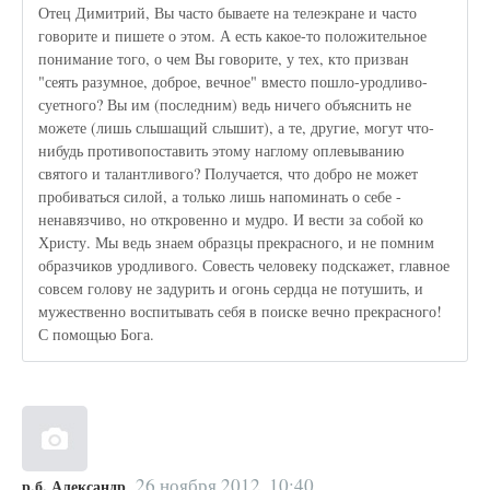
Отец Димитрий, Вы часто бываете на телеэкране и часто
говорите и пишете о этом. А есть какое-то положительное
понимание того, о чем Вы говорите, у тех, кто призван
"сеять разумное, доброе, вечное" вместо пошло-уродливо-
суетного? Вы им (последним) ведь ничего объяснить не
можете (лишь слышащий слышит), а те, другие, могут что-
нибудь противопоставить этому наглому оплевыванию
святого и талантливого? Получается, что добро не может
пробиваться силой, а только лишь напоминать о себе -
ненавязчиво, но откровенно и мудро. И вести за собой ко
Христу. Мы ведь знаем образцы прекрасного, и не помним
образчиков уродливого. Совесть человеку подскажет, главное
совсем голову не задурить и огонь сердца не потушить, и
мужественно воспитывать себя в поиске вечно прекрасного!
С помощью Бога.
26 ноября 2012, 10:40
р.б. Александр