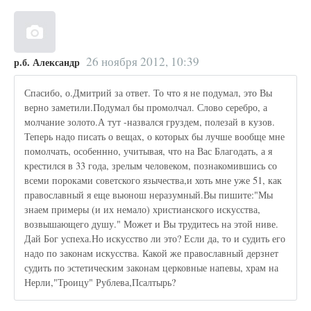
26 ноября 2012, 10:39
р.б. Александр
Спасибо, о.Дмитрий за ответ. То что я не подумал, это Вы
верно заметили.Подумал бы промолчал. Слово серебро, а
молчание золото.А тут -назвался груздем, полезай в кузов.
Теперь надо писать о вещах, о которых бы лучше вообще мне
помолчать, особеннно, учитывая, что на Вас Благодать, а я
крестился в 33 года, зрелым человеком, познакомившись со
всеми пороками советского язычества,и хоть мне уже 51, как
православный я еще вьюнош неразумный.Вы пишите:"Мы
знаем примеры (и их немало) христианского искусства,
возвышающего душу." Может и Вы трудитесь на этой ниве.
Дай Бог успеха.Но искусство ли это? Если да, то и судить его
надо по законам искусства. Какой же православный дерзнет
судить по эстетическим законам церковные напевы, храм на
Нерли,"Троицу" Рублева,Псалтырь?