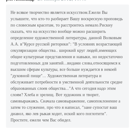
Не всякое творчество является искусством.Ежели Вы
услышите, что кто-то разбирает Вашу воскресную проповедь
по словесным красотам, то расстроитесь немало.Рискну
сказать, что на искусство вообще можно расширить
определение художественной литературы, данной Волковым
А.А. в"Курсе русской риторики": "В условиях возрастающей
секуляризации общества.. широкий круг людей,имеющих
общие культурные представления и навыки, но недостаточно
подготовленных для занятий...видами слова,относящимся к
высшим сферам культуры, все больше нуждается в некоей
"духовной пище"... Художественная литература и
обслуживает потребности в умственной деятельности средне
образованных слоев общества..."А что сегодня надо этим
слоям? Хлеба и зрелищ. Вот художник и творит,
самовыражаясь. Сначала самовыражение, самопоклонение а
затем то служение, про что я написал, "зане супостат ваш
диавол, яко лев рыкая ходит, иский кого поглотити".
Простите, ежели чем Вас обидел.