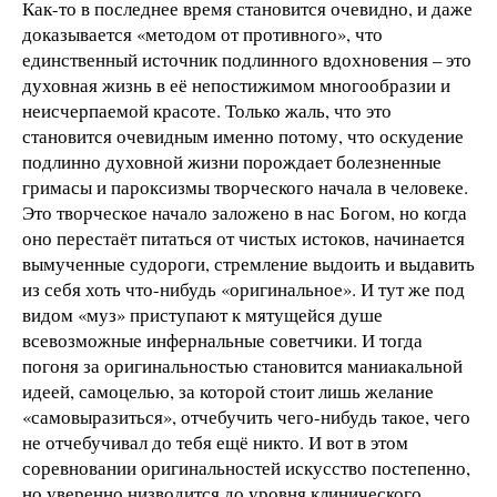
Как-то в последнее время становится очевидно, и даже
доказывается «методом от противного», что
единственный источник подлинного вдохновения – это
духовная жизнь в её непостижимом многообразии и
неисчерпаемой красоте. Только жаль, что это
становится очевидным именно потому, что оскудение
подлинно духовной жизни порождает болезненные
гримасы и пароксизмы творческого начала в человеке.
Это творческое начало заложено в нас Богом, но когда
оно перестаёт питаться от чистых истоков, начинается
вымученные судороги, стремление выдоить и выдавить
из себя хоть что-нибудь «оригинальное». И тут же под
видом «муз» приступают к мятущейся душе
всевозможные инфернальные советчики. И тогда
погоня за оригинальностью становится маниакальной
идеей, самоцелью, за которой стоит лишь желание
«самовыразиться», отчебучить чего-нибудь такое, чего
не отчебучивал до тебя ещё никто. И вот в этом
соревновании оригинальностей искусство постепенно,
но уверенно низводится до уровня клинического