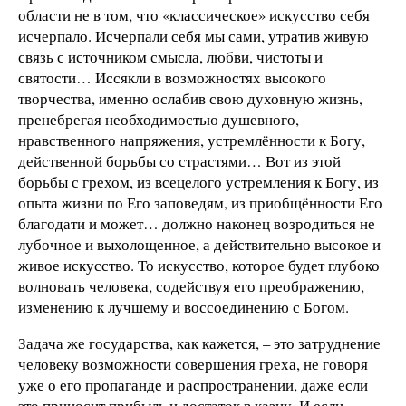
области не в том, что «классическое» искусство себя
исчерпало. Исчерпали себя мы сами, утратив живую
связь с источником смысла, любви, чистоты и
святости… Иссякли в возможностях высокого
творчества, именно ослабив свою духовную жизнь,
пренебрегая необходимостью душевного,
нравственного напряжения, устремлённости к Богу,
действенной борьбы со страстями… Вот из этой
борьбы с грехом, из всецелого устремления к Богу, из
опыта жизни по Его заповедям, из приобщённости Его
благодати и может… должно наконец возродиться не
лубочное и выхолощенное, а действительно высокое и
живое искусство. То искусство, которое будет глубоко
волновать человека, содействуя его преображению,
изменению к лучшему и воссоединению с Богом.
Задача же государства, как кажется, – это затруднение
человеку возможности совершения греха, не говоря
уже о его пропаганде и распространении, даже если
это приносит прибыль и достаток в казну. И если