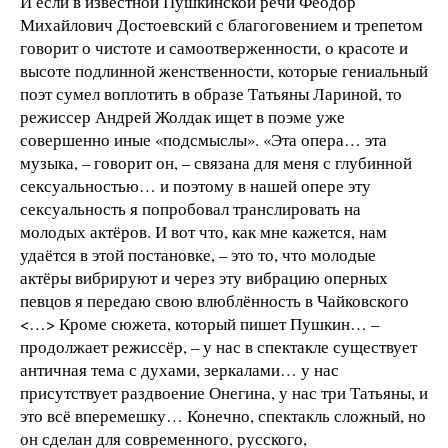
И если в известной Пушкинской речи Феодор
Михайлович Достоевский с благоговением и трепетом
говорит о чистоте и самоотверженности, о красоте и
высоте подлинной женственности, которые гениальный
поэт сумел воплотить в образе Татьяны Лариной, то
режиссер Андрей Жолдак ищет в поэме уже
совершенно иные «подсмыслы». «Эта опера… эта
музыка, – говорит он, – связана для меня с глубинной
сексуальностью… и поэтому в нашей опере эту
сексуальность я попробовал транслировать на
молодых актёров. И вот что, как мне кажется, нам
удаётся в этой постановке, – это то, что молодые
актёры вибрируют и через эту вибрацию оперных
певцов я передаю свою влюблённость в Чайковского
<…> Кроме сюжета, который пишет Пушкин… –
продолжает режиссёр, – у нас в спектакле существует
античная тема с духами, зеркалами… у нас
присутствует раздвоение Онегина, у нас три Татьяны, и
это всё вперемешку… Конечно, спектакль сложный, но
он сделан для современного, русского,