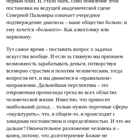
первый план. И, стало быть, само появление этой
постановки на ведущей академической сцене
Северной Пальмиры означает очередное
подтверждение диагноза – наше общество больно, и
ему хочется «больного». Как алкоголику или
наркоману.
Тут самое время – поставить вопрос о задачах
искусства вообще. И если за главную мы признаем
возможность зарабатывать деньги, потворствуя
всемерно страстям и похотям человеческим, тогда
вопросов нет, и мы движемся в «правильном»
направлении. Дальнейшая перспектива – это
откровенная пропаганда греха во всех областях
человеческой жизни. Известно, что приносит
наибольший доход… только нужно порочные сферы
«окультурить», что, в общем-то, и происходит с
завидным постоянством и определённостью. И что же
дальше? Окончательное разложение человека и –
конец, потому, что долготерпение Божие не