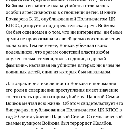
Войкова в выработке плана убийства отличалось
особой агрессивностью в отношении детей. В книге
Бочкарева Б. И., опубликованной Политиздатом ЦК
КПСС, цитируется подстрекательская речь Войкова.
Он был осведомлен о том, что ни интервенты, ни белые
армии не провозглашали своей целью восстановления
монархии. Тем не менее, Войков убеждал своих
подельников, что врагам советской власти якобы
«нужен только символ, только единица царской
фамилии», настаивая на убийстве пятерых ни в чем не
повинных детей, один из которых был инвалидом.
Для характеристики личности Войкова и понимания
его роли в совершении преступления имеет значение
то, что стать организатором убийства Царской Семьи
Войков мечтал всю жизнь. Об этом свидетельствует его
биография, опубликованная Политиздатом ЦК КПСС в
год 50-летия убиения Царской Семьи. С гимназической
скамьи кумиром Войкова был террорист Желябов,