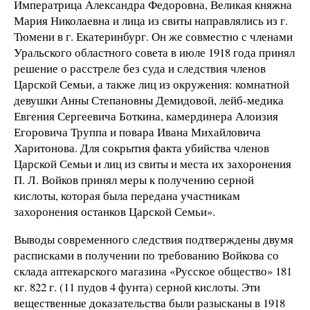
Императрица Александра Федоровна, Великая княжна
Мария Николаевна и лица из свиты направлялись из г.
Тюмени в г. Екатеринбург. Он же совместно с членами
Уральского областного совета в июле 1918 года принял
решение о расстреле без суда и следствия членов
Царской Семьи, а также лиц из окружения: комнатной
девушки Анны Степановны Демидовой, лейб-медика
Евгения Сергеевича Боткина, камердинера Алоизия
Егоровича Труппа и повара Ивана Михайловича
Харитонова. Для сокрытия факта убийства членов
Царской Семьи и лиц из свиты и места их захоронения
П. Л. Войков принял меры к получению серной
кислоты, которая была передана участникам
захоронения останков Царской Семьи».
Выводы современного следствия подтверждены двумя
расписками в получении по требованию Войкова со
склада аптекарского магазина «Русское общество» 181
кг. 822 г. (11 пудов 4 фунта) серной кислоты. Эти
вещественные доказательства были разысканы в 1918