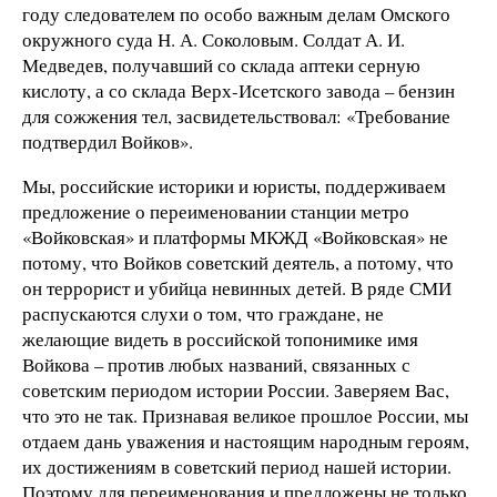
году следователем по особо важным делам Омского
окружного суда Н. А. Соколовым. Солдат А. И.
Медведев, получавший со склада аптеки серную
кислоту, а со склада Верх-Исетского завода – бензин
для сожжения тел, засвидетельствовал: «Требование
подтвердил Войков».
Мы, российские историки и юристы, поддерживаем
предложение о переименовании станции метро
«Войковская» и платформы МКЖД «Войковская» не
потому, что Войков советский деятель, а потому, что
он террорист и убийца невинных детей. В ряде СМИ
распускаются слухи о том, что граждане, не
желающие видеть в российской топонимике имя
Войкова – против любых названий, связанных с
советским периодом истории России. Заверяем Вас,
что это не так. Признавая великое прошлое России, мы
отдаем дань уважения и настоящим народным героям,
их достижениям в советский период нашей истории.
Поэтому для переименования и предложены не только