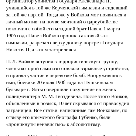
организатор убийства Государя Александра II,
учившийся в той же Керченской гимназии и сидевший
за той же партой. Тогда же у Войкова мог появиться и
личный мотив: на почве мечтаний о цареубийстве
покончил с собой его младший брат Павел. 1 марта
1906 года Павел Войков проник в актовый зал
гимназии, разрезал сверху донизу портрет Государя
Николая II, а затем застрелился.
П. Л. Войков вступил в террористическую группу,
члены которой сами изготовляли взрывные устройства,
и принял участие в перевозке бомб. Вооружившись
ими, боевики 20 июля 1906 года на Пушкинском
бульваре г. Ялты совершили покушение на жизнь
полицмейстера М. М. Гвоздевича. После этого Войков,
объявленный в розыск, 10 лет скрывался от правосудия
заграницей. Все статьи, написанные там Войковым, по
отзыву его крымского биографа Губенко, были
«проникнуты ненавистью» к абсолютизму.