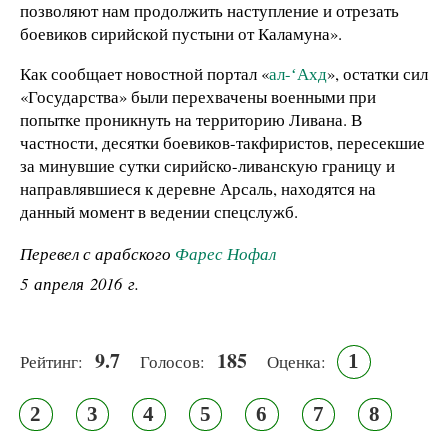
позволяют нам продолжить наступление и отрезать
боевиков сирийской пустыни от Каламуна».
Как сообщает новостной портал «
ал-ʻАхд
», остатки сил
«Государства» были перехвачены военными при
попытке проникнуть на территорию Ливана. В
частности, десятки боевиков-такфиристов, пересекшие
за минувшие сутки сирийско-ливанскую границу и
направлявшиеся к деревне Арсаль, находятся на
данный момент в ведении спецслужб.
Перевел с арабского
Фарес Нофал
5 апреля 2016 г.
9.7
185
1
Рейтинг:
Голосов:
Оценка:
2
3
4
5
6
7
8