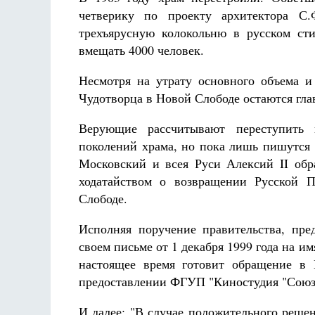
Разлуки не будет
четверику по проекту архитектора С
Фредерика де Грааф
трехъярусную колокольню в русском ст
вмещать 4000 человек.
Несмотря на утрату основного объема и
Чудотворца в Новой Слободе остаются гла
Верующие рассчитывают переступить 
поколений храма, но пока лишь пишутся 
Московский и всея Руси Алексий II обра
ходатайством о возвращении Русской 
Слободе.
Исполняя поручение правительства, пре
своем письме от 1 декабря 1999 года на им
настоящее время готовит обращение в 
предоставлении ФГУП "Киностудия "Союз
И далее: "В случае положительного решен