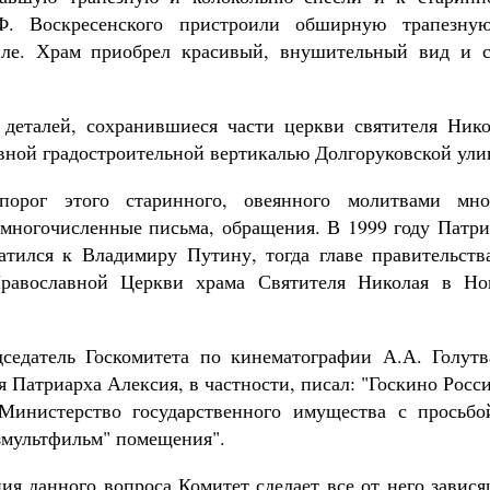
.Ф. Воскресенского пристроили обширную трапезну
иле. Храм приобрел красивый, внушительный вид и с
 деталей, сохранившиеся части церкви святителя Нико
вной градостроительной вертикалью Долгоруковской ули
порог этого старинного, овеянного молитвами мно
многочисленные письма, обращения. В 1999 году Патри
тился к Владимиру Путину, тогда главе правительства
Православной Церкви храма Святителя Николая в Но
дседатель Госкомитета по кинематографии А.А. Голутв
я Патриарха Алексия, в частности, писал: "Госкино Росс
Министерство государственного имущества с просьбо
мультфильм" помещения".
ия данного вопроса Комитет сделает все от него завис