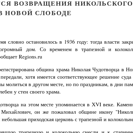
СЯ ВОЗВРАЩЕНИЯ НИКОЛЬСКОГ
В НОВОЙ СЛОБОДЕ
мя словно остановилось в 1936 году: тогда власти зак
огромный дом. Со временем в трапезной и колокол
общает Regions.ru
арегистрирована община храма Николая Чудотворца в Но
Как найти своё место в жизни
передали, хотя имеется соответствующее решение суда 
Кирилл Мурышев
Великомученик Георгий Победоносец. Н
 молиться в другом месте, но по праздникам, в дни па
святого
Роман Котов
ебен у стен своего храма.
отворца на этом месте упоминается в XVI веке. Камен
й Михайлович, он же пожаловал общине икону "Никол
 небольшая приходская церковь с трапезной и колокольн
шавшую трапезную и колокольню снесли и к старинн