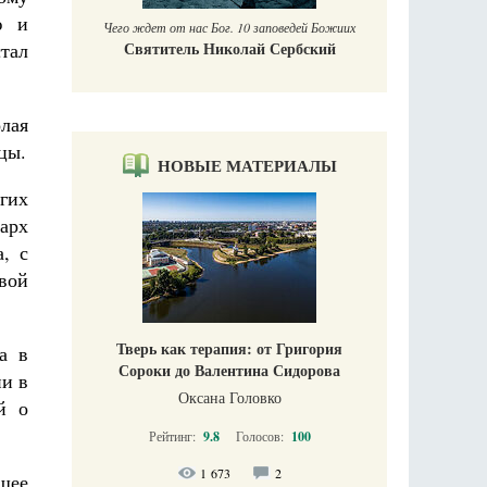
ю и
Чего ждет от нас Бог. 10 заповедей Божиих
тал
Святитель Николай Сербский
лая
цы.
НОВЫЕ МАТЕРИАЛЫ
гих
арх
, с
вой
Тверь как терапия: от Григория
а в
Сороки до Валентина Сидорова
ии в
Оксана Головко
й о
Рейтинг:
9.8
Голосов:
100
1 673
2
ящее