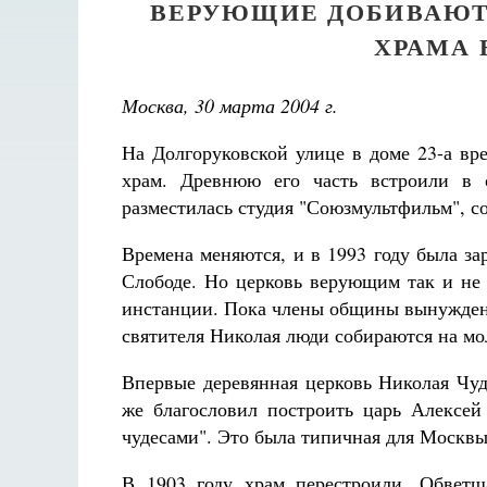
ВЕРУЮЩИЕ ДОБИВАЮТ
ХРАМА 
Москва, 30 марта 2004 г.
На Долгоруковской улице в доме 23-а вре
храм. Древнюю его часть встроили в 
разместилась студия "Союзмультфильм", со
Времена меняются, и в 1993 году была з
Слободе. Но церковь верующим так и не 
инстанции. Пока члены общины вынуждены
святителя Николая люди собираются на мол
Впервые деревянная церковь Николая Чуд
же благословил построить царь Алексе
чудесами". Это была типичная для Москвы
В 1903 году храм перестроили. Обвет