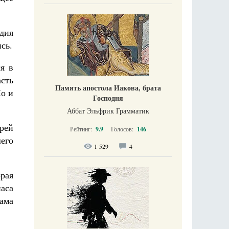
дия
сь.
я в
сть
Память апостола Иакова, брата
Но и
Господня
Аббат Эльфрик Грамматик
рей
Рейтинг:
9.9
Голосов:
146
его
1 529
4
рая
аса
рама