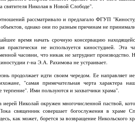
а святителя Николая в Новой Слободе".
отношений рассматривало и предлагало ФГУП "Киносту
 объектов, однако они по разным причинам не принимали
жайшее время начать срочную консервацию находящейс
ая практически не используется киностудией. Эта ча
енной часовни, что никак не затруднит производство. 
иностудии г-на Э.А. Рахимова не устраивает.
знь продолжает идти своим чередом. Ее направляет ие
ихожане, "самая примечательная черта характера наш
ое терпение". Ими пользуются и захватчики храма".
а иерей Николай окружен многочисленной паствой, кото
. Пока священник совершает богослужения в храме Сп
десь, как может, борется за возвращение Никольского х