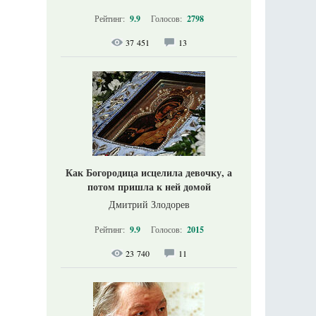
Рейтинг:
9.9
Голосов:
2798
37 451
13
Как Богородица исцелила девочку, а
потом пришла к ней домой
Дмитрий Злодорев
Рейтинг:
9.9
Голосов:
2015
23 740
11