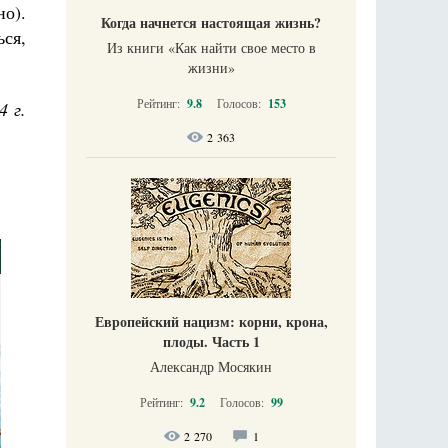
но).
Когда начнется настоящая жизнь?
ься,
Из книги «Как найти свое место в
жизни​»
Рейтинг:
9.8
Голосов:
153
4 г.
2 363
Европейский нацизм: корни, крона,
плоды. Часть 1
Александр Мосякин
Рейтинг:
9.2
Голосов:
99
2 270
1