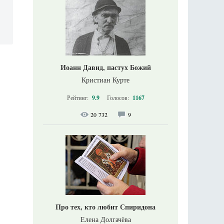
Иоанн Давид, пастух Божий
Кристиан Курте
Рейтинг:
9.9
Голосов:
1167
20 732
9
Про тех, кто любит Спиридона
Елена Долгачёва