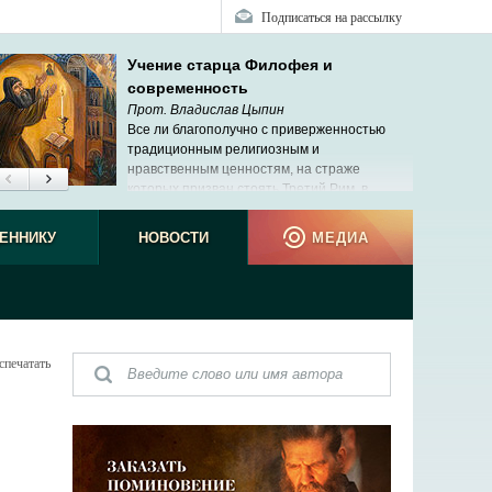
Подписаться на рассылку
Учение старца Филофея и
современность
Прот. Владислав Цыпин
Все ли благополучно с приверженностью
традиционным религиозным и
нравственным ценностям, на страже
которых призван стоять Третий Рим, в
современной России?
ЕННИКУ
НОВОСТИ
МЕДИА
спечатать