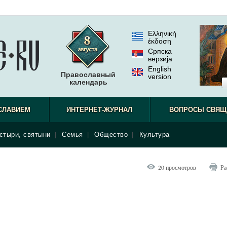
Ελληνική
έκδοση
Српска
верзиjа
English
Православный
version
календарь
СЛАВИЕМ
ИНТЕРНЕТ-ЖУРНАЛ
ВОПРОСЫ СВЯЩ
стыри, святыни
|
Семья
|
Общество
|
Культура
20 просмотров
Ра