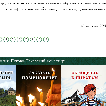
да, что-то новых отечественных образцов стало не вид
от его конфессиональной принадлежности, должны молит
30 марта 200
3
4
5
6
7
8
9
10
олия,
Псково-Печерский монастырь