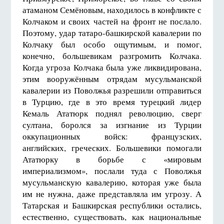
атаманом Семёновым, находилось в конфликте с
Колчаком и своих частей на фронт не послало.
Поэтому, удар татаро-башкирской кавалерии по
Колчаку был особо ощутимым, и помог,
конечно, большевикам разгромить Колчака.
Когда угроза Колчака была уже ликвидирована,
этим вооружённым отрядам мусульманской
кавалерии из Поволжья разрешили отправиться
в Турцию, где в это время турецкий лидер
Кемаль Ататюрк поднял революцию, сверг
султана, боролся за изгнание из Турции
оккупационных войск: французских,
английских, греческих. Большевики помогали
Ататюрку в борьбе с «мировым
империализмом», послали туда с Поволжья
мусульманскую кавалерию, которая уже была
им не нужна, даже представляла им угрозу. А
Татарская и Башкирская республики остались,
естественно, существовать, как национальные