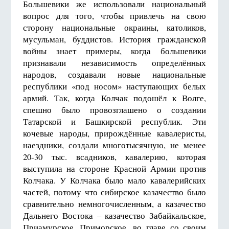
Большевики же использовали национальный
вопрос для того, чтобы привлечь на свою
сторону национальные окраины, католиков,
мусульман, буддистов. История гражданской
войны знает примеры, когда большевики
признавали независимость определённых
народов, создавали новые национальные
республики «под носом» наступающих белых
армий. Так, когда Колчак подошёл к Волге,
спешно было провозглашено о создании
Татарской и Башкирской республик. Эти
кочевые народы, прирождённые кавалеристы,
наездники, создали многотысячную, не менее
20-30 тыс. всадников, кавалерию, которая
выступила на стороне Красной Армии против
Колчака. У Колчака было мало кавалерийских
частей, потому что сибирское казачество было
сравнительно немногочисленным, а казачество
Дальнего Востока – казачество Забайкальское,
Приамурское, Приморское, во главе со своим