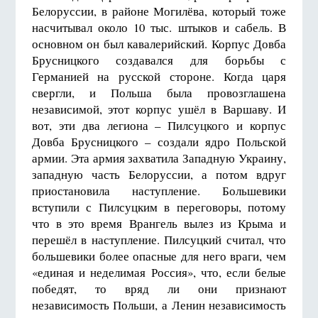
Белоруссии, в районе Могилёва, который тоже
насчитывал около 10 тыс. штыков и сабель. В
основном он был кавалерийский. Корпус Довба
Брусницкого создавался для борьбы с
Германией на русской стороне. Когда царя
свергли, и Польша была провозглашена
независимой, этот корпус ушёл в Варшаву. И
вот, эти два легиона – Пилсуцкого и корпус
Довба Брусницкого – создали ядро Польской
армии. Эта армия захватила Западную Украину,
западную часть Белоруссии, а потом вдруг
приостановила наступление. Большевики
вступили с Пилсуцким в переговоры, потому
что в это время Врангель вылез из Крыма и
перешёл в наступление. Пилсуцкий считал, что
большевики более опасные для него враги, чем
«единая и неделимая Россия», что, если белые
победят, то вряд ли они признают
независимость Польши, а Ленин независимость