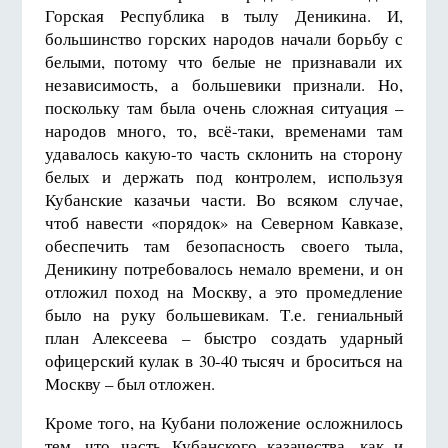
Горская Республика в тылу Деникина. И,
большинство горских народов начали борьбу с
белыми, потому что белые не признавали их
независимость, а большевики признали. Но,
поскольку там была очень сложная ситуация –
народов много, то, всё-таки, временами там
удавалось какую-то часть склонить на сторону
белых и держать под контролем, используя
Кубанские казачьи части. Во всяком случае,
чтоб навести «порядок» на Северном Кавказе,
обеспечить там безопасность своего тыла,
Деникину потребовалось немало времени, и он
отложил поход на Москву, а это промедление
было на руку большевикам. Т.е. гениальный
план Алексеева – быстро создать ударный
офицерский кулак в 30-40 тысяч и броситься на
Москву – был отложен.
Кроме того, на Кубани положение осложнилось
тем, что часть Кубанского казачества, как и