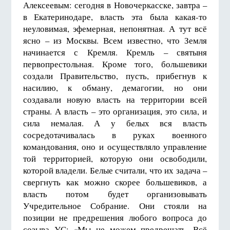
Алексеевым: сегодня в Новочеркасске, завтра –
в Екатеринодаре, власть эта была какая-то
неуловимая, эфемерная, непонятная. А тут всё
ясно – из Москвы. Всем известно, что Земля
начинается с Кремля. Кремль – святыня
первопрестольная. Кроме того, большевики
создали Правительство, пусть, прибегнув к
насилию, к обману, демагогии, но они
создавали новую власть на территории всей
страны. А власть – это организация, это сила, и
сила немалая. А у белых вся власть
сосредотачивалась в руках военного
командования, оно и осуществляло управление
той территорией, которую они освободили,
которой владели. Белые считали, что их задача –
свергнуть как можно скорее большевиков, а
власть потом будет организовывать
Учредительное Собрание. Они стояли на
позиции не предрешения любого вопроса до
созыва УС: «Мы не можем предрешать. Всё