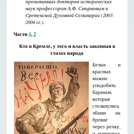
прочитанных доктором исторических
наук профессором А.Ф. Смирновым в
Сретенской Духовной Семинарии (2003-
2004 гг.).
Части
1
,
2
Кто в Кремле, у того и власть законная в
глазах народа
Белых и
красных
можно
уподобить
баранам,
которые
столкнулись
лбами на
бревне
через речку,
и кончилось