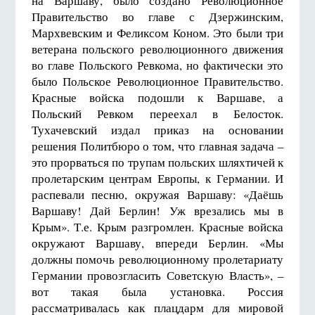
на Варшаву, было создано Революционное
Правительство во главе с Дзержинским,
Мархвевским и Феликсом Коном. Это были три
ветерана польского революционного движения
во главе Польского Ревкома, но фактически это
было Польское Революционное Правительство.
Красные войска подошли к Варшаве, а
Польский Ревком переехал в Белосток.
Тухачевский издал приказ на основании
решения Политбюро о том, что главная задача –
это прорваться по трупам польских шляхтичей к
пролетарским центрам Европы, к Германии. И
распевали песню, окружая Варшаву: «Даёшь
Варшаву! Дай Берлин! Уж врезались мы в
Крым». Т.е. Крым разгромлен. Красные войска
окружают Варшаву, впереди Берлин. «Мы
должны помочь революционному пролетариату
Германии провозгласить Советскую Власть», –
вот такая была установка. Россия
рассматривалась как плацдарм для мировой