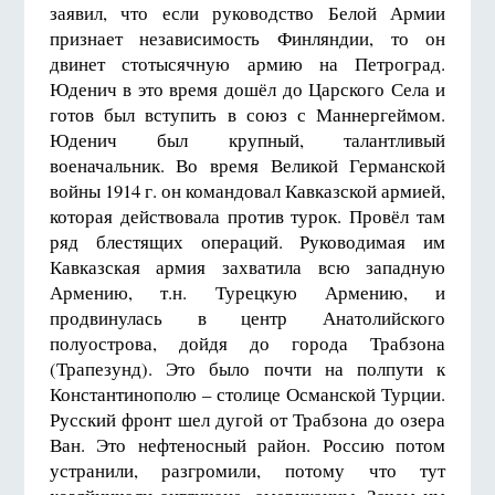
заявил, что если руководство Белой Армии
признает независимость Финляндии, то он
двинет стотысячную армию на Петроград.
Юденич в это время дошёл до Царского Села и
готов был вступить в союз с Маннергеймом.
Юденич был крупный, талантливый
военачальник. Во время Великой Германской
войны 1914 г. он командовал Кавказской армией,
которая действовала против турок. Провёл там
ряд блестящих операций. Руководимая им
Кавказская армия захватила всю западную
Армению, т.н. Турецкую Армению, и
продвинулась в центр Анатолийского
полуострова, дойдя до города Трабзона
(Трапезунд). Это было почти на полпути к
Константинополю – столице Османской Турции.
Русский фронт шел дугой от Трабзона до озера
Ван. Это нефтеносный район. Россию потом
устранили, разгромили, потому что тут