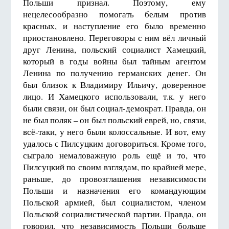
Польши признал. Поэтому, ему
нецелесообразно помогать белым против
красных, и наступление его было временно
приостановлено. Переговоры с ним вёл личный
друг Ленина, польский социалист Хамецкий,
который в годы войны был тайным агентом
Ленина по получению германских денег. Он
был близок к Владимиру Ильичу, доверенное
лицо. И Хамецкого использовали, т.к. у него
были связи, он был социал-демократ. Правда, он
не был поляк – он был польский еврей, но, связи,
всё-таки, у него были колоссальные. И вот, ему
удалось с Пилсуцким договориться. Кроме того,
сыграло немаловажную роль ещё и то, что
Пилсуцкий по своим взглядам, по крайней мере,
раньше, до провозглашения независимости
Польши и назначения его командующим
Польской армией, был социалистом, членом
Польской социалистической партии. Правда, он
говорил, что независимость Польши больше