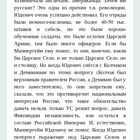
хозяйничали англичане, американцы. Зачем им
русские? Это одна из причин т.н. революции.
Юденич очень успешно действовал. Его отряды
были немногочисленны, не более 40-50 тыс.
штыков и сабель, но это были хорошо
обученные солдаты, это были остатки Царской
Армии, там было много офицеров. Если бы
Маннергейм ему помог, то они, конечно, взяли
бы Царское Село, и не только Царское Село, но
и столицу. Но когда Юденич снёсся с Колчаком
и Деникиным по этому вопросу (Колчак был
верховным правителем России, а Деникин был у
него заместителем), то они запретили ему,
сказали, что это противоречит национальным
интересам России, что такое обязательство
давать нельзя, только УС решит вопрос, давать
Финляндии независимость, или остаться в
составе Российской Империи. И, естественно,
Маннергейм Юденичу не помог. Когда Юденич
потерпел поражение под Царским Селом и