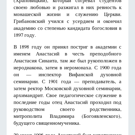
(Храповицкий), который согревал студентов
своею любовью и разжигал в них ревность к
монашеской жизни и служению Церкви.
Грибановский учился с усердием и окончил
академию со степенью кандидата богословия в
1897 году.
В 1898 году он принял постриг в академии с
именем Анастасий в честь преподобного
Анастасия Синаита, там же был рукоположен в
иеродиакона, затем в иеромонаха. С 1900 года
он — инспектор Вифанской духовной
семинарии. С 1901 года — преподаватель, а
затем ректор Московской духовной семинарии,
архимандрит. Свое педагогическое служение в
последние годы отец Анастасий проходил под
руководством своего родственника,
митрополита Владимира (Богоявленского),
будущего священномученика.
29 июня 19
06 года Анастасий был хиротонисан