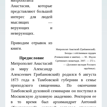
митрополита
Анастасия, которые
представляют большой
интерес для людей
мыслящих —
верующих и
неверующих.
Приводим отрывок из
книги.
Митрополит Анастасий (Грибановский).
Беседы с собственным сердцем
Предисловие
(Размышления и заметки). — М.: Изд-во
Сретенского монастыря, 2007. — 272 с.
Митрополит Анастасий
— (Духовное наследие Русского
(в миру Александр
зарубежья).
Алексеевич Грибановский) родился
6 августа
18
73 года в Тамбовской губернии в семье
приходского священника. По окончании
Тамбовской духовной семинарии он поступил в
Московскую духовную академию. Ректором ее
в то время был архимандрит Антоний