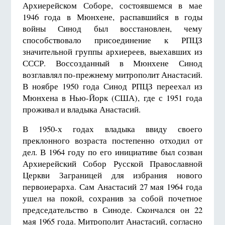
Архиерейском Соборе, состоявшемся в мае
1946 года в Мюнхене, распавшийся в годы
войны Синод был восстановлен, чему
способствовало присоединение к РПЦЗ
значительной группы архиереев, выехавших из
СССР. Воссозданный в Мюнхене Синод
возглавлял по-прежнему митрополит Анастасий.
В ноябре 1950 года Синод РПЦЗ переехал из
Мюнхена в Нью-Йорк (США), где с 1951 года
проживал и владыка Анастасий.
В 1950-х годах владыка ввиду своего
преклонного возраста постепенно отходил от
дел. В 1964 году по его инициативе был созван
Архиерейский Собор Русской Православной
Церкви Заграницей для избрания нового
первоиерарха. Сам Анастасий
27 мая 19
64 года
ушел на покой, сохранив за собой почетное
председательство в Синоде. Скончался он
22
мая 19
65 года. Митрополит Анастасий, согласно