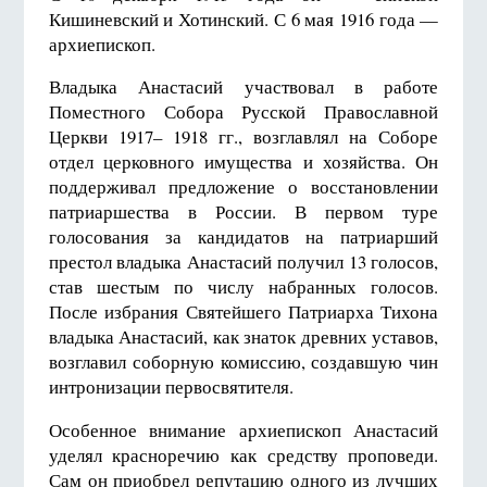
Кишиневский и Хотинский. С
6 мая 19
16 года —
архиепископ.
Владыка Анастасий участвовал в работе
Поместного Собора Русской Православной
Церкви 1917– 1918 гг., возглавлял на Соборе
отдел церковного имущества и хозяйства. Он
поддерживал предложение о восстановлении
патриаршества в России. В первом туре
голосования за кандидатов на патриарший
престол владыка Анастасий получил 13 голосов,
став шестым по числу набранных голосов.
После избрания Святейшего Патриарха Тихона
владыка Анастасий, как знаток древних уставов,
возглавил соборную комиссию, создавшую чин
интронизации первосвятителя.
Особенное внимание архиепископ Анастасий
уделял красноречию как средству проповеди.
Сам он приобрел репутацию одного из лучших