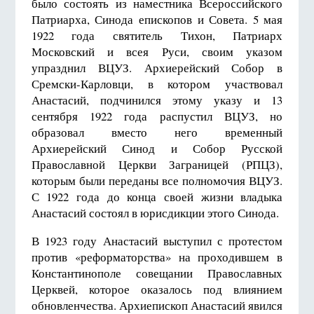
было состоять из наместника Всероссийского
Патриарха, Синода епископов и Совета.
5 мая
19
22 года святитель Тихон, Патриарх
Московский и всея Руси, своим указом
упразднил ВЦУЗ. Архиерейский Собор в
Сремски-Карловци, в котором участвовал
Анастасий, подчинился этому указу и
13
сентября 19
22 года распустил ВЦУЗ, но
образовал вместо него временный
Архиерейский Синод и Собор Русской
Православной Церкви Заграницей (РПЦЗ),
которым были переданы все полномочия ВЦУЗ.
С 1922 года до конца своей жизни владыка
Анастасий состоял в юрисдикции этого Синода.
В 1923 году Анастасий выступил с протестом
против «реформаторства» на проходившем в
Константинополе совещании Православных
Церквей, которое оказалось под влиянием
обновленчества. Архиепископ Анастасий явился