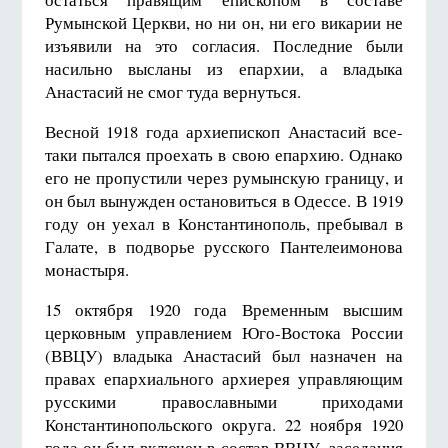
Румынской Церкви, но ни он, ни его викарии не
изъявили на это согласия. Последние были
насильно высланы из епархии, а владыка
Анастасий не смог туда вернуться.
Весной 1918 года архиепископ Анастасий все-
таки пытался проехать в свою епархию. Однако
его не пропустили через румынскую границу, и
он был вынужден остановиться в Одессе. В 1919
году он уехал в Константинополь, пребывал в
Галате, в подворье русского Пантелеимонова
монастыря.
15 октября 19
20 года Временным высшим
церковным управлением Юго-Востока России
(ВВЦУ) владыка Анастасий был назначен на
правах епархиального архиерея управляющим
русскими православными приходами
Константинопольского округа.
22 ноября 19
20
года он был включен в состав ВВЦУ, заседания