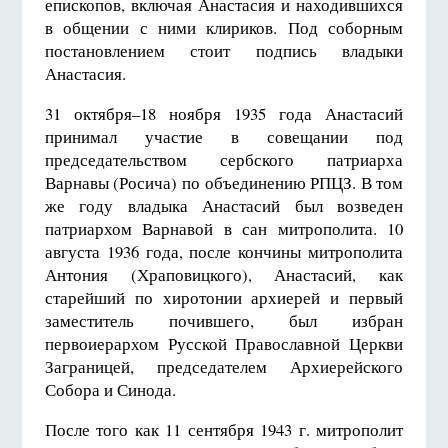
епископов, включая Анастасия и находившихся
в общении с ними клириков. Под соборным
постановлением стоит подпись владыки
Анастасия.
31 октября–18
ноября 1935 года Анастасий
принимал участие в совещании под
председательством сербского патриарха
Варнавы (Росича) по объединению РПЦЗ. В том
же году владыка Анастасий был возведен
патриархом Варнавой в сан митрополита.
10
августа 19
36 года, после кончины митрополита
Антония (Храповицкого), Анастасий, как
старейший по хиротонии архиерей и первый
заместитель почившего, был избран
первоиерархом Русской Православной Церкви
Заграницей, председателем Архиерейского
Собора и Синода.
После того как
11 сентября 19
43 г. митрополит