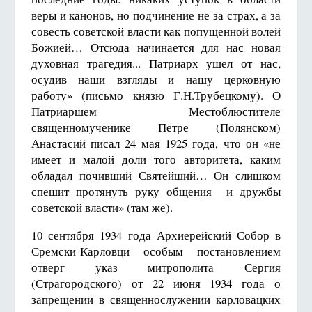
веры и канонов, но подчинение не за страх, а за
совесть советской власти как попущенной волей
Божией… Отсюда начинается для нас новая
духовная трагедия... Патриарх ушел от нас,
осудив наши взгляды и нашу церковную
работу» (письмо князю Г.Н.Трубецкому). О
Патриаршем Местоблюстителе
священномученике Петре (Полянском)
Анастасий писал
24 мая 19
25 года, что он «не
имеет и малой доли того авторитета, каким
обладал почивший Святейший… Он слишком
спешит протянуть руку общения и дружбы
советской власти» (там же).
10 сентября 19
34 года Архиерейский Собор в
Сремски-Карловци особым постановлением
отверг указ митрополита Сергия
(Страгородского) от
22 июня 19
34 года о
запрещении в священнослужении карловацких