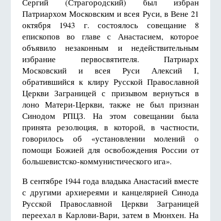
Сергий (Страгородский) был избран
Патриархом Московским и всея Руси, в Вене
21
октября 19
43 г. состоялось совещание 8
епископов во главе с Анастасием, которое
объявило незаконным и недействительным
избрание первосвятителя. Патриарх
Московский и всея Руси Алексий I,
обратившийся к клиру Русской Православной
Церкви Заграницей с призывом вернуться в
лоно Матери-Церкви, также не был признан
Синодом РПЦЗ. На этом совещании была
принята резолюция, в которой, в частности,
говорилось об «установлении молений о
помощи Божией для освобождения России от
большевистско-коммунистического ига».
В сентябре 1944 года владыка Анастасий вместе
с другими архиереями и канцелярией Синода
Русской Православной Церкви Заграницей
переехал в Карлови-Вари, затем в Мюнхен. На