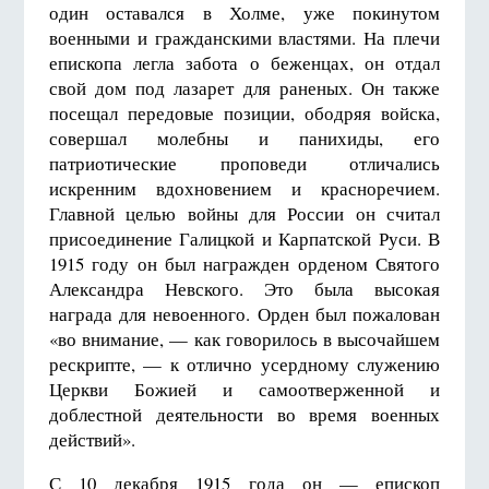
один оставался в Холме, уже покинутом
военными и гражданскими властями. На плечи
епископа легла забота о беженцах, он отдал
свой дом под лазарет для раненых. Он также
посещал передовые позиции, ободряя войска,
совершал молебны и панихиды, его
патриотические проповеди отличались
искренним вдохновением и красноречием.
Главной целью войны для России он считал
присоединение Галицкой и Карпатской Руси. В
1915 году он был награжден орденом Святого
Александра Невского. Это была высокая
награда для невоенного. Орден был пожалован
«во внимание, — как говорилось в высочайшем
рескрипте, — к отлично усердному служению
Церкви Божией и самоотверженной и
доблестной деятельности во время военных
действий».
С
10 декабря 19
15 года он — епископ