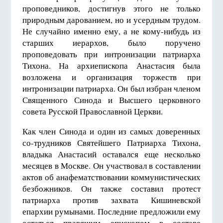
проповедников, достигнув этого не только
природным дарованием, но и усердным трудом.
Не случайно именно ему, а не кому-нибудь из
старших иерархов, было поручено
проповедовать при интронизации патриарха
Тихона. На архиепископа Анастасия была
возложена и организация торжеств при
интронизации патриарха. Он был избран членом
Священного Синода и Высшего церковного
совета Русской Православной Церкви.
Как член Синода и один из самых доверенных
со-трудников Святейшего Патриарха Тихона,
владыка Анастасий оставался еще несколько
месяцев в Москве. Он участвовал в составлении
актов об анафематствовании коммунистических
безбожников. Он также составил протест
патриарха против захвата Кишиневской
епархии румынами. Последние предложили ему
остаться правящим епископом в составе