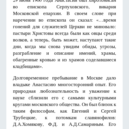
во епископа Серпуховского, викария
Московской епархии. В своем слове при
наречении во епископа он сказал: «…время
гонений для служителей Церкви не миновало:
пастыри Христовы всегда были как овцы среди
волков, а теперь, быть может, наступают такие
дни, когда мы снова увидим обиды, угрозы,
разграбление и описание имений, храмы,
обагренные кровью и из храмов соделавшиеся
кладбищами».
Долговременное пребывание в Москве дало
владыке Анастасию многосторонний опыт. Его
природная любознательность и уважение к
науке сблизили его с самыми культурными
кругами московского общества. Он был близок к
таким философам, как Евгений и Сергей
Трубецкие, к потомкам славянофилов:
Д.А.Хомякову, Ф.Д. и А.Д.Самариным. Его