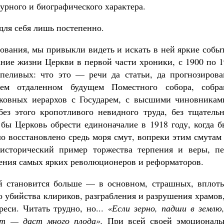
урного и биографического характера.
для себя лишь постепенно.
зования, мы привыкли видеть и искать в ней яркие собы
ние жизни Церкви в первой части хроники, с 1900 по 1
рпеливых: что это — речи да статьи, да прогнозирова
м отдаленном будущем Поместного собора, собра
рковных иерархов с Государем, с высшими чиновникам
 без этого кропотливого невидного труда, без тщатель
 бы Церковь обрести единоначалие в 1918 году, когда 
о восстановлено средь моря смут, вопреки этим смутам
 исторический пример торжества терпения и веры, пе
ения самых ярких революционеров и реформаторов.
й становится больше — в основном, страшных, вплоть
о убийства клириков, разграбления и разрушения храмов
еси. Читать трудно, но...
«Если зерно, падши в землю
рет — даст много плода».
При всей своей эмоциональ