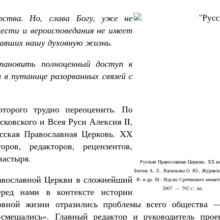
рства. Но, слава Богу, уже не
вести и вероисповедания не имеет
ркавших нашу духовную жизнь.
тановить полноценный доступ к
 в путанице разорванных связей с
торого трудно переоценить. По
ковского и Всея Руси Алексия II,
сская Православная Церковь. XX
оров, редакторов, рецензентов,
настыря.
Русская Православная Церковь. XX ве
Беглов А. Л., Васильева О. Ю., Журавск
равославной Церкви в сложнейший
В. и др. М.: Изд-во Сретенского монас
2007. — 792 с.: ил.
еред нами в контексте истории
ковной жизни отразились проблемы всего общества 
«смешались». Главный редактор и руководитель проек