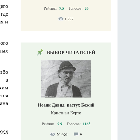
его
Рейтинг:
9.5
Голосов:
53
 где
1 277
ия и
ного
дных
ВЫБОР ЧИТАТЕЛЕЙ
ибо
 — а
ским
тся
ана
Иоанн Давид, пастух Божий
Кристиан Курте
Рейтинг:
9.9
Голосов:
1165
008
20 690
9