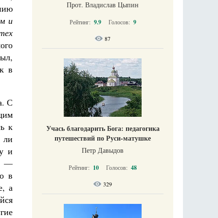
Прот. Владислав Цыпин
нию
м и
Рейтинг:
9.9
Голосов:
9
тех
87
ого
был,
к в
а. С
щим
ь к
Учась благодарить Бога: педагогика
 ли
путешествий по Руси-матушке
у и
Петр Давыдов
в —
Рейтинг:
10
Голосов:
48
о в
329
, а
йся
угие