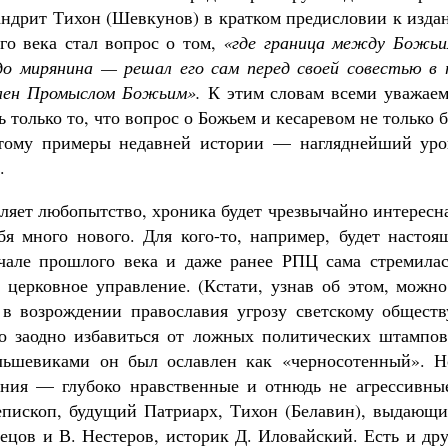
андрит Тихон (Шевкунов) в кратком предисловии к изда
го века стал вопрос о том,
«где граница между Божьи
о мирянина — решал его сам перед своей совестью в 
влен Промыслом Божьим».
К этим словам всеми уважаем
только то, что вопрос о Божьем и кесаревом не только 
этому примеры недавней истории — нагляднейший уро
.
вляет любопытство, хроника будет чрезвычайно интересн
бя много нового. Для кого-то, например, будет настоя
ачале прошлого века и даже ранее РПЦ сама стремилас
 церковное управление. (Кстати, узнав об этом, можно
 в возрождении православия угрозу светскому обществ
сно заодно избавиться от ложных политических штампо
ольшевиками он был ославлен как «черносотенный». Н
ния — глубоко нравственные и отнюдь не агрессивные
епископ, будущий Патриарх, Тихон (Белавин), выдающи
ецов и В. Нестеров, историк Д. Иловайский. Есть и др