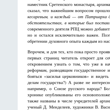
наместник Сретенского монастыря, архим
сказал, что важнейшим вопросом прошло
кесаревым, и каждый —
от
Патриарха д
обстоятельствах, в которые был поста
современного деятеля РПЦ можно добавить 
но и остался исключительно важен. По
обретении духовного опыта каждым из нас
Впрочем, и для тех, кто пока просто проя
первых страниц читатель откроет для се
откровением узнать о том, что уже в н
реформам, разводящим государственное и
бояться «засилья церковников» и видеть
делам государства?) А разве не интере
например, о Союзе русского народа? Б
хронике опубликованы его основоположе
также названы в числе учредителей архи
ученый Д. Менделеев, художники В. Васн