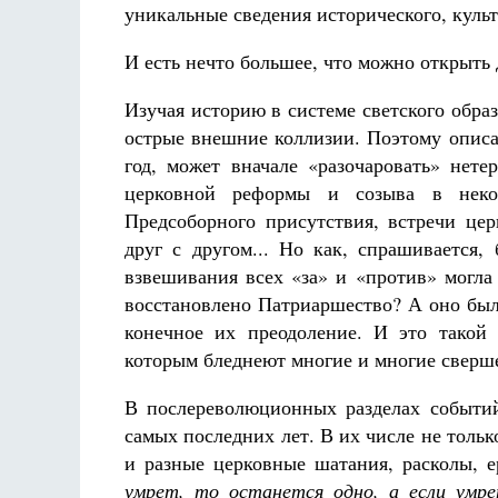
уникальные сведения исторического, культ
И есть нечто большее, что можно открыть 
Изучая историю в системе светского обра
острые внешние коллизии. Поэтому описа
год, может вначале «разочаровать» нете
церковной реформы и созыва в некое
Предсоборного присутствия, встречи це
друг с другом... Но как, спрашивается,
взвешивания всех «за» и «против» могла
восстановлено Патриаршество? А оно был
конечное их преодоление. И это такой
которым бледнеют многие и многие сверш
В послереволюционных разделах событи
самых последних лет. В их числе не тольк
и разные церковные шатания, расколы, ер
умрет, то останется одно, а если ум