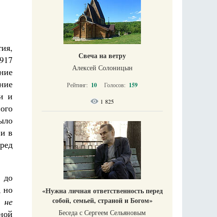
тия,
Свеча на ветру
917
Алексей Солоницын
ние
ние
Рейтинг:
10
Голосов:
159
и и
1 825
ного
было
 и в
ред
 до
, но
«Нужна личная ответственность перед
собой, семьей, страной и Богом»
, не
ной
Беседа с Сергеем Сельяновым