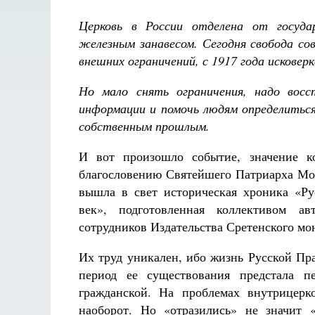
Церковь в России отделена от госуда
железным занавесом. Сегодня свобода со
внешних ограничений, с 1917 года искове
Но мало снять ограничения, надо восс
информации и помочь людям определиться
собственным прошлым.
И вот произошло событие, значение ко
благословению Святейшего Патриарха Мос
вышла в свет историческая хроника «Ру
век», подготовленная коллективом авт
сотрудников Издательства Сретенского мо
Их труд уникален, ибо жизнь Русской П
период ее существования предстала п
гражданской. На проблемах внутрицер
наоборот. Но «отразились» не значит 