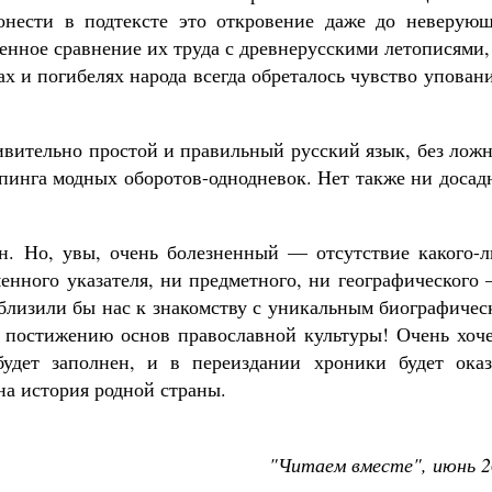
онести в подтексте это откровение даже до неверующ
енное сравнение их труда с древнерусскими летописями,
ах и погибелях народа всегда обреталось чувство упован
ивительно простой и правильный русский язык, без лож
допинга модных оборотов-однодневок. Нет также ни доса
н. Но, увы, очень болезненный — отсутствие какого-л
менного указателя, ни предметного, ни географического
иблизили бы нас к знакомству с уникальным биографиче
 постижению основ православной культуры! Очень хоче
будет заполнен, и в переиздании хроники будет оказ
на история родной страны.
"Читаем вместе", июнь 2