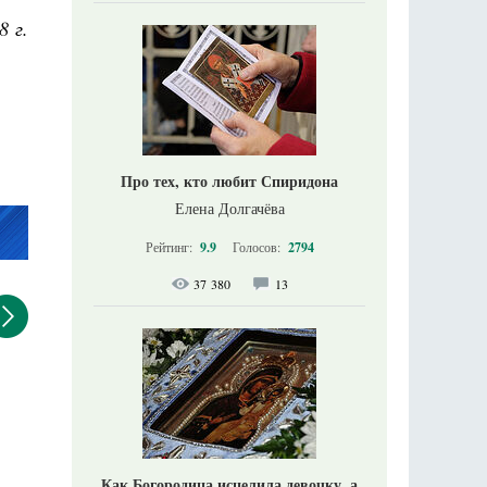
8 г.
Про тех, кто любит Спиридона
Елена Долгачёва
Рейтинг:
9.9
Голосов:
2794
37 380
13
Как Богородица исцелила девочку, а