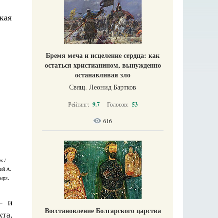
Бремя меча и исцеление сердца: как
остаться христианином, вынужденно
останавливая зло
Свящ. Леонид Бартков
Рейтинг:
9.7
Голосов:
53
616
к /
ий А.
тыря,
— и
Восстановление Болгарского царства
та,