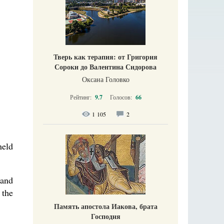
Тверь как терапия: от Григория
Сороки до Валентина Сидорова
Оксана Головко
Рейтинг:
9.7
Голосов:
66
1 105
2
held
 and
 the
Память апостола Иакова, брата
Господня