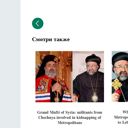
Смотри также
Wh
Grand Mufti of Syria: militants from
Metropo
Chechnya involved in kidnapping of
to Leb
Metropolitans