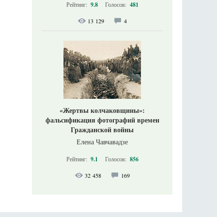
Рейтинг:
9.8
Голосов:
481
13 129
4
«Жертвы колчаковщины»:
фальсификация фотографий времен
Гражданской войны
Елена Чавчавадзе
Рейтинг:
9.1
Голосов:
856
32 458
169