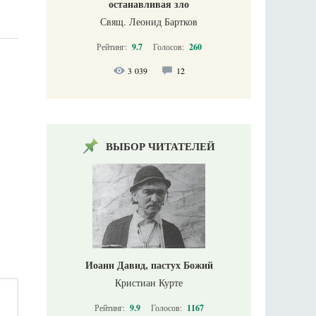
останавливая зло
Свящ. Леонид Бартков
Рейтинг:
9.7
Голосов:
260
3 039
12
ВЫБОР ЧИТАТЕЛЕЙ
Иоанн Давид, пастух Божий
Кристиан Курте
Рейтинг:
9.9
Голосов:
1167