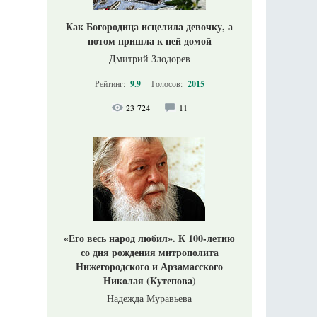
Как Богородица исцелила девочку, а
потом пришла к ней домой
Дмитрий Злодорев
Рейтинг:
9.9
Голосов:
2015
23 724
11
«Его весь народ любил». К 100-летию
со дня рождения митрополита
Нижегородского и Арзамасского
Николая (Кутепова)
Надежда Муравьева