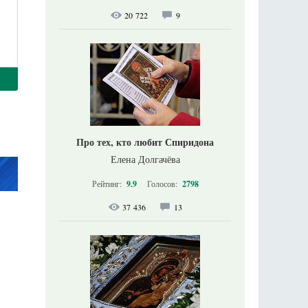
20 722
9
Про тех, кто любит Спиридона
Елена Долгачёва
Рейтинг:
9.9
Голосов:
2798
37 436
13