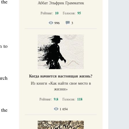
 the
Аббат Эльфрик Грамматик
Рейтинг:
10
Голосов:
95
996
3
.
m to
Когда начнется настоящая жизнь?
urch
Из книги «Как найти свое место в
жизни​»
Рейтинг:
9.8
Голосов:
118
 the
1 654