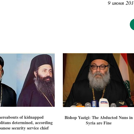
9 июня 201
ereabouts of kidnapped
Bishop Yazigi: The Abducted Nuns in
litans determined, according
Syria are Fine
anese security service chief