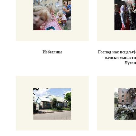
Избеглице
Господ нас исцељуј
- женски манасти
Луган