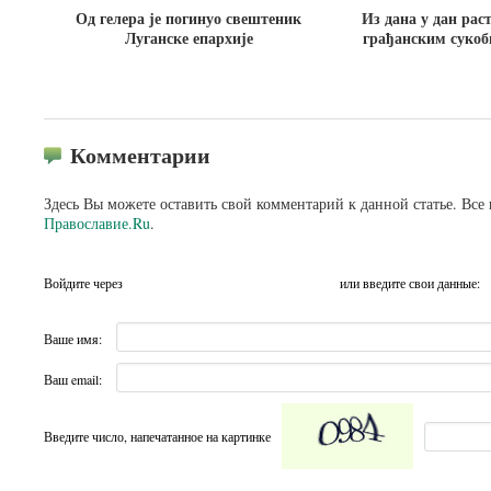
Од гелера је погинуо свештеник
Из дана у дан рас
Луганске епархије
грађанским сукоб
Комментарии
Здесь Вы можете оставить свой комментарий к данной статье. Все
Православие.Ru
.
Войдите через
или введите свои данные:
Ваше имя:
Ваш email:
Введите число, напечатанное на картинке