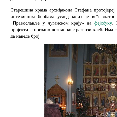
Старешина храма архиђакона Стефана протојереј
интезивним борбама услед којих је већ знатно
«Православље у луганском крају» на
фејсбуку
. 
пројектила погодио возило које развози хлеб. Има
да наведе број.