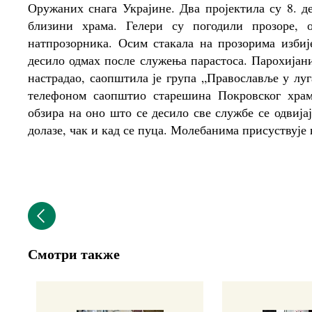
Оружаних снага Украјине. Два пројектила су 8. д
близини храма. Гелери су погодили прозоре, 
натпрозорника. Осим стакала на прозорима избиј
десило одмах после служења парастоса. Парохијани
настрадао, саопштила је група „Православље у лу
телефоном саопштио старешина Покровског храм
обзира на оно што се десило све службе се одвија
долазе, чак и кад се пуца. Молебанима присуствује 
Смотри также