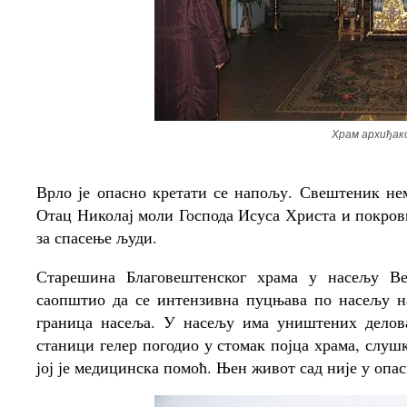
Храм архиђа
Врло је опасно кретати се напољу. Свештеник нем
Отац Николај моли Господа Исуса Христа и покров
за спасење људи.
Старешина Благовештенског храма у насељу Вес
саопштио да се интензивна пуцњава по насељу на
граница насеља. У насељу има уништених делова,
станици гелер погодио у стомак појца храма, слу
јој је медицинска помоћ. Њен живот сад није у опа