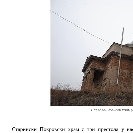
Благовештенски храм у
Старински Покровски храм с три престола у нас