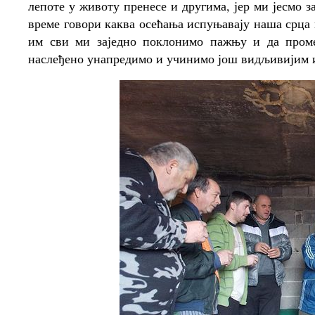
лепоте у животу пренесе и другима, јер ми јесмо за
време говори каква осећања испуњавају наша срца 
им сви ми заједно поклонимо пажњу и да пром
наслеђено унапредимо и учинимо још видљивијим и