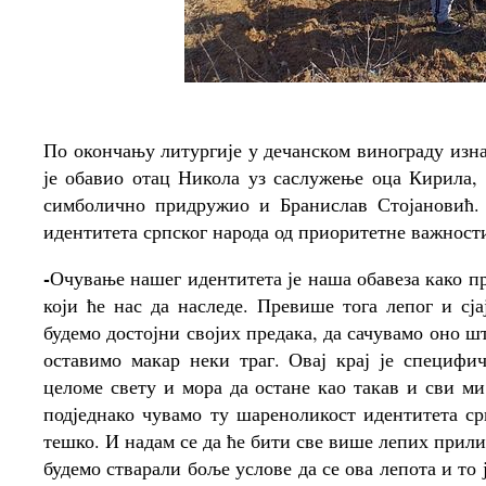
По окончању литургије у дечанском винограду изн
је обавио отац Никола уз саслужење оца Кирила,
симболично придружио и Бранислав Стојановић. 
идентитета српског народа од приоритетне важност
-
Очување нашег идентитета је наша обавеза како пр
који ће нас да наследе. Превише тога лепог и сј
будемо достојни својих предака, да сачувамо оно ш
оставимо макар неки траг. Овај крај је специфи
целоме свету и мора да остане као такав и сви ми
подједнако чувамо ту шареноликост идентитета ср
тешко. И надам се да ће бити све више лепих прили
будемо стварали боље услове да се ова лепота и т