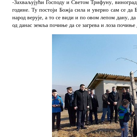
-Захваљујући Господу и Светом Трифуну, виноград
године. Ту постоји Божја сила и уверио сам се да 
народ верује, а то се види и по овом лепом дану, да
од данас земља почиње да се загрева и лоза почиње д