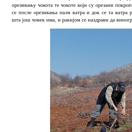
орезивању чокота те чокоте који су орезани покро
се после орезивања пали ватра и док се та ватра р
шта још човек има, и ракијом се наздрави да виногр