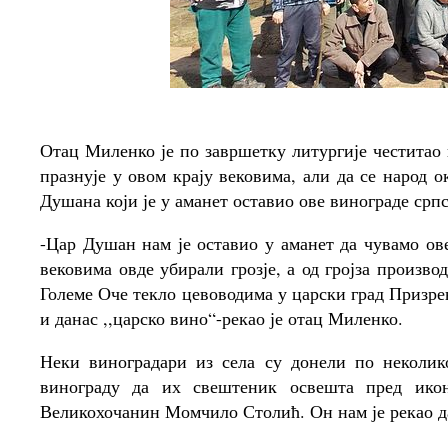
Отац Миленко је по завршетку литургије честита
празнује у овом крају вековима, али да се народ 
Душана који је у аманет оставио ове винограде срп
-Цар Душан нам је оставио у аманет да чувамо ове
вековима овде убирали грозје, а од гројза произво
Големе Оче текло цевоводима у царски град Призрен
и данас ,,царско вино“-рекао је отац Миленко.
Неки виноградари из села су донели по неколико
винограду да их свештеник освешта пред ико
Великохочанин Момчило Столић. Он нам је рекао да