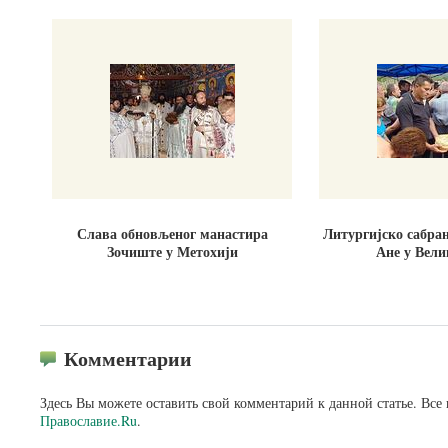
Слава обновљеног манастира
Литургијско сабра
Зочиште у Метохији
Ане у Вели
Комментарии
Здесь Вы можете оставить свой комментарий к данной статье. Все
Православие.Ru
.