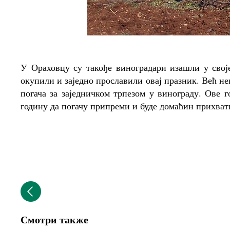
У Ораховцу су такође виноградари изашли у своје
окупили и заједно прославили овај празник. Већ не
погача за заједничком трпезом у винограду. Ове г
годину да погачу припреми и буде домаћин прихва
Смотри также