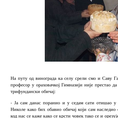
На путу од винограда ка селу срели смо и Саву Г
професор у ораховачкој Гимназији није престао да
трифундански обичај:
- Ја сам данас поранио и у седам сати отишао у 
Николе како бих обавио обичај који сам наследио о
код нас се каже како се крсти човек тако се и орез