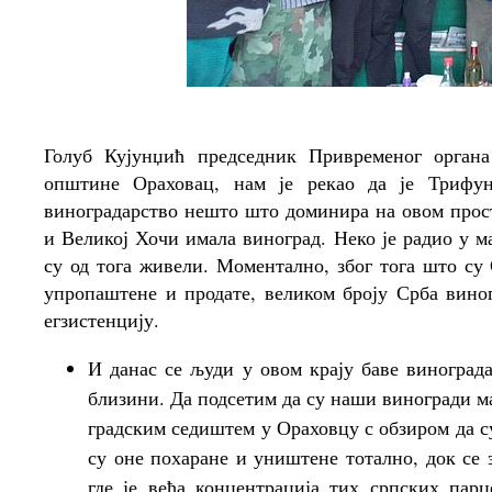
Голуб Кујунџић председник Привременог орган
општине Ораховац, нам је рекао да је Трифун
виноградарство нешто што доминира на овом просто
и Великој Хочи имала виноград. Неко је радио у ма
су од тога живели. Моментално, због тога што су
упропаштене и продате, великом броју Срба вино
егзистенцију.
И данас се људи у овом крају баве винограда
близини. Да подсетим да су наши виногради ма
градским седиштем у Ораховцу с обзиром да 
су оне похаране и уништене тотално, док се 
где је већа концентрација тих српских парц