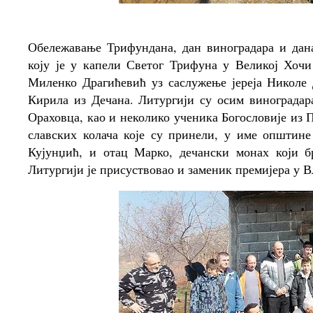
Обележавање Трифундана, дан виноградара и дан
коју је у капели Светог Трифуна у Великој Хочи
Миленко Драгићевић уз саслужење јереја Николе 
Кирила из Дечана. Литургији су осим винограда
Ораховца, као и неколико ученика Богословије из 
славских колача које су принели, у име општин
Кујунџић, и отац Марко, дечански монах који 
Литургији је присуствовао и заменик премијера у 