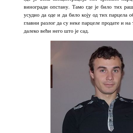
виногради опстану. Тамо где је било тих раш
усудио да оде и да било коју од тих парцела о
главни разлог да су неке парцеле продате и на
далеко већи него што је сад.