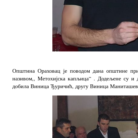
Општина Ораховац је поводом дана општине при
називом,, Метохијска капљица“ . Додељене су и 
добила Виница Ђуричић, другу Виница Маниташев