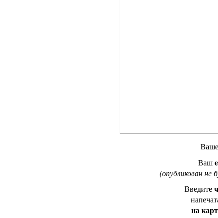
Ваш
e
Ваш
(опубликован не 
ч
Введите
напечат
на кар