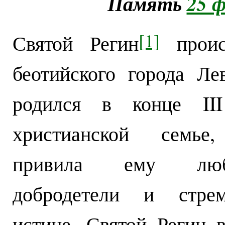
Память
25 ф
[1]
Святой Регин
проис
беотийского города Ле
родился в конце II
христианской семье,
привила ему лю
добродетели и стре
истине. Святой Регин в