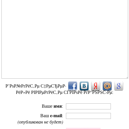
Р’РѕР№РґРёС‚Рµ С‡РµСЂРµР·
РёР»Рё РІРІРµРґРёС‚Рµ СЃРІРѕРё РґР°РЅРЅС‹Рµ:
имя
Ваше
:
e-mail
Ваш
:
(опубликован не будет)