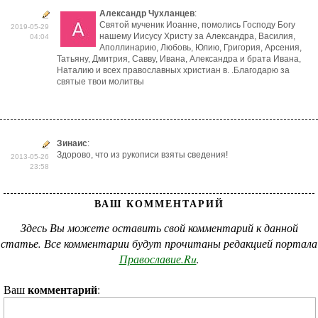
Александр Чухланцев
:
Святой мученик Иоанне, помолись Господу Богу
2019-05-29
нашему Иисусу Христу за Александра, Василия,
04:04
Аполлинарию, Любовь, Юлию, Григория, Арсения,
Татьяну, Дмитрия, Савву, Ивана, Александра и брата Ивана,
Наталию и всех православных христиан в. .Благодарю за
святые твои молитвы
Зинаис
:
Здорово, что из рукописи взяты сведения!
2013-05-26
23:58
ВАШ КОММЕНТАРИЙ
Здесь Вы можете оставить свой комментарий к данной
статье. Все комментарии будут прочитаны редакцией портала
Православие.Ru
.
комментарий
Ваш
: