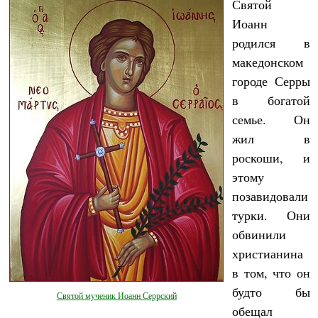
Святой
Иоанн
родился в
македонском
городе Серры
в богатой
семье. Он
жил в
роскоши, и
этому
позавидовали
турки. Они
обвинили
христианина
в том, что он
будто бы
Святой мученик Иоанн Серрский
обещал