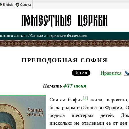
English
Српска
вятые и святыни / Святые и подвижники благочестия
ПРЕПОДОБНАЯ СОФИЯ
Нравится
Память
4/17 июня
[1]
Святая София
жила, вероятно
была родом из Эноса во Фракии. 
родила шестерых детей. До
нисколько не отвлекали ее от дел