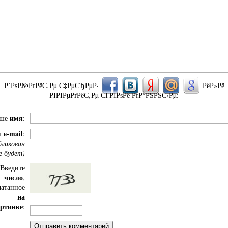
Р’РѕР№РґРёС‚Рµ С‡РµСЂРµР·
РёР»Рё
РІРІРµРґРёС‚Рµ СЃРІРѕРё РґР°РЅРЅС‹Рµ:
имя
аше
:
e-mail
ш
:
бликован
е будет)
Введите
число
,
чатанное
на
ртинке
: