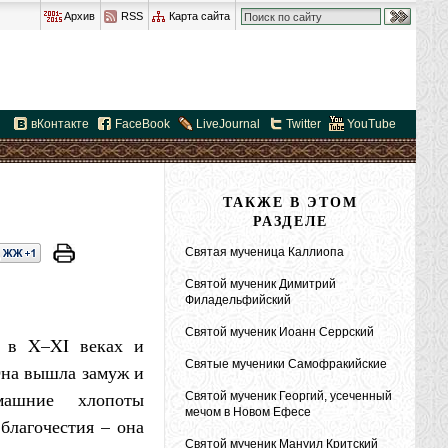
Архив
RSS
Карта сайта
вКонтакте
FaceBook
LiveJournal
Twitter
YouTube
ТАКЖЕ В ЭТОМ
РАЗДЕЛЕ
Святая мученица Каллиопа
Святой мученик Димитрий
Филадельфийский
Святой мученик Иоанн Серрский
, в X–XI веках и
Святые мученики Самофракийские
Она вышла замуж и
машние хлопоты
Святой мученик Георгий, усеченный
мечом в Новом Ефесе
 благочестия – она
Святой мученик Мануил Критский