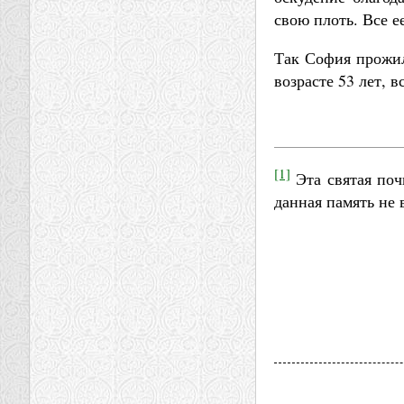
свою плоть. Все е
Так София прожила
возрасте 53 лет, 
[1]
Эта святая поч
данная память не 