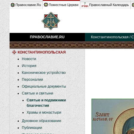
7
Православие.Ru
Поместные Церкви
Православный Календарь
Р°РІРі
ПРАВОСЛАВИЕ.RU
Константинопольская / С
КОНСТАНТИНОПОЛЬСКАЯ
Новости
История
Каноническое устройство
Персоналии
Официальные документы
Святые и святыни
Святые и подвижники
благочестия
Храмы и монастыри
Духовное образование
Публикации