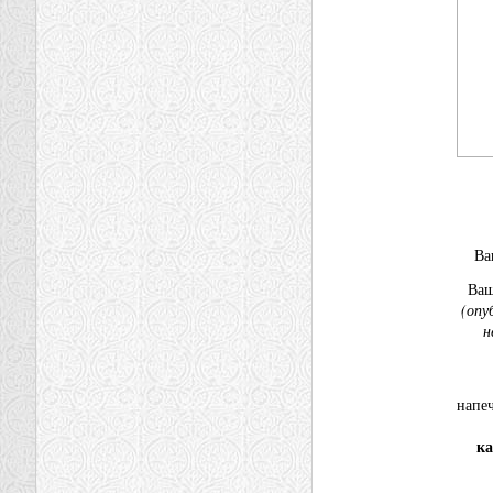
В
Ва
(опу
н
напе
ка