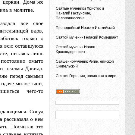
в церкви. Дома же
ила в молитве.
Святые мученики Христос и
Панагий Гастунские,
Пелопоннесские
аздала все свое
Преподобный Иоаким Итакийский
ительницей вдов,
Заботясь только о
Святой мученик Геласий Комедиант
ая всю оставшуюся
Святой мученик Иоанн
сте, питаясь лишь
Краснодеревщик
 постоянно омыто
Священномученик Регин, епископ
Скопельский
ли псалмы Давида.
даже перед самыми
Святая Горгония, почившая в мире
раздаче милостыни,
ишиться чего-то
уждающимся. Сосуд
а рассказала о нем
ать. Посчитав это
е сильнее истязать