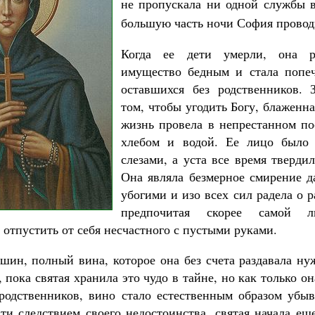
не пропускала ни одной службы 
большую часть ночи София провод
Когда ее дети умерли, она р
имущество бедным и стала попеч
оставшихся без родственников. 
том, чтобы угодить Богу, блаженн
жизнь провела в непрестанном по
хлебом и водой. Ее лицо было
слезами, а уста все время тверди
Она являла безмерное смирение 
убогими и изо всех сил радела о 
предпочитая скорее самой л
 отпустить от себя несчастного с пустыми руками.
ин, полный вина, которое она без счета раздавала н
 пока святая хранила это чудо в тайне, но как только он
родственников, вино стало естественным образом убыв
ти следствием своего недостоинства, святая начала ещ