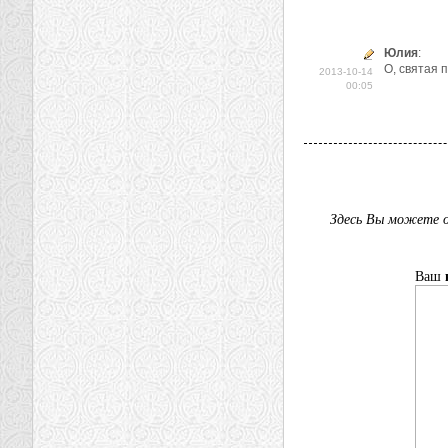
Юлия
:
О, святая 
2013-10-14
00:05
Здесь Вы можете о
Ваш