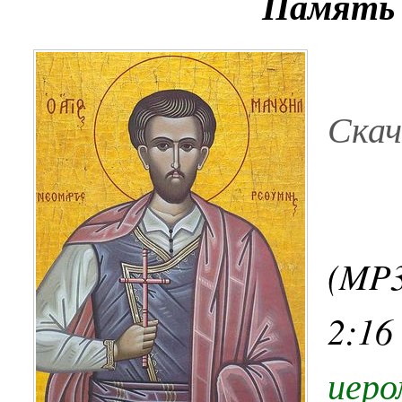
Памят
Ска
(MP
2:16
иеро