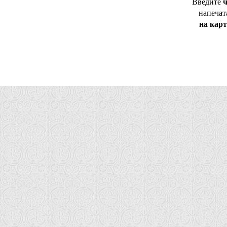
ч
Введите
напечат
на кар