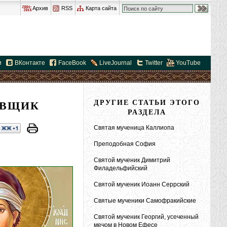
Архив
RSS
Карта сайта
и
ВКонтакте
FaceBook
LiveJournal
Twitter
YouTube
ЕВЩИК
ДРУГИЕ СТАТЬИ ЭТОГО
РАЗДЕЛА
Святая мученица Каллиопа
Преподобная София
Святой мученик Димитрий
Филадельфийский
Святой мученик Иоанн Серрский
Святые мученики Самофракийские
Святой мученик Георгий, усеченный
мечом в Новом Ефесе