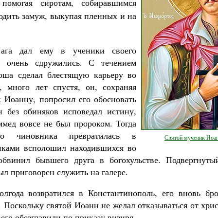
 помогая сиротам, собиравшимся
одить замуж, выкупая пленных и на
.
ага дал ему в ученики своего
и очень сдружились. С течением
оша сделал блестящую карьеру во
, много лет спустя, он, сохраняя
к Иоанну, попросил его обосновать
н без обиняков исповедал истину,
ммед вовсе не был пророком. Тогда
го чиновника превратилась в
Святой мученик Иоа
риками всполошил находившихся во
обвинил бывшего друга в богохульстве. Подвергнуты
ыл приговорен служить на галере.
олгода возвратился в Константинополь, его вновь б
 Поскольку святой Иоанн не желал отказываться от хри
 его обезглавили по приказу визиря.