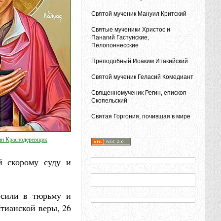
Святой мученик Мануил Критский
Святые мученики Христос и
Панагий Гастунские,
Пелопоннесские
Преподобный Иоаким Итакийский
Святой мученик Геласий Комедиант
Священномученик Регин, епископ
Скопельский
Святая Горгония, почившая в мире
нн Краснодеревщик
й скорому суду и
росили в тюрьму и
стианской веры, 26