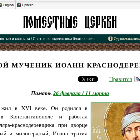
English
Српска
вятые и святыни / Святые и подвижники благочестия
Одноклассник
ОЙ МУЧЕНИК ИОАНН КРАСНОДЕР
Нравится
Память
26 февраля / 11 марта
жил в XVI веке. Он родился в
 в Константинополе и работал
оляра-краснодеревщика при дворце
ный и милосердный, Иоанн тратил