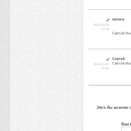
tamara
:
2014-03-13
17:44
Святой Иоа
Сергей
:
Святой Иоа
2014-03-13
17:02
Здесь Вы можете о
Ваш