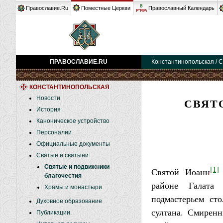
8
Православие.Ru
Поместные Церкви
Православный Календарь
Р°РІРі
ПРАВОСЛАВИЕ.RU
Константинопольская / С
КОНСТАНТИНОПОЛЬСКАЯ
Новости
СВЯТ
История
Каноническое устройство
Персоналии
Официальные документы
Святые и святыни
Святые и подвижники
[1]
Святой Иоанн
благочестия
районе Галата
Храмы и монастыри
подмастерьем ст
Духовное образование
султана. Смирен
Публикации