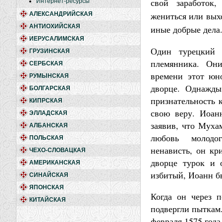
свой заработок,
Интернет-ресурсы
жениться или вых
АЛЕКСАНДРИЙСКАЯ
АНТИОХИЙСКАЯ
иные добрые дела
ИЕРУСАЛИМСКАЯ
Один турецкий 
ГРУЗИНСКАЯ
племянника. Он
СЕРБСКАЯ
времени этот юн
РУМЫНСКАЯ
дворце. Однажды
БОЛГАРСКАЯ
признательность 
КИПРСКАЯ
свою веру. Иоан
ЭЛЛАДСКАЯ
заявив, что Муха
АЛБАНСКАЯ
любовь молодо
ПОЛЬСКАЯ
ненависть, он к
ЧЕХО-СЛОВАЦКАЯ
дворце турок и 
АМЕРИКАНСКАЯ
избитый, Иоанн б
СИНАЙСКАЯ
ЯПОНСКАЯ
Когда он через п
КИТАЙСКАЯ
подвергли пыткам.
февраля 1575 года