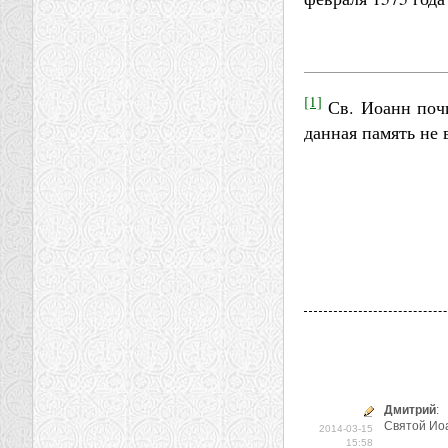
[1]
Св. Иоанн почи
данная память не 
Дмитрий
:
Святой Иоа
2014-03-15
15:58