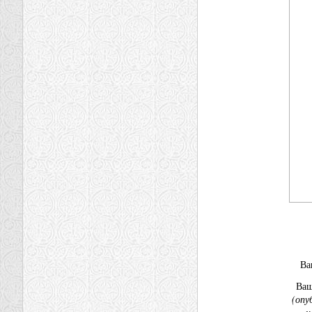
В
Ва
(опу