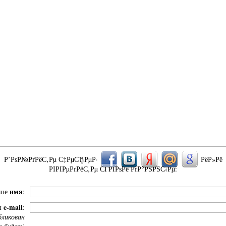
Р’РѕР№РґРёС‚Рµ С‡РµСЂРµР·
РёР»Рё
РІРІРµРґРёС‚Рµ СЃРІРѕРё РґР°РЅРЅС‹Рµ:
имя
аше
:
e-mail
ш
:
бликован