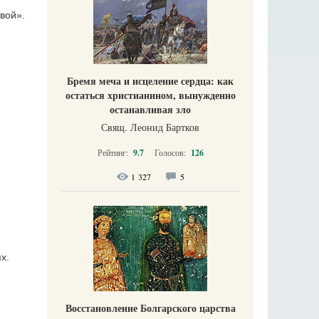
вой».
Бремя меча и исцеление сердца: как
остаться христианином, вынужденно
останавливая зло
Свящ. Леонид Бартков
Рейтинг:
9.7
Голосов:
126
1 327
5
х.
Восстановление Болгарского царства