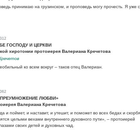
оведь принимаю на грузинском, и проповедь могу прочесть. Я уже с
312
БЕ ГОСПОДУ И ЦЕРКВИ
ской хиротонии протоиерея Валериана Кречетова
Кречетов
еобильный ко всем вокруг – таков отец Валериан.
062
– ПРЕУМНОЖЕНИЕ ЛЮБВИ»
тоиерея Валериана Кречетова
а и поймет, и наставит, и утешит, и поможет во всех бедах и скорбя
вятся целыми вехами внутреннего духовного пути», – протоиерей
лазами своих детей и духовных чад.