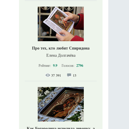
Про тех, кто любит Спиридона
Елена Долгачёва
Рейтинг:
9.9
Голосов:
2796
37 391
13
Как Богородица исцелила девочку, а