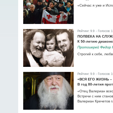
«Сейчас я уже и Исп
Рейтинг:
9.9
Голосов:
1
|
ПОЛВЕКА НА СЛУЖ
К 50-летию диакон
Протоиерей Федор 
Строгий к себе, любв
Рейтинг:
9.9
Голосов:
1
|
«ВСЯ ЕГО ЖИЗНЬ 
В год 80-летия про
«Отец Валериан всегд
Встречи с ним стано
Валериан Кречетов г