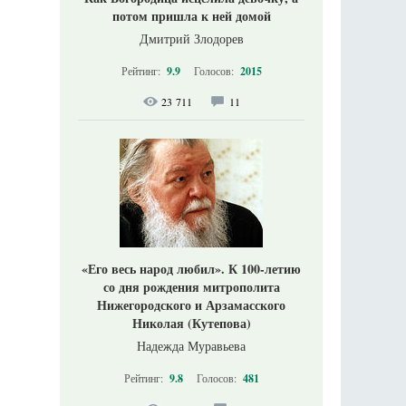
потом пришла к ней домой
Дмитрий Злодорев
Рейтинг:
9.9
Голосов:
2015
23 711
11
«Его весь народ любил». К 100-летию
со дня рождения митрополита
Нижегородского и Арзамасского
Николая (Кутепова)
Надежда Муравьева
Рейтинг:
9.8
Голосов:
481