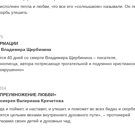
исполнен тепла и любви, что все его «солнышком» называли. Он 
корбь утешить.
75
ОРМАЦИИ
а Владимира Щербинина
тся 40 дней со смерти Владимира Щербинина – писателя,
онописца, автора потрясающе трогательной и подлинно христианск
сокрушенно»
014
– ПРЕУМНОЖЕНИЕ ЛЮБВИ»
тоиерея Валериана Кречетова
а и поймет, и наставит, и утешит, и поможет во всех бедах и скорбя
вятся целыми вехами внутреннего духовного пути», – протоиерей
лазами своих детей и духовных чад.