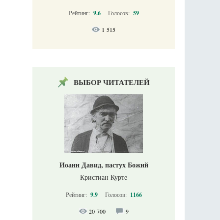
Рейтинг:
9.6
Голосов:
59
1 515
ВЫБОР ЧИТАТЕЛЕЙ
Иоанн Давид, пастух Божий
Кристиан Курте
Рейтинг:
9.9
Голосов:
1166
20 700
9