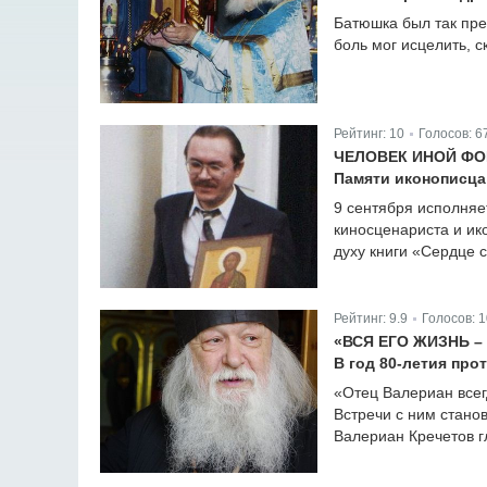
Батюшка был так пре
боль мог исцелить, с
Рейтинг:
10
Голосов:
6
|
ЧЕЛОВЕК ИНОЙ Ф
Памяти иконописц
9 сентября исполняе
киносценариста и ик
духу книги «Сердце 
Рейтинг:
9.9
Голосов:
1
|
«ВСЯ ЕГО ЖИЗНЬ 
В год 80-летия про
«Отец Валериан всегд
Встречи с ним стано
Валериан Кречетов г