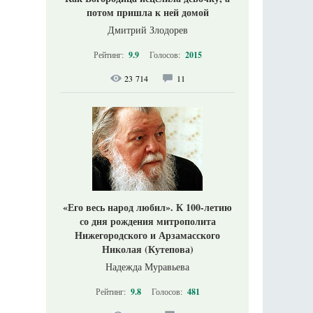
потом пришла к ней домой
Дмитрий Злодорев
Рейтинг:
9.9
Голосов:
2015
23 714
11
«Его весь народ любил». К 100-летию
со дня рождения митрополита
Нижегородского и Арзамасского
Николая (Кутепова)
Надежда Муравьева
Рейтинг:
9.8
Голосов:
481