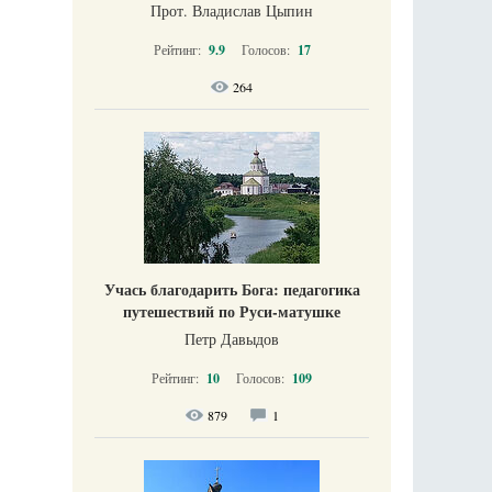
Прот. Владислав Цыпин
Рейтинг:
9.9
Голосов:
17
264
Учась благодарить Бога: педагогика
путешествий по Руси-матушке
Петр Давыдов
Рейтинг:
10
Голосов:
109
879
1