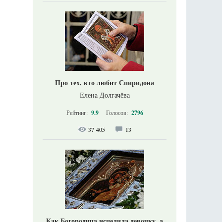
Про тех, кто любит Спиридона
Елена Долгачёва
Рейтинг:
9.9
Голосов:
2796
37 405
13
Как Богородица исцелила девочку, а