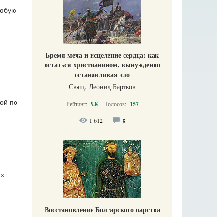
любую
Бремя меча и исцеление сердца: как
остаться христианином, вынужденно
останавливая зло
Свящ. Леонид Бартков
ой по
Рейтинг:
9.8
Голосов:
157
1 612
8
х.
Восстановление Болгарского царства