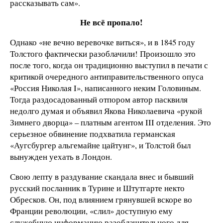
рассказывать сам».
Не всё пропало!
Однако «не вечно веревочке виться», и в 1845 году
Толстого фактически разоблачили! Произошло это
после того, когда он традиционно выступил в печати с
критикой очередного антиправительственного опуса
«Россия Николая I», написанного неким Головиным.
Тогда раздосадованный отпором автор пасквиля
недолго думая и объявил Якова Николаевича «рукой
Зимнего дворца» – платным агентом III отделения. Это
серьезное обвинение подхватила германская
«Аугсбургер альгемайне цайтунг», и Толстой был
вынужден уехать в Лондон.
Свою лепту в раздувание скандала внес и бывший
русский посланник в Турине и Штутгарте некто
Обресков. Он, под влиянием грянувшей вскоре во
Франции революции, «слил» доступную ему
служебную информацию разоблачительного для