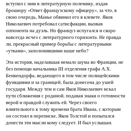
вступил с ним в литературную полемику, издав
брошюру «Ответ французскому офицеру», за что, в
свою очередь, Манье обвинил его в клевете. Яков
Николаевич потребовал сатисфакции, вызвав
оппонента на дуэль. Но француз испугался и скоро
навсегда исчез с литературного горизонта. Не правда
ли, прекрасный пример борьбы с литературными
«утками», заполонившими наше небо?
Эта история, наделавшая немало шума во Франции, не
без помощи начальника III отделения графа А.Х.
Бенкендорфа, ведающего в том числе полицейскими
функциями и за границей, была донесена до ушей
государя. Между тем и сам Яков Николаевич искал
пути сближения с родиной, подавая знаки о готовности
верой и правдой служить ей. Через своего
влиятельного к тому времени брата Ивана, с которым
он состоял в переписке, Яков Толстой и попытался
донести эти мысли кому следует. И был услышан.