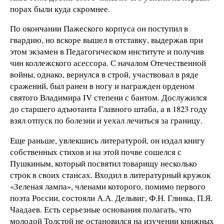
порах были куда скромнее.
По окончании Пажеского корпуса он поступил в
гвардию, но вскоре вышел в отставку, выдержав при
этом экзамен в Педагогическом институте и получив
чин коллежского асессора. С началом Отечественной
войны, однако, вернулся в строй, участвовал в ряде
сражений, был ранен в ногу и награжден орденом
святого Владимира IV степени с бантом. Дослужился
до старшего адъютанта Главного штаба, а в 1823 году
взял отпуск по болезни и уехал лечиться за границу.
Еще раньше, увлекшись литературой, он издал книгу
собственных стихов и на этой почве сошелся с
Пушкиным, который посвятил товарищу несколько
строк в своих стансах. Входил в литературный кружок
«Зеленая лампа», членами которого, помимо первого
поэта России, состояли А.А. Дельвиг, Ф.Н. Глинка, П.Я.
Чаадаев. Есть серьезные основания полагать, что
молодой Толстой не остановился на изучении книжных