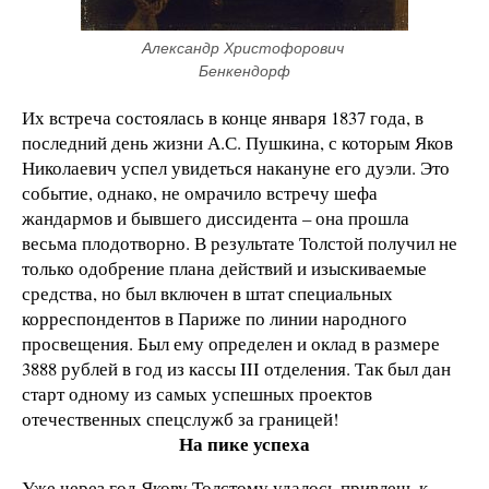
Александр Христофорович 
Бенкендорф
Их встреча состоялась в конце января 1837 года, в
последний день жизни А.С. Пушкина, с которым Яков
Николаевич успел увидеться накануне его дуэли. Это
событие, однако, не омрачило встречу шефа
жандармов и бывшего диссидента – она прошла
весьма плодотворно. В результате Толстой получил не
только одобрение плана действий и изыскиваемые
средства, но был включен в штат специальных
корреспондентов в Париже по линии народного
просвещения. Был ему определен и оклад в размере
3888 рублей в год из кассы III отделения. Так был дан
старт одному из самых успешных проектов
отечественных спецслужб за границей!
На пике успеха
Уже через год Якову Толстому удалось привлечь к