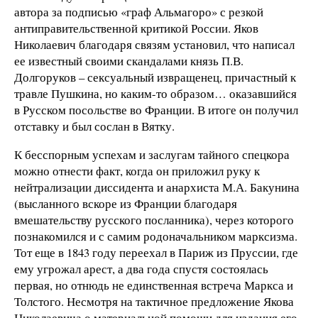
автора за подписью «граф Альмагоро» с резкой
антиправительственной критикой России. Яков
Николаевич благодаря связям установил, что написал
ее известный своими скандалами князь П.В.
Долгоруков – сексуальный извращенец, причастный к
травле Пушкина, но каким-то образом… оказавшийся
в Русском посольстве во Франции. В итоге он получил
отставку и был сослан в Вятку.
К бесспорным успехам и заслугам тайного спецкора
можно отнести факт, когда он приложил руку к
нейтрализации диссидента и анархиста М.А. Бакунина
(высланного вскоре из Франции благодаря
вмешательству русского посланника), через которого
познакомился и с самим родоначальником марксизма.
Тот еще в 1843 году переехал в Париж из Пруссии, где
ему угрожал арест, а два года спустя состоялась
первая, но отнюдь не единственная встреча Маркса и
Толстого. Несмотря на тактичное предложение Якова
Николаевича о материальной помощи для издания его