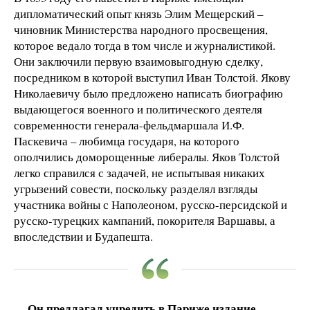
дипломатический опыт князь Элим Мещерский –
чиновник Министерства народного просвещения,
которое ведало тогда в том числе и журналистикой.
Они заключили первую взаимовыгодную сделку,
посредником в которой выступил Иван Толстой. Якову
Николаевичу было предложено написать биографию
выдающегося военного и политического деятеля
современности генерала-фельдмаршала И.Ф.
Паскевича – любимца государя, на которого
ополчились доморощенные либералы. Яков Толстой
легко справился с задачей, не испытывая никаких
угрызений совести, поскольку разделял взгляды
участника войны с Наполеоном, русско-персидской и
русско-турецких кампаний, покорителя Варшавы, а
впоследствии и Будапешта.
Он предлагал учредить в Париже издание,