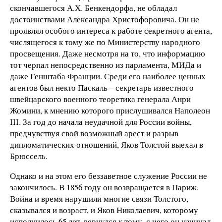
скончавшегося А.Х. Бенкендорфа, не обладал
достоинствами Александра Христофоровича. Он не
проявлял особого интереса к работе секретного агента,
числящегося к тому же по Министерству народного
просвещения. Даже несмотря на то, что информацию
тот черпал непосредственно из парламента, МИДа и
даже Генштаба Франции. Среди его наиболее ценных
агентов был некто Паскаль – секретарь известного
швейцарского военного теоретика генерала Анри
Жомини, к мнению которого прислушивался Наполеон
III. За год до начала неудачной для России войны,
предчувствуя свой возможный арест и разрыв
дипломатических отношений, Яков Толстой выехал в
Брюссель.
Однако и на этом его беззаветное служение России не
закончилось. В 1856 году он возвращается в Париж.
Война и время нарушили многие связи Толстого,
сказывался и возраст, и Яков Николаевич, которому
исполнилось 65 лет, вернулся к тому, с чего он начинал