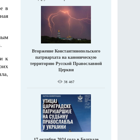
е в
ная
ным
.
Вторжение Константинопольского
патриархата на каноническую
и к
территорию Русской Православной
оих
Церкви
ла,
38 467
17 октября 2024 года в Белграде