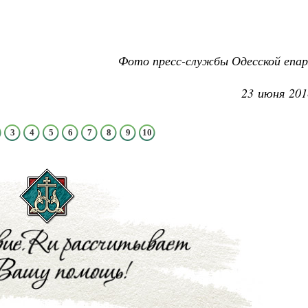
Фото пресс-службы Одесской епар
23 июня 201
3
4
5
6
7
8
9
10