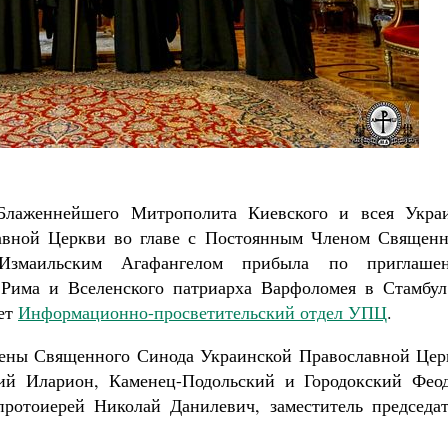
Великомученик Георгий Победоносец. Научись у
святого
Роман Котов
Чего ждет от нас Бог. 10 
Святитель Николай
Блаженнейшего Митрополита Киевского и всея Укра
авной Церкви во главе с Постоянным Членом Священн
Измаильским Агафангелом прибыла по приглаше
 Рима и Вселенского патриарха Варфоломея в Стамбул
ет
Информационно-просветительский отдел УПЦ
.
лены Священного Синода Украинской Православной Цер
й Иларион, Каменец-Подольский и Городокский Феод
ротоиерей Николай Данилевич, заместитель председат