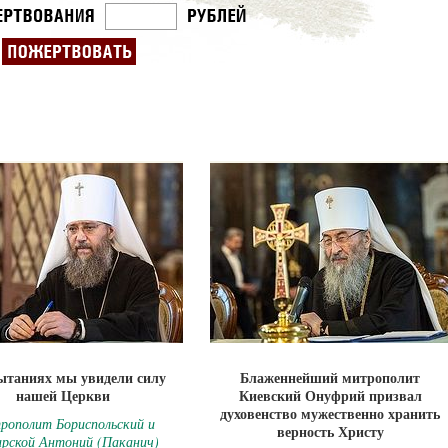
ытаниях мы увидели силу
Блаженнейший митрополит
нашей Церкви
Киевский Онуфрий призвал
духовенство мужественно хранить
ополит Бориспольский и
верность Христу
арской Антоний (Паканич)