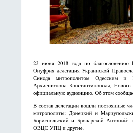
не будет
 де Грааф
Как найти своё место в жизни
Кирилл Мурышев
23 июня 2018 года по благословению 
Онуфрия делегация Украинской Правосл
Синода митрополитом Одесским и 
Архиепископа Константинополя, Нового
официальную аудиенцию. Об этом сообща
В состав делегации вошли постоянные ч
митрополиты: Донецкий и Мариупольски
Бориспольский и Броварской Антоний; п
ОВЦС УПЦ и другие.