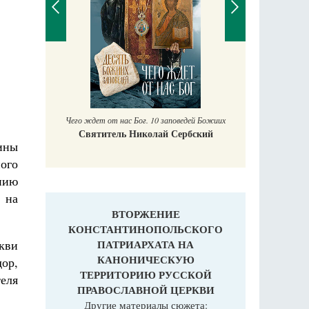
Православный мальчик
Екатерина Баканова
Печ
заповедей Божиих
 Сербский
ины
ого
нию
 на
ВТОРЖЕНИЕ
КОНСТАНТИНОПОЛЬСКОГО
ПАТРИАРХАТА НА
кви
КАНОНИЧЕСКУЮ
ор,
ТЕРРИТОРИЮ РУССКОЙ
еля
ПРАВОСЛАВНОЙ ЦЕРКВИ
Другие материалы сюжета: