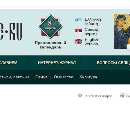
Ελληνική
έκδοση
Српска
верзиjа
English
Православный
version
календарь
СЛАВИЕМ
ИНТЕРНЕТ-ЖУРНАЛ
ВОПРОСЫ СВЯЩ
стыри, святыни
|
Семья
|
Общество
|
Культура
18 156 просмотров
Ра