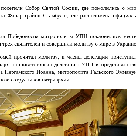
 посетили Собор Святой Софии, где помолились о мир
на Фанар (район Стамбула), где расположена официаль
ргия Победоносца митрополиты УПЦ поклонились мест
трёх святителей и совершили молитву о мире в Украине
омей прочитал молитву, и члены делегации приступил
иарх поприветствовал делегацию УПЦ и представил св
а Пергамского Иоанна, митрополита Гальского Эммануи
акже сотрудников патриархии.