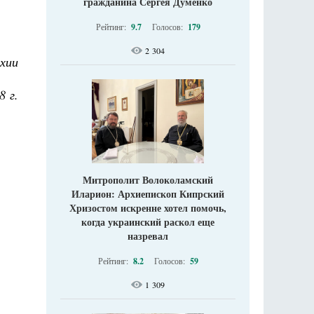
гражданина Сергея Думенко
Рейтинг:
9.7
Голосов:
179
2 304
хии
8 г.
Митрополит Волоколамский
Иларион: Архиепископ Кипрский
Хризостом искренне хотел помочь,
когда украинский раскол еще
назревал
Рейтинг:
8.2
Голосов:
59
1 309