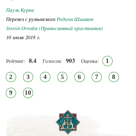
Пауль Курка
Перевел с румынского
Родион Шишков
Srestin Ortodox (Православный христианин)
10 июля 2018 г.
8.4
903
1
Рейтинг:
Голосов:
Оценка:
2
3
4
5
6
7
8
9
10