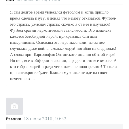
Я сам долгое время увлекался футболом и когда пришло
время сделать паузу, я понял что немогу отказаться. Футбол-
это страсть, ужасная страсть; сколько я от нее намучился!
Футбол сравни наркотической зависимости. Это издалека
кажется безобидной игрой, прикрываясь благими
намериниями. Основана эта игра масонами, из-за нее
случилась даже война, сколько людей погибло на стадионах!
А слова прп. Варсонофия Оптинского именно об этой игре!
Но нет, все в эйфории и агонии, в радости что все вместе. А
кто собрал людей и ради чего, даже не подозревают! То же и
при антихристе будет. Блажен муж иже не иде на совет
нечестивых ...
18 июля 2018, 10:52
Евгения