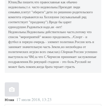
Юлия,Вы пишете,что православные как обычно
недовольны,т.е. часто недовольны.Приходят люди
семьями,плетут "обереги";дети по решению родительского
комитета отрываются на Хеллоуине (музыкальный ряд
соответствует "празднику").Вроде бы царит
единодушие.Радоваться надо,ан -нет!
Недовольны.Недовольны действительно часто,потому что
список "мероприятий" можно продолжить.../Спорт - и
футбол в первую очередь - элемент политики.Россия хоть и
занимает значительную часть Земли,но несвободна от
политических игр(во всех смыслах).Сборная России успешно
выступила на ЧМ,за что С.Черчесов принимает заслуженные
поздравления.Но ревущий стадион - это боль.Русский не
может быть покоен,когда брата терзает страсть
17 июля 2018, 13:23
Юлия