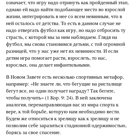
означает, что игру надо отринуть как пройденный этап,
однако ей надо найти подобающее место во взрослой
жизни, интегрировать в нее со всем невинным, что в
ней осталось от детства. То есть в данном случае не
надо отвергать футбол как игру, но надо отбросить ту
страсть, с которой мы за ним наблюдаем. Глядя на
футбол, мы снова становимся детьми, с той огромной
разницей, что у нас уже нет их невинности. И если
детям игра помогает расти, взрослеть, то нас,
взрослых, она делает инфантильными.
В Новом Завете есть несколько спортивных метафор,
например: «Не знаете ли, что бегущие на ристалище
бегут все, но один получает награду? Так бегите,
чтобы получить» (1 Кор. 9: 24). В ней заключена
аналогия, перенаправляющая нас из мира спорта к
вере, к той борьбе, которую нам необходимо вести.
Будем же относиться к зрелищу как к зрелищу и не
позволим себе заразиться стадионной одержимостью,
борясь за свое спасение.