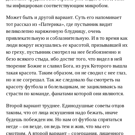
ты инфицирован соответствующим микробом.
Может быть и другой вариант. Суть его напоминает
тот рассказ из «Патерика», где пустынник видит
великолепно наряженную блудницу, очень
привлекательную и соблазнительную. И в то время как
люди вокруг искушались ее красотой, призывавшей их
ко греху, пустынник смотрел на нее безбоязненно и
безо всякого стыда, ибо достиг того, что видел в ней
творение Божие и славил Бога, из рук Которого вышла
такая красота. Таким образом, он не сводил с нее глаз,
но и не согрешал. Так же следовало бы смотреть на
красоту футбола и болельщикам, не зацикливаясь на
страсти по команде, фанатами которой они являются.
Второй вариант труднее. Единодушные советы отцов
таковы, что от лица искушения надо бежать, иначе
будешь побежден им. Но нам от футбола спрятаться
негде – он везде, он ведь тем и жив, что мы его
смотрим. А второй вариант – созерцания, лишенного