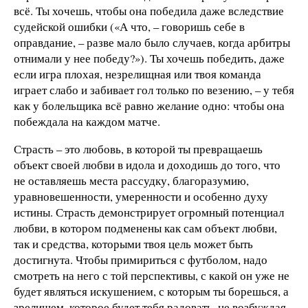
всё. Ты хочешь, чтобы она победила даже вследствие
судейской ошибки («А что, – говоришь себе в
оправдание, – разве мало было случаев, когда арбитры
отнимали у нее победу?»). Ты хочешь победить, даже
если игра плохая, незрелищная или твоя команда
играет слабо и забивает гол только по везению, – у тебя
как у болельщика всё равно желание одно: чтобы она
побеждала на каждом матче.
Страсть – это любовь, в которой ты превращаешь
объект своей любви в идола и доходишь до того, что
не оставляешь места рассудку, благоразумию,
уравновешенности, умеренности и особенно духу
истины. Страсть демонстрирует огромный потенциал
любви, в котором подменены как сам объект любви,
так и средства, которыми твоя цель может быть
достигнута. Чтобы примириться с футболом, надо
смотреть на него с той перспективы, с какой он уже не
будет являться искушением, с которым ты борешься, а
зрелищем, которое будет тебя радовать, не возбуждая