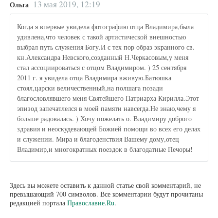
13 мая 2019, 12:19
Ольга
Когда я впервые увидела фотографию отца Владимира,была
удивлена,что человек с такой артистической внешностью
выбрал путь служения Богу.И с тех пор образ экранного св.
кн.Александра Невского,созданный Н.Черкасовым,у меня
стал ассоциироваться с отцом Владимиром. ) 25 сентября
2011 г. я увидела отца Владимира вживую.Батюшка
стоял,царски величественный,на полшага позади
благословлявшего меня Святейшего Патриарха Кирилла.Этот
эпизод запечатлелся в моей памяти навсегда.Не знаю,чему я
больше радовалась. ) Хочу пожелать о. Владимиру доброго
здравия и неоскудевающей Божией помощи во всех его делах
и служении. Мира и благоденствия Вашему дому,отец
Владимир,и многократных поездок в благодатные Печоры!
Здесь вы можете оставить к данной статье свой комментарий, не
превышающий 700 символов. Все комментарии будут прочитаны
редакцией портала
Православие.Ru
.