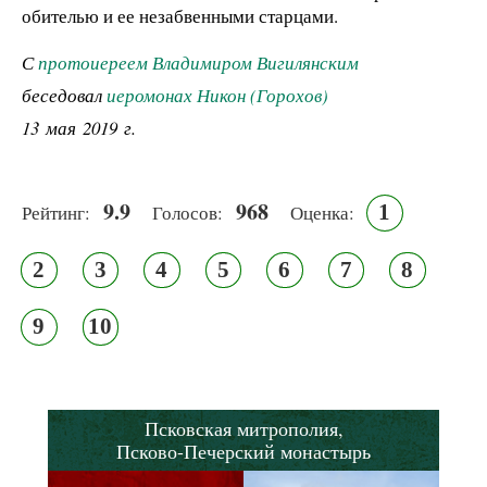
обителью и ее незабвенными старцами.
С
протоиереем Владимиром Вигилянским
беседовал
иеромонах Никон (Горохов)
13 мая 2019 г.
9.9
968
1
Рейтинг:
Голосов:
Оценка:
2
3
4
5
6
7
8
9
10
Псковская митрополия,
Псково-Печерский монастырь