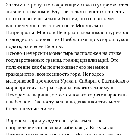
За этим нетронутым сокровищем сюда и устремляются
тысячи паломников. Едут не только с востока, то есть
почти со всей остальной России, но и со всех мест
канонической ответственности Московского
Патриархата. Много в Печорах паломников и туристов
с западной стороны – из Прибалтики, до которой рукой
подать, да и всей Европы.
Псково-Печерский монастырь расположен на стыке
государственных границ, границ цивилизаций. Это
положение как бы подчеркивает его неземное
гражданство, вознесенность гор
е
. Нет здесь
материковой прочности Урала и Сибири, с Балтийского
моря приходят ветры Европы, так что земному в
Печорах не веришь, остается только корнями врастать
в небесное. Так поступали и подвижники этих мест
более полутысячи лет.
Впрочем, корни уходят и в глубь земли – но
направление это не люди выбирали, а Бог указал.
Потому что пещеры местные – «Богом зданные», то