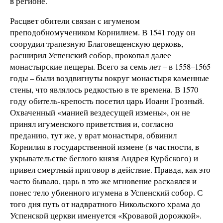
в регионе.
Расцвет обители связан с игуменом
преподобномучеником Корнилием. В 1541 году он
соорудил трапезную Благовещенскую церковь,
расширил Успенский собор, прокопал далее
монастырские пещеры. Всего за семь лет – в 1558–1565
годы – были воздвигнуты вокруг монастыря каменные
стены, что являлось редкостью в те времена. В 1570
году обитель-крепость посетил царь Иоанн Грозный.
Охваченный «манией вездесущей измены», он не
принял игуменского приветствия и, согласно
преданию, тут же, у врат монастыря, обвинил
Корнилия в государственной измене (в частности, в
укрывательстве беглого князя Андрея Курбского) и
привел смертный приговор в действие. Правда, как это
часто бывало, царь в это же мгновение раскаялся и
понес тело убиенного игумена в Успенский собор. С
того дня путь от надвратного Никольского храма до
Успенской церкви именуется «Кровавой дорожкой».