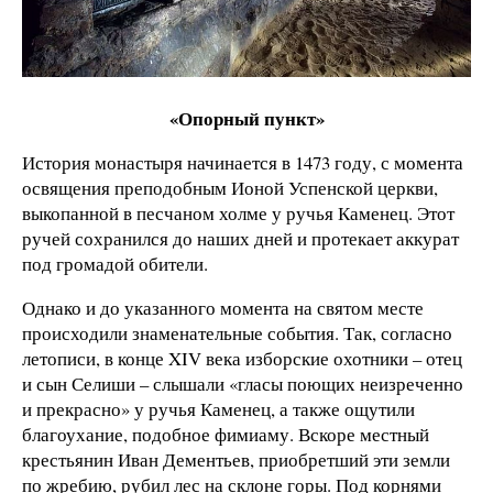
«Опорный пункт»
История монастыря начинается в 1473 году, с момента
освящения преподобным Ионой Успенской церкви,
выкопанной в песчаном холме у ручья Каменец. Этот
ручей сохранился до наших дней и протекает аккурат
под громадой обители.
Однако и до указанного момента на святом месте
происходили знаменательные события. Так, согласно
летописи, в конце XIV века изборские охотники – отец
и сын Селиши – слышали «гласы поющих неизреченно
и прекрасно» у ручья Каменец, а также ощутили
благоухание, подобное фимиаму. Вскоре местный
крестьянин Иван Дементьев, приобретший эти земли
по жребию, рубил лес на склоне горы. Под корнями