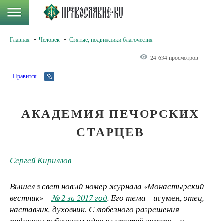
Главная
Человек
Святые, подвижники благочестия
24 634 просмотров
Нравится
АКАДЕМИЯ ПЕЧОРСКИХ
СТАРЦЕВ
Сергей Кириллов
Вышел в свет новый номер журнала «Монастырский
вестник» –
№ 2 за 2017 год
. Его тема –
и
гумен,
отец,
наставник, духовник. С любезного разрешения
редакции публикуем одну из статей номера – о