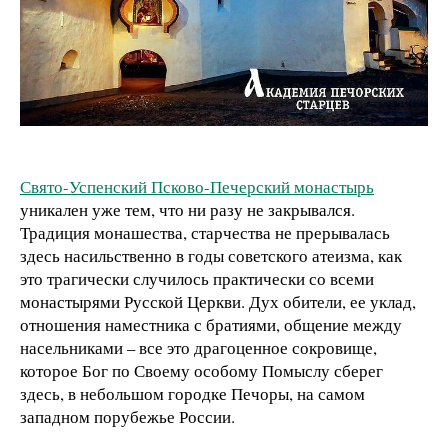
Свято-Успенский Псково-Печерский монастырь
уникален уже тем, что ни разу не закрывался.
Традиция монашества, старчества не прерывалась
здесь насильственно в годы советского атеизма, как
это трагически случилось практически со всеми
монастырями Русской Церкви. Дух обители, ее уклад,
отношения наместника с братиями, общение между
насельниками – все это драгоценное сокровище,
которое Бог по Своему особому Помыслу сберег
здесь, в небольшом городке Печоры, на самом
западном порубежье России.