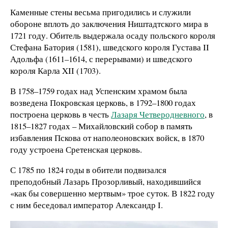
Каменные стены весьма пригодились и служили
обороне вплоть до заключения Ништадтского мира в
1721 году. Обитель выдержала осаду польского короля
Стефана Батория (1581), шведского короля Густава II
Адольфа (1611–1614, с перерывами) и шведского
короля Карла XII (1703).
В 1758–1759 годах над Успенским храмом была
возведена Покровская церковь, в 1792–1800 годах
построена церковь в честь
Лазаря Четверодневного
, в
1815–1827 годах – Михайловский собор в память
избавления Пскова от наполеоновских войск, в 1870
году устроена Сретенская церковь.
С 1785 по 1824 годы в обители подвизался
преподобный Лазарь Прозорливый, находившийся
«как бы совершенно мертвым» трое суток. В 1822 году
с ним беседовал император Александр I.