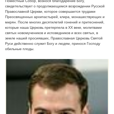
Поместный Собор, вознося благодарение Богу,
свидетельствует о продолжающемся возрождении Русской
Православной Церкви, которое совершается трудами
Преосвященных архипастырей, клира, монашествующих и
мирян. После многих десятилетий гонений и притеснений,
которые наша Церковь претерпела в ХХ веке, молитвами
святых новомучеников и исповедников и всех святых, в
земле нашей просиявших, Православная Церковь Святой
Руси действенно служит Богу и людям, принося Господу
обильные плоды.