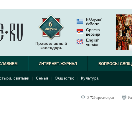
Ελληνική
έκδοση
Српска
верзиjа
English
Православный
version
календарь
СЛАВИЕМ
ИНТЕРНЕТ-ЖУРНАЛ
ВОПРОСЫ СВЯЩ
стыри, святыни
|
Семья
|
Общество
|
Культура
3 729 просмотров
Ра