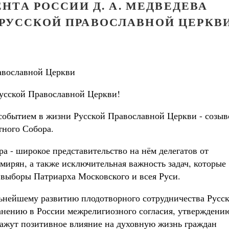
НТА РОССИИ Д. А. МЕДВЕДЕВА
РУССКОЙ ПРАВОСЛАВНОЙ ЦЕРКВ
авославной Церкви
усской Православной Церкви!
 событием в жизни Русской Православной Церкви - созы
тного Собора.
 - широкое представительство на нём делегатов от
ирян, а также исключительная важность задач, которые
то выборы Патриарха Московского и всея Руси.
льнейшему развитию плодотворного сотрудничества Русс
анению в России межрелигиозного согласия, утверждени
кажут позитивное влияние на духовную жизнь граждан