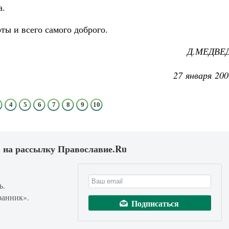
а.
ы и всего самого доброго.
Д.МЕДВЕ
27 января 200
4
5
6
7
8
9
10
 на рассылку Православие.Ru
ь.
ранник».