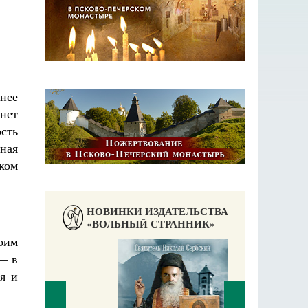
бнее
нет
ость
бная
ком
НОВИНКИ ИЗДАТЕЛЬСТВА
«ВОЛЬНЫЙ СТРАННИК»
оим
 — в
я и