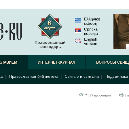
Ελληνική
έκδοση
Српска
верзиjа
English
Православный
version
календарь
СЛАВИЕМ
ИНТЕРНЕТ-ЖУРНАЛ
ВОПРОСЫ СВЯЩ
ка
|
Православная библиотека
|
Святые и святыни
|
Подвижники 
7 187 просмотров
Ра