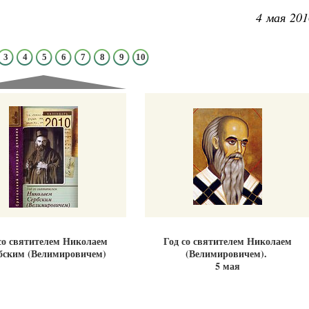
4 мая 201
3
4
5
6
7
8
9
10
Великомученик Георгий Победоносец. Н
святого
Роман Котов
Как найти своё место в жизни
Кирилл Мурышев
со святителем Николаем
Год со святителем Николаем
бским (Велимировичем)
(Велимировичем).
5 мая