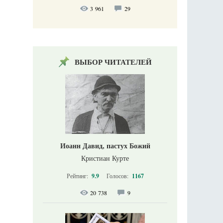
3 961
29
ВЫБОР ЧИТАТЕЛЕЙ
Иоанн Давид, пастух Божий
Кристиан Курте
Рейтинг:
9.9
Голосов:
1167
20 738
9