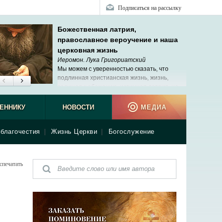
Подписаться на рассылку
Божественная латрия,
православное вероучение и наша
церковная жизнь
Иеромон. Лука Григориатский
Мы можем с уверенностью сказать, что
подлинная христианская жизнь, жизнь,
ведущая к обожению, истинная латрия, не
исчезли в наше время.
ЕННИКУ
НОВОСТИ
МЕДИА
благочестия
|
Жизнь Церкви
|
Богослужение
спечатать