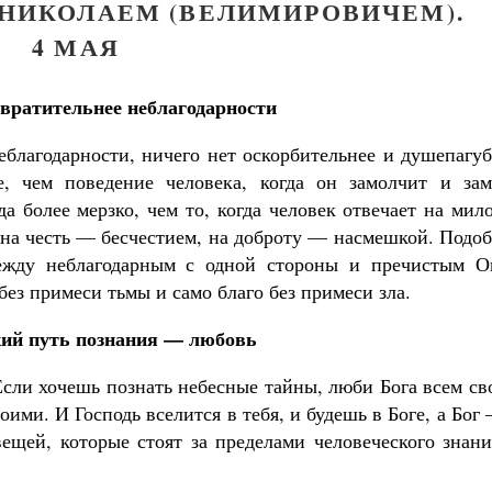
 НИКОЛАЕМ (ВЕЛИМИРОВИЧЕМ).
4 МАЯ
твратительнее неблагодарности
еблагодарности, ничего нет оскорбительнее и душепагу
е, чем поведение человека, когда он замолчит и зам
а более мерзко, чем то, когда человек отвечает на мил
 на честь — бесчестием, на доброту — насмешкой. Подо
между неблагодарным с одной стороны и пречистым О
без примеси тьмы и само благо без примеси зла.
ий путь познания — любовь
сли хочешь познать небесные тайны, люби Бога всем св
ими. И Господь вселится в тебя, и будешь в Боге, а Бог
ещей, которые стоят за пределами человеческого знани