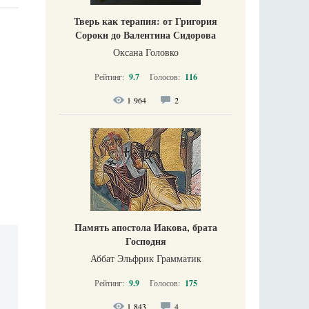
Тверь как терапия: от Григория
Сороки до Валентина Сидорова
Оксана Головко
Рейтинг:
9.7
Голосов:
116
1 964
2
Память апостола Иакова, брата
Господня
Аббат Эльфрик Грамматик
Рейтинг:
9.9
Голосов:
175
1 843
4