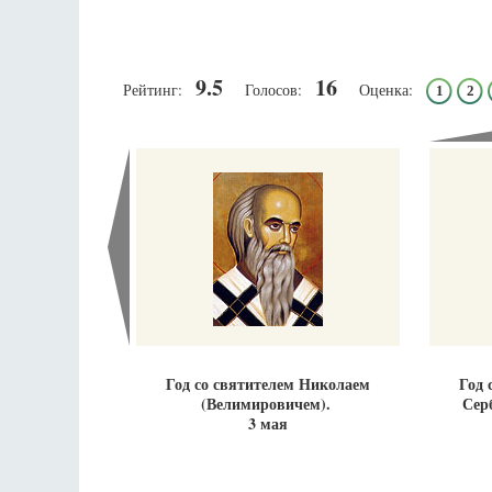
9.5
16
Рейтинг:
Голосов:
Оценка:
1
2
Разлуки не будет
Фредерика де Грааф
Год со святителем Николаем
Год 
(Велимировичем).
Сер
3 мая