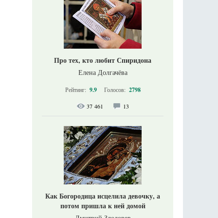
Про тех, кто любит Спиридона
Елена Долгачёва
Рейтинг:
9.9
Голосов:
2798
37 461
13
Как Богородица исцелила девочку, а
потом пришла к ней домой
Дмитрий Злодорев