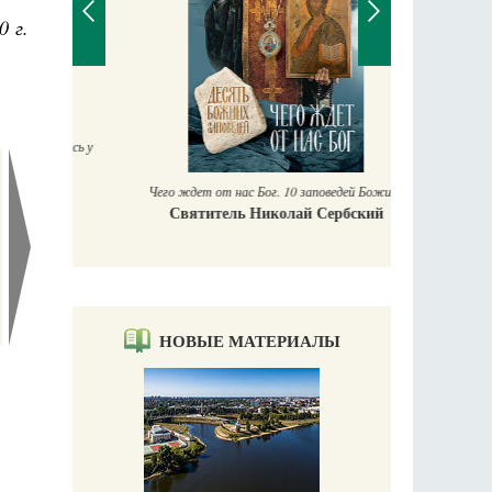
0 г.
П
Е
аучись у
Чего ждет от нас Бог. 10 заповедей Божиих
Святитель Николай Сербский
НОВЫЕ МАТЕРИАЛЫ