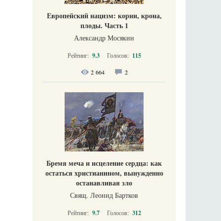
Европейский нацизм: корни, крона,
плоды. Часть 1
Александр Мосякин
Рейтинг:
9.3
Голосов:
115
2 664
2
Бремя меча и исцеление сердца: как
остаться христианином, вынужденно
останавливая зло
Свящ. Леонид Бартков
Рейтинг:
9.7
Голосов:
312