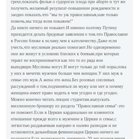
грехе,показать фильм о судорогах плода при аборте и тут же
получить желаемый результат-повышение рождаемости и
заодно показать,что "мы то уж православныя,нам только
помочь,мы тогда всем покажем!"
Да никто ничего не покажет.И именно поэтому Путину
приходится делать бредовые заявления о том,что Православие
в России ближе к исламу,чем к католичеству.Даже если
учесть,что муслимам реально помогают.Но одновременно
они же живут в условиях близких к боевым,при которых
теракт не воспринимается как что то из ряда вон
выходящее.Муслимы могут.И могут только до той поры,пока
у них в мечетях мужчин больше чем женщин.У них муж в
семье-это муж.А жена-это жена.Без розовых сопливых
рассуждений о том,подчиняться ли мужу или нет и почему
женщина имеет право ходить в чем угодно и где угодно.
Можно конечно читать лекции студентам,выпускать
миллионную брошюру из раздела "Православная семья"-это
не поможет.Если в Церкви кардинально не изменится
отношение прежде всего к мужчине в Церкви и семье,с
легкостью раздаваемым направо и налево разводам и не
остановится дальнейшая феминизация Церкви-ничего не
получится.Есть возможность проверить-20 лет возрождения