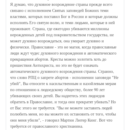
Я думаю, что духовное возрождение страны прежде всего
связано с исполнением Святых заповедей Божиих теми
властями, которых поставил Бог в России и которые должны
исполнять Его святую волю, и теми людьми, которые в ней
проживают. Страна, где ежегодно убиваются миллионы
нерожденных детей под покровительством государства, не
может духовно возрождаться, она умирает духовно и
физически. Православие - это не магия, когда православные
люди ждут чудес духовного возрождения и автоматического
прекращения абортов. Кресты можно золотить хоть до
пришествия Антихриста, но это не будет означать
автоматического духовного возрождения страны. Странно,
что слово РПЦ о запрете абортов - исполнении заповеди "Не
убий", Вы относите к насильственным и назойлевым мерам
по отношению к людоедскому обществу, более 90 лет
убивающих своих детей. Вы надеетесь этих людоедов
обратить в Православие, и тогда они прекратят убивать? Но
от Вас этого не требуется. "Вы не можете заставить людей
полюбить меня, но вы можете их остановить от того, чтобы
они меня убили", - говорил Мартин Лютер Кинг. Вот что
требуется от православного христианина.