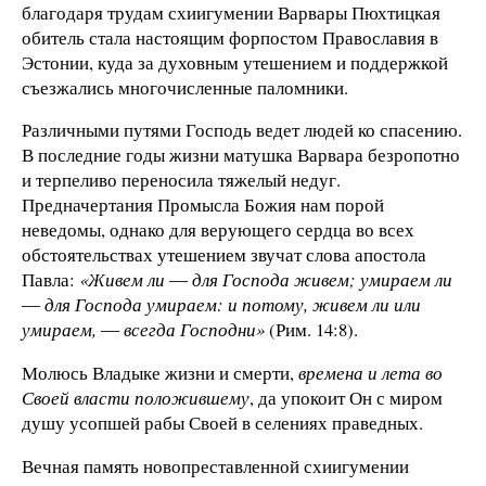
благодаря трудам схиигумении Варвары Пюхтицкая
обитель стала настоящим форпостом Православия в
Эстонии, куда за духовным утешением и поддержкой
съезжались многочисленные паломники.
Различными путями Господь ведет людей ко спасению.
В последние годы жизни матушка Варвара безропотно
и терпеливо переносила тяжелый недуг.
Предначертания Промысла Божия нам порой
неведомы, однако для верующего сердца во всех
обстоятельствах утешением звучат слова апостола
Павла:
«Живем ли ― для Господа живем; умираем ли
― для Господа умираем: и потому, живем ли или
умираем, ― всегда Господни»
(Рим. 14:8).
Молюсь Владыке жизни и смерти,
времена и лета во
Своей власти положившему
, да упокоит Он с миром
душу усопшей рабы Своей в селениях праведных.
Вечная память новопреставленной схиигумении