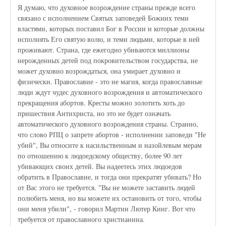
Я думаю, что духовное возрождение страны прежде всего
связано с исполнением Святых заповедей Божиих теми
властями, которых поставил Бог в России и которые должны
исполнять Его святую волю, и теми людьми, которые в ней
проживают. Страна, где ежегодно убиваются миллионы
нерожденных детей под покровительством государства, не
может духовно возрождаться, она умирает духовно и
физически. Православие - это не магия, когда православные
люди ждут чудес духовного возрождения и автоматического
прекращения абортов. Кресты можно золотить хоть до
пришествия Антихриста, но это не будет означать
автоматического духовного возрождения страны. Странно,
что слово РПЦ о запрете абортов - исполнении заповеди "Не
убий", Вы относите к насильственным и назойлевым мерам
по отношению к людоедскому обществу, более 90 лет
убивающих своих детей. Вы надеетесь этих людоедов
обратить в Православие, и тогда они прекратят убивать? Но
от Вас этого не требуется. "Вы не можете заставить людей
полюбить меня, но вы можете их остановить от того, чтобы
они меня убили", - говорил Мартин Лютер Кинг. Вот что
требуется от православного христианина.