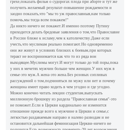
грехе,показать фильм о судорогах плода при аборте и тут же
получить желаемый результат-повышение рождаемости и
заодно показать,что "мы то уж православныя,нам только
помочь,мы тогда всем покажем!"
Да никто ничего не покажет.И именно поэтому Путину
приходится делать бредовые заявления о том,что Православие
в России ближе к исламу,чем к католичеству.Даже если
учесть,что муслимам реально помогают.Но одновременно
они же живут в условиях близких к боевым,при которых
теракт не воспринимается как что то из ряда вон
выходящее.Муслимы могут.И могут только до той поры,пока
у них в мечетях мужчин больше чем женщин.У них муж в
семье-это муж.А жена-это жена.Без розовых сопливых
рассуждений о том,подчиняться ли мужу или нет и почему
женщина имеет право ходить в чем угодно и где угодно.
Можно конечно читать лекции студентам,выпускать
миллионную брошюру из раздела "Православная семья"-это
не поможет.Если в Церкви кардинально не изменится
отношение прежде всего к мужчине в Церкви и семье,с
легкостью раздаваемым направо и налево разводам и не
остановится дальнейшая феминизация Церкви-ничего не
получится.Есть возможность проверить-20 лет возрождения