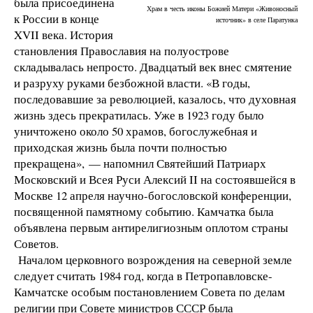
была присоединена
Храм в честь иконы Божией Матери «Живоносный
к России в конце
источник» в селе Паратунка
XVII века. История
становления Православия на полуострове
складывалась непросто. Двадцатый век внес смятение
и разруху руками безбожной власти. «В годы,
последовавшие за революцией, казалось, что духовная
жизнь здесь прекратилась. Уже в 1923 году было
уничтожено около 50 храмов, богослужебная и
приходская жизнь была почти полностью
прекращена», — напомнил Святейший Патриарх
Московский и Всея Руси Алексий II на состоявшейся в
Москве 12 апреля научно-богословской конференции,
посвященной памятному событию. Камчатка была
объявлена первым антирелигиозным оплотом страны
Советов.
Началом церковного возрождения на северной земле
следует считать 1984 год, когда в Петропавловске-
Камчатске особым постановлением Совета по делам
религии при Совете министров СССР была