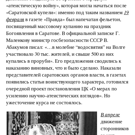
«атеистическую войну», которая могла начаться после
«Саратовской купели»: именно под таким названием
19
февраля
в газете «Правда» был напечатан фельетон,
посвященный массовому купанию на праздник
Богоявления в Саратове. В официальной записке Г.
Маленкову министр госбезопасности СССР В.
Абакумов писал: «…в молебне “водосвятия” на Волге
участвовало 30 тыс. жителей, и свыше 500 из них
купались в проруби». Его предложения сводились к
наказанию виновных, что и было сделано. Наказали
представителей саратовских органов власти, в газетах
появились статьи воинствующего характера, готовился
очередной проект постановления ЦК «О мерах по
усилению научно-атеистических взглядов». Но
ужесточение курса не состоялось.
В апреле
движение
сторонников