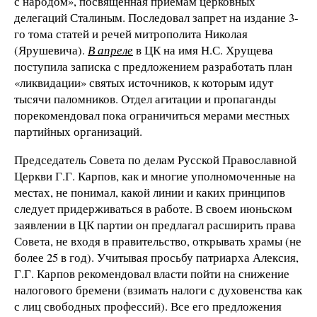
с народом», посвященная приемам церковных
делегаций Сталиным. Последовал запрет на издание 3-
го тома статей и речей митрополита Николая
(Ярушевича).
В апреле
в ЦК на имя Н.С. Хрущева
поступила записка с предложением разработать план
«ликвидации» святых источников, к которым идут
тысячи паломников. Отдел агитации и пропаганды
порекомендовал пока ограничиться мерами местных
партийных организаций.
Председатель Совета по делам Русской Православной
Церкви Г.Г. Карпов, как и многие уполномоченные на
местах, не понимал, какой линии и каких принципов
следует придерживаться в работе. В своем июньском
заявлении в ЦК партии он предлагал расширить права
Совета, не входя в правительство, открывать храмы (не
более 25 в год). Учитывая просьбу патриарха Алексия,
Г.Г. Карпов рекомендовал власти пойти на снижение
налогового бремени (взимать налоги с духовенства как
с лиц свободных профессий). Все его предложения