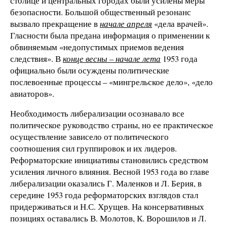
столице и центральных городах были усилены меры
безопасности. Большой общественный резонанс
вызвало прекращение в
начале апреля
«дела врачей».
Гласности была предана информация о применении к
обвиняемым «недопустимых приемов ведения
следствия». В
конце весны – начале лета
1953 года
официально были осуждены политические
послевоенные процессы – «мингрельское дело», «дело
авиаторов».
Необходимость либерализации осознавало все
политическое руководство страны, но ее практическое
осуществление зависело от политического
соотношения сил группировок и их лидеров.
Реформаторские инициативы становились средством
усиления личного влияния. Весной 1953 года во главе
либерализации оказались Г. Маленков и Л. Берия, в
середине 1953 года реформаторских взглядов стал
придерживаться и Н.С. Хрущев. На консервативных
позициях оставались В. Молотов, К. Ворошилов и Л.