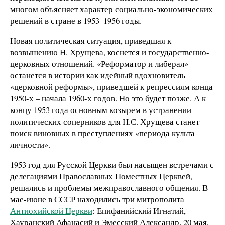
многом объясняет характер социально-экономических
решений в стране в 1953–1956 годы.
Новая политическая ситуация, приведшая к
возвышению Н. Хрущева, коснется и государственно-
церковных отношений. «Реформатор и либерал»
останется в истории как идейный вдохновитель
«церковной реформы», приведшей к репрессиям конца
1950-х – начала 1960-х годов. Но это будет позже. А к
концу 1953 года основным козырем в устранении
политических соперников для Н.С. Хрущева станет
поиск виновных в преступлениях «периода культа
личности».
1953 год для Русской Церкви был насыщен встречами с
делегациями Православных Поместных Церквей,
решались и проблемы межправославного общения. В
мае-июне в СССР находились три митрополита
Антиохийской Церкви
: Епифанийский Игнатий,
Хауранский Афанасий и Эмесский Александр. 20 мая,