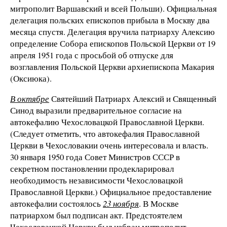
митрополит Варшавский и всей Польши). Официальная
делегация польских епископов прибыла в Москву два
месяца спустя. Делегация вручила патриарху Алексию
определение Собора епископов Польской Церкви от 19
апреля 1951 года с просьбой об отпуске для
возглавления Польской Церкви архиепископа Макария
(Оксиюка).
В октябре
Святейший Патриарх Алексий и Священный
Синод выразили предварительное согласие на
автокефалию Чехословацкой Православной Церкви.
(Следует отметить, что автокефалия Православной
Церкви в Чехословакии очень интересовала и власть.
30 января 1950 года Совет Министров СССР в
секретном постановлении продекларировал
необходимость независимости Чехословацкой
Православной Церкви.) Официальное предоставление
автокефалии состоялось
23 ноября
. В Москве
патриархом был подписан акт. Предстоятелем
Чехословацкой Церкви был избран митрополит