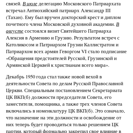
связей.
В июле
делегацию Московского Патриархата
встречал Антиохийский патриарх Александр III
(Тахан). Ему был вручен докторский крест и диплом
почетного члена Московской духовной академии.
В
августе
состоялся визит Святейшего Патриарха
Алексия в Армению и Грузию. Результатом встреч с
Католикосом и Патриархом Грузии Каллистратом и
Патриархом всех армян Геворгом VI стало подписание
«Обращения предстоятелей Русской, Грузинской и
Армянской Церквей к христианам всего мира».
Декабрь 1950 года стал также новой вехой в
деятельности Совета по делам Русской Православной
Церкви. Специальным постановлением Секретариата
ЦК ВКП(б) должности председателя Совета, его
заместителя, помощника, а также трех членов Совета
включались в номенклатуру ЦК ВКП(б). Это означало,
что назначение на эти должности и освобождение от
них теперь будет проводиться только решением ЦК
партии, который формально закрепил свое влияние в