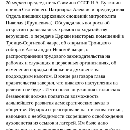
26 марта
председатель Совмина СССР Н.А. Булганин
принял Святейшего Патриарха Алексия и председателя
Отдела внешних церковных сношений митрополита
Николая (Ярушевича). Обсуждались вопросы об
открытии православных храмов по ходатайству
верующих, о передаче Церкви некоторых помещений в
Троице-Сергиевой лавре, об открытии Троицкого
собора в Александро-Невской лавре, о
распространении трудового законодательства на
рабочих и служащих в церковных организациях, об
изменении порядка обложения духовенства
подоходным налогом. В конце разговора глава
правительства заверил, что никакого наступления на
религию не будет. И что после осуждения сталинских
беззаконий должна появиться возможность
дальнейшего развития демократических начал в
обществе. Иерархи отреагировали на эти слова тотчас,
напомнив о необходимости скорейшего освобождения
духовенства из ссылок и лагерей. Им было дано
обещание, что невиновные священники скоро выйдут