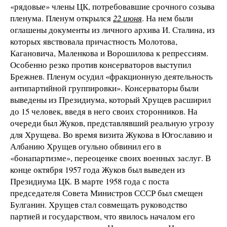
«рядовые» члены ЦК, потребовавшие срочного созыва
пленума. Пленум открылся
22 июня
. На нем были
оглашены документы из личного архива И. Сталина, из
которых явствовала причастность Молотова,
Кагановича, Маленкова и Ворошилова к репрессиям.
Особенно резко против консерваторов выступил
Брежнев. Пленум осудил «фракционную деятельность
антипартийной группировки». Консерваторы были
выведены из Президиума, который Хрущев расширил
до 15 человек, введя в него своих сторонников. На
очереди был Жуков, представлявший реальную угрозу
для Хрущева. Во время визита Жукова в Югославию и
Албанию Хрущев огульно обвинил его в
«бонапартизме», переоценке своих военных заслуг. В
конце октября 1957 года Жуков был выведен из
Президиума ЦК. В марте 1958 года с поста
председателя Совета Министров СССР был смещен
Булганин. Хрущев стал совмещать руководство
партией и государством, что явилось началом его