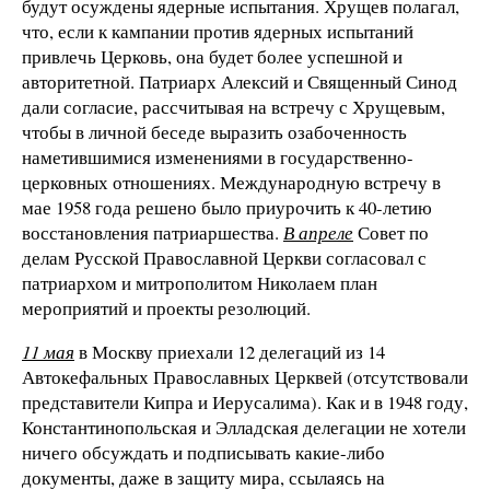
будут осуждены ядерные испытания. Хрущев полагал,
что, если к кампании против ядерных испытаний
привлечь Церковь, она будет более успешной и
авторитетной. Патриарх Алексий и Священный Синод
дали согласие, рассчитывая на встречу с Хрущевым,
чтобы в личной беседе выразить озабоченность
наметившимися изменениями в государственно-
церковных отношениях. Международную встречу в
мае 1958 года решено было приурочить к 40-летию
восстановления патриаршества.
В апреле
Совет по
делам Русской Православной Церкви согласовал с
патриархом и митрополитом Николаем план
мероприятий и проекты резолюций.
11 мая
в Москву приехали 12 делегаций из 14
Автокефальных Православных Церквей (отсутствовали
представители Кипра и Иерусалима). Как и в 1948 году,
Константинопольская и Элладская делегации не хотели
ничего обсуждать и подписывать какие-либо
документы, даже в защиту мира, ссылаясь на