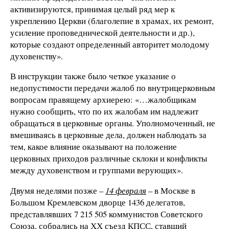
активизируются, принимая целый ряд мер к
укреплению Церкви (благолепие в храмах, их ремонт,
усиление проповеднической деятельности и др.),
которые создают определенный авторитет молодому
духовенству».
В инструкции также было четкое указание о
недопустимости передачи жалоб по внутрицерковным
вопросам правящему архиерею: «…жалобщикам
нужно сообщить, что по их жалобам им надлежит
обращаться в церковные органы. Уполномоченный, не
вмешиваясь в церковные дела, должен наблюдать за
тем, какое влияние оказывают на положение
церковных приходов различные склоки и конфликты
между духовенством и группами верующих».
Двумя неделями позже –
14 февраля
– в Москве в
Большом Кремлевском дворце 1436 делегатов,
представлявших 7 215 505 коммунистов Советского
Союза, собрались на ХХ съезд КПСС, ставший