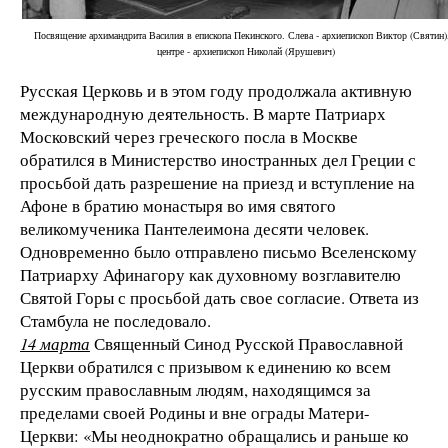
Посвящение архимандрита Василия в епископа Пекинского. Слева - архиепископ Виктор (Святин)
центре - архиепископ Николай (Ярушевич)
Русская Церковь и в этом году продолжала активную
международную деятельность. В марте Патриарх
Московский через греческого посла в Москве
обратился в Министерство иностранных дел Греции с
просьбой дать разрешение на приезд и вступление на
Афоне в братию монастыря во имя святого
великомученика Пантелеимона десяти человек.
Одновременно было отправлено письмо Вселенскому
Патриарху Афинагору как духовному возглавителю
Святой Горы с просьбой дать свое согласие. Ответа из
Стамбула не последовало.
14 марта
Священный Синод Русской Православной
Церкви обратился с призывом к единению ко всем
русским православным людям, находящимся за
пределами своей Родины и вне ограды Матери-
Церкви: «Мы неоднократно обращались и раньше ко