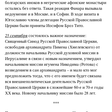
болгарских иноков в негреческие афонские монастыри
остались без ответа. Такая реакция Фанара вызывала
недоумение и в Москве, и в Софии. В ходе визита в
Югославию члены делегации Русской Православной
Церкви были приняты Иосифом Броз Тито.
25 сентября
состоялось важное назначение:
Священный Синод Русской Православной Церкви,
освободив архимандрита Пимена (Хмелевского) от
должности начальника Русской духовной миссии в
Иерусалиме в связи с новым назначением, утвердил
начальником миссии игумена Никодима (Ротова) с
возведением в сан архимандрита – и мало кто мог
предположить тогда, что с его именем будет связана
вся внешнеполитическая деятельность Русской
Православной Церкви в сложнейшие 60-е и 70-е годы
ХХ века. Новому начальнику миссии было 28 лет.
***