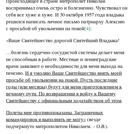
Происходящее в стране митрополит Николай
воспринимал очень остро и болезненно. Чувствовал он
себя все хуже и хуже. И 30 октября 1957 года владыка
решился написать личное письмо патриарху Алексию
с просьбой об увольнении на покой
[4]
:
«Ваше Святейшество дорогой Святейший Владыка!
…болезнь сердечно-сосудистой системы делает меня
не способным в работе. Местные и ленинградские
врачи заявляют о необходимости для меня выхода на
пенсию.
И я умоляю Ваше Святейшество внять моей
просьбе об увольнении на покой. Пусть последние
годы (или месяцы) будут для меня приготовлением к
вечному пути. По возвращении я войду к Вашему
Святейшеству с официальным ходатайством об этом
.
Полеты мне противопоказаны. Заграничных
командировок я выполнять не могу»
(везде
подчеркнуто митрополитом Николаем. –
О.В
.).