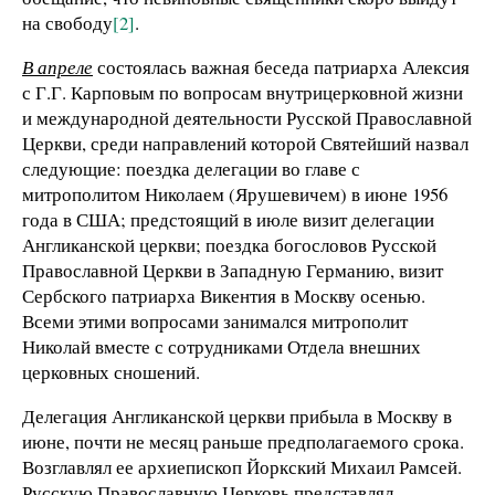
на свободу
[2]
.
В апреле
состоялась важная беседа патриарха Алексия
с Г.Г. Карповым по вопросам внутрицерковной жизни
и международной деятельности Русской Православной
Церкви, среди направлений которой Святейший назвал
следующие: поездка делегации во главе с
митрополитом Николаем (Ярушевичем) в июне 1956
года в США; предстоящий в июле визит делегации
Англиканской церкви; поездка богословов Русской
Православной Церкви в Западную Германию, визит
Сербского патриарха Викентия в Москву осенью.
Всеми этими вопросами занимался митрополит
Николай вместе с сотрудниками Отдела внешних
церковных сношений.
Делегация Англиканской церкви прибыла в Москву в
июне, почти не месяц раньше предполагаемого срока.
Возглавлял ее архиепископ Йоркский Михаил Рамсей.
Русскую Православную Церковь представлял