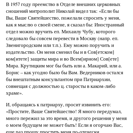
В 1957 году преемство в Отделе внешних церковных
сношений митрополит Николай видел так: «Если бы
Вы, Ваше Святейшество, пожелали спросить у меня,
как я мыслю о своей смене, я сказал бы: Иностранный
отдел можно вручить еп. Михаилу Чубу, которого
следовало бы совсем перевести в Москву (напр. еп.
Звенигородским или т.п.). Ему можно поручить и
издательство. Он меня сменил бы и в Сов[етском]
ком[итете] защиты мира и во Всем[ирном] Сов[ете]
Мира. Крутицким мог бы быть или а. Макарий, или а.
Борис – как угодно было бы Вам. Ведерников остался
бы внештатным консультантом при Патриархии,
совмещая с должностью ц. старосты в каком-либо
храме».
И, обращаясь к патриарху, просит извинить его:
«Простите, Ваше Святейшество! Я много передумал,
много пережил за это время, и другого решения у меня
о моем будущем не может быть! Если я огорчаю Вас,
еще раз прошу простить меня по-отечески.