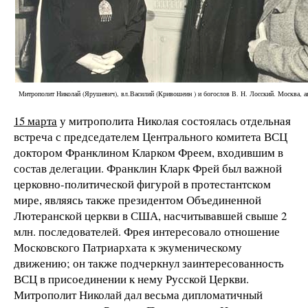
Митрополит Николай (Ярушевич), вл.Василий (Кривошеин ) и богослов В. Н. Лосский. Москва, а
15 марта
у митрополита Николая состоялась отдельная
встреча с председателем Центрального комитета ВСЦ
доктором Франклином Кларком Фреем, входившим в
состав делегации. Франклин Кларк Фрей был важной
церковно-политической фигурой в протестантском
мире, являясь также президентом Объединенной
Лютеранской церкви в США, насчитывавшей свыше 2
млн. последователей. Фрея интересовало отношение
Московского Патриархата к экуменическому
движению; он также подчеркнул заинтересованность
ВСЦ в присоединении к нему Русской Церкви.
Митрополит Николай дал весьма дипломатичный