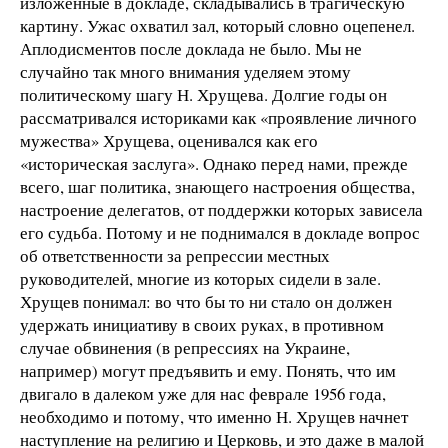
изложенные в докладе, складывались в трагическую
картину. Ужас охватил зал, который словно оцепенел.
Аплодисментов после доклада не было. Мы не
случайно так много внимания уделяем этому
политическому шагу Н. Хрущева. Долгие годы он
рассматривался историками как «проявление личного
мужества» Хрущева, оценивался как его
«историческая заслуга». Однако перед нами, прежде
всего, шаг политика, знающего настроения общества,
настроение делегатов, от поддержки которых зависела
его судьба. Потому и не поднимался в докладе вопрос
об ответственности за репрессии местных
руководителей, многие из которых сидели в зале.
Хрущев понимал: во что бы то ни стало он должен
удержать инициативу в своих руках, в противном
случае обвинения (в репрессиях на Украине,
например) могут предъявить и ему. Понять, что им
двигало в далеком уже для нас феврале 1956 года,
необходимо и потому, что именно Н. Хрущев начнет
наступление на религию и Церковь, и это даже в малой