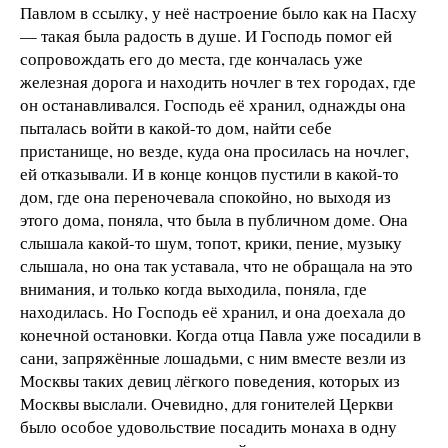
Павлом в ссылку, у неё настроение было как на Пасху
— такая была радость в душе. И Господь помог ей
сопровождать его до места, где кончалась уже
железная дорога и находить ночлег в тех городах, где
он останавливался. Господь её хранил, однажды она
пыталась войти в какой-то дом, найти себе
пристанище, но везде, куда она просилась на ночлег,
ей отказывали. И в конце концов пустили в какой-то
дом, где она переночевала спокойно, но выходя из
этого дома, поняла, что была в публичном доме. Она
слышала какой-то шум, топот, крики, пение, музыку
слышала, но она так уставала, что не обращала на это
внимания, и только когда выходила, поняла, где
находилась. Но Господь её хранил, и она доехала до
конечной остановки. Когда отца Павла уже посадили в
сани, запряжённые лошадьми, с ним вместе везли из
Москвы таких девиц лёгкого поведения, которых из
Москвы выслали. Очевидно, для гонителей Церкви
было особое удовольствие посадить монаха в одну