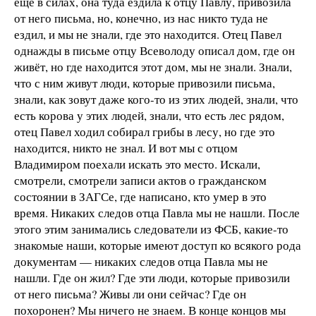
ещё в силах, она туда ездила к отцу Павлу, привозила
от него письма, но, конечно, из нас никто туда не
ездил, и мы не знали, где это находится. Отец Павел
однажды в письме отцу Всеволоду описал дом, где он
живёт, но где находится этот дом, мы не знали. Знали,
что с ним живут люди, которые привозили письма,
знали, как зовут даже кого-то из этих людей, знали, что
есть корова у этих людей, знали, что есть лес рядом,
отец Павел ходил собирал грибы в лесу, но где это
находится, никто не знал. И вот мы с отцом
Владимиром поехали искать это место. Искали,
смотрели, смотрели записи актов о гражданском
состоянии в ЗАГСе, где написано, кто умер в это
время. Никаких следов отца Павла мы не нашли. После
этого этим занимались следователи из ФСБ, какие-то
знакомые наши, которые имеют доступ ко всякого рода
документам — никаких следов отца Павла мы не
нашли. Где он жил? Где эти люди, которые привозили
от него письма? Живы ли они сейчас? Где он
похоронен? Мы ничего не знаем. В конце концов мы