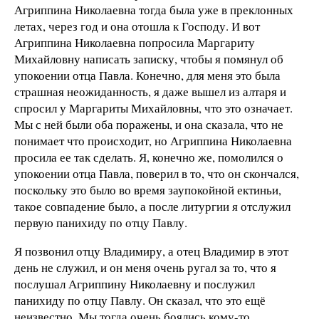
Агриппина Николаевна тогда была уже в преклонных
летах, через год и она отошла к Господу. И вот
Агриппина Николаевна попросила Маргариту
Михайловну написать записку, чтобы я помянул об
упокоении отца Павла. Конечно, для меня это была
страшная неожиданность, я даже вышел из алтаря и
спросил у Маргариты Михайловны, что это означает.
Мы с ней были оба поражены, и она сказала, что не
понимает что происходит, но Агриппина Николаевна
просила ее так сделать. Я, конечно же, помолился о
упокоении отца Павла, поверил в то, что он скончался,
поскольку это было во время заупокойной ектиньи,
такое совпадение было, а после литургии я отслужил
первую панихиду по отцу Павлу.
Я позвонил отцу Владимиру, а отец Владимир в этот
день не служил, и он меня очень ругал за то, что я
послушал Агриппину Николаевну и послужил
панихиду по отцу Павлу. Он сказал, что это ещё
неизвестно. Мы тогда очень боялись кому-то