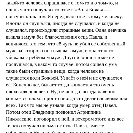
такой-то человек спрашивает о том-то и о том-то, и
очень часто получал его ответ: «Воля Божья —
поступить так-то». Я передавал ответ этому человеку.
Иногда он слушался, иногда не слушался, и когда не
слушался, происходили страшные вещи. Одна девушка
вышла замуж без благословения отца Павла, и
кончилось это тем, что её чуть не убил ее собственный
муж, за которого она вышла замуж, и она от него
убежала с ребёнком муж. Другой юноша тоже не
послушался, в каком-то случае, потом сошёл с ума —
такие были страшные вещи, когда человек не
слушается воли Божьей. Узнаёт о ней и не слушается
её. Конечно же, бывает тогда кончается это очень
плохо для человека. Ну, не иногда, всегда наверно
кончается плохо, просто иногда это делается явным для
всех. Так что мы не узнали, когда умер отец Павел.
Потом отец Владимир позвонил Агриппине
Николаевне, поговорил с ней, и вечером этого дня все
те, кто получал письма от отца Павла, вместе
собрались в Николо-Кузнецком храме, и там уже