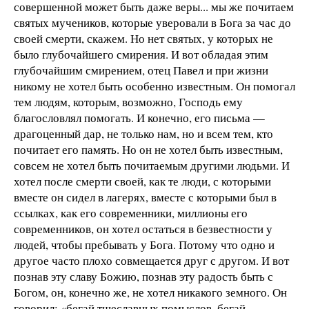
совершенной может быть даже веры... мы же почитаем
святых мучеников, которые уверовали в Бога за час до
своей смерти, скажем. Но нет святых, у которых не
было глубочайшего смирения. И вот обладая этим
глубочайшим смирением, отец Павел и при жизни
никому не хотел быть особенно известным. Он помогал
тем людям, которым, возможно, Господь ему
благословлял помогать. И конечно, его письма —
драгоценный дар, не только нам, но и всем тем, кто
почитает его память. Но он не хотел быть известным,
совсем не хотел быть почитаемым другими людьми. И
хотел после смерти своей, как те люди, с которыми
вместе он сидел в лагерях, вместе с которыми был в
ссылках, как его современники, миллионы его
современников, он хотел остаться в безвестности у
людей, чтобы пребывать у Бога. Потому что одно и
другое часто плохо совмещается друг с другом. И вот
познав эту славу Божию, познав эту радость быть с
Богом, он, конечно же, не хотел никакого земного. Он
говорил: «бегай тщеславных помыслов, бегай