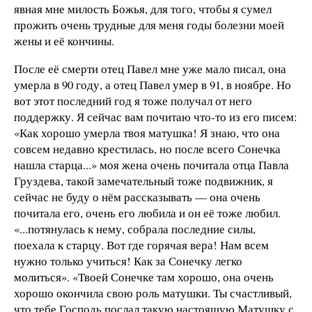
явная мне милость Божья, для того, чтобы я сумел
прожить очень трудные для меня годы болезни моей
жены и её кончины.
После её смерти отец Павел мне уже мало писал, она
умерла в 90 году, а отец Павел умер в 91, в ноябре. Но
вот этот последний год я тоже получал от него
поддержку. Я сейчас вам почитаю что-то из его писем:
«Как хорошо умерла твоя матушка! Я знаю, что она
совсем недавно крестилась, но после всего Сонечка
нашла старца...» моя жена очень почитала отца Павла
Груздева, такой замечательный тоже подвижник, я
сейчас не буду о нём рассказывать — она очень
почитала его, очень его любила и он её тоже любил.
«...потянулась к нему, собрала последние силы,
поехала к старцу. Вот где горячая вера! Нам всем
нужно только учиться! Как за Сонечку легко
молиться». «Твоей Сонечке там хорошо, она очень
хорошо окончила свою роль матушки. Ты счастливый,
что тебе Господь послал такую настоящую Матушку с