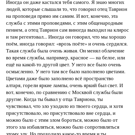
Иногда он даже кастался тебя самого. Я знаю многих
людей, которые слышали то, что говорил отец Таврион
на проповеди прямо им самим. И вот, конечно, эта
служба с этими проповедями, с этим общенародным
пением, а отец Таврион сам виногда выходил на клирос
и там регентовал... Иногда он говорил, что мы хорошо
поём, иногда говорил: «врозь поёте» и очень сердился.
Такая служба была очень живая. Он менял облачение
во время службы, например, красное — на белое, или
ещё на какой-то другой цвет. У него все было очень
осмысленно. У него там все было наполнено цветами.
Цветами даже было заполнено всё пространство
алтаря, горели яркие лампы, очень яркий был свет. И
вот, конечно, по сравнению с Москвой службы были
другие. Когда ты бывал у отца Тавриона, ты
чувствовал, что зло уходило из твоего сердца, и хотя
присутствовало, но присутствовало вне сердца, и
можно было с этим злом бороться, можно было от
этого зла избавляться, можно было сопротивляться
этому злу. Но проходило какое-то время и ты