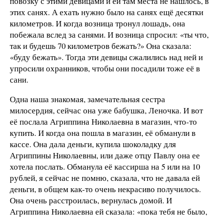
повозку с этими девицами и ей там места не нашлось, в
этих санях. А ехать нужно было на санях ещё десятки
километров. И когда возница тронул лошадь, она
побежала вслед за санями. И возница спросил: «ты что,
так и будешь 70 километров бежать?» Она сказала:
«буду бежать». Тогда эти девицы сжалились над ней и
упросили охранников, чтобы они посадили тоже её в
сани.
Одна наша знакомая, замечательная сестра
милосердия, сейчас она уже бабушка, Леночка. И вот
её послала Агриппина Николаевна в магазин, что-то
купить. И когда она пошла в магазин, её обманули в
кассе. Она дала деньги, купила шоколадку для
Агриппины Николаевны, или даже отцу Павлу она ее
хотела послать. Обманула её кассирша на 5 или на 10
рублей, я сейчас не помню, сказала, что не давала ей
деньги, в общем как-то очень некрасиво получилось.
Она очень расстроилась, вернулась домой. И
Агриппина Николаевна ей сказала: «пока тебя не было,