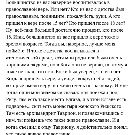
Большинство из вас наверное воспитывалось в
православной вере. Или нет? Кто из вас с детства был
православным, поднимите, пожалуйста, руки. А кто
пришёл к вере после 15 лет? Кто пришёл после 18 лет?
Ну, всё-таки большой достаточно процент, кто после
18. Итак, большинство из вас пришло к вере тоже в
зрелом возрасте. Тогда вы, наверное, лучше меня
поймёте. Я тоже с детства воспитывался в
атеистической среде, хотя мои родители были очень
хорошими людьми, но в Бога они не верили, поэтому я
тоже не знал, что есть Бог и был уверен, что его нет.
Когда я пришёл к вере, я увидел вокруг себя людей,
которые имели веру, но жили очень по-разному. И мне
тогда один мой знакомый сказал: «ты поезжай под
Ригу, там есть такое место Елгава, и в этой Елгаве есть
подворье... скит есть монастыря женского Рижского.
Там есть архимандрит Таврион, и познакомившись с
ним, ты поймёшь что такое живое православие. И я
когда съездил к отцу Тавриону, я действительно понял,
что такое живое православие.