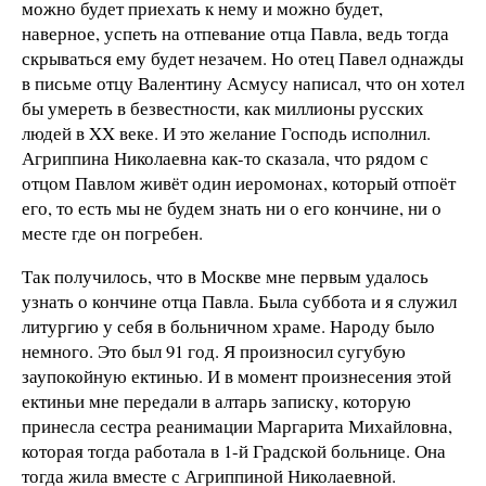
можно будет приехать к нему и можно будет,
наверное, успеть на отпевание отца Павла, ведь тогда
скрываться ему будет незачем. Но отец Павел однажды
в письме отцу Валентину Асмусу написал, что он хотел
бы умереть в безвестности, как миллионы русских
людей в XX веке. И это желание Господь исполнил.
Агриппина Николаевна как-то сказала, что рядом с
отцом Павлом живёт один иеромонах, который отпоёт
его, то есть мы не будем знать ни о его кончине, ни о
месте где он погребен.
Так получилось, что в Москве мне первым удалось
узнать о кончине отца Павла. Была суббота и я служил
литургию у себя в больничном храме. Народу было
немного. Это был 91 год. Я произносил сугубую
заупокойную ектинью. И в момент произнесения этой
ектиньи мне передали в алтарь записку, которую
принесла сестра реанимации Маргарита Михайловна,
которая тогда работала в 1-й Градской больнице. Она
тогда жила вместе с Агриппиной Николаевной.