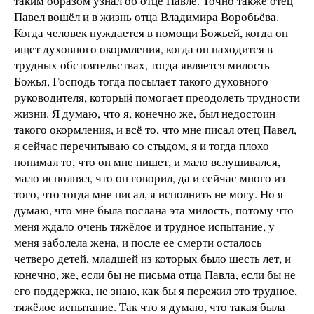
таким образом узнал об отце Павле. Точно также отец
Павел вошёл и в жизнь отца Владимира Воробьёва.
Когда человек нуждается в помощи Божьей, когда он
ищет духовного окормления, когда он находится в
трудных обстоятельствах, тогда является милость
Божья, Господь тогда посылает такого духовного
руководителя, который помогает преодолеть трудности
жизни. Я думаю, что я, конечно же, был недостоин
такого окормления, и всё то, что мне писал отец Павел,
я сейчас перечитываю со стыдом, я и тогда плохо
понимал то, что он мне пишет, и мало вслушивался,
мало исполнял, что он говорил, да и сейчас много из
того, что тогда мне писал, я исполнить не могу. Но я
думаю, что мне была послана эта милость, потому что
меня ждало очень тяжёлое и трудное испытание, у
меня заболела жена, и после ее смерти осталось
четверо детей, младшей из которых было шесть лет, и
конечно, же, если бы не письма отца Павла, если бы не
его поддержка, не знаю, как бы я пережил это трудное,
тяжёлое испытание. Так что я думаю, что такая была