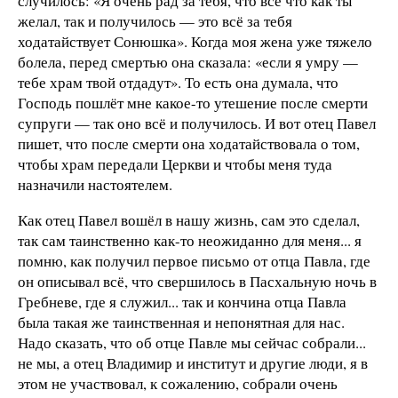
случилось: «Я очень рад за тебя, что все что как ты
желал, так и получилось — это всё за тебя
ходатайствует Сонюшка». Когда моя жена уже тяжело
болела, перед смертью она сказала: «если я умру —
тебе храм твой отдадут». То есть она думала, что
Господь пошлёт мне какое-то утешение после смерти
супруги — так оно всё и получилось. И вот отец Павел
пишет, что после смерти она ходатайствовала о том,
чтобы храм передали Церкви и чтобы меня туда
назначили настоятелем.
Как отец Павел вошёл в нашу жизнь, сам это сделал,
так сам таинственно как-то неожиданно для меня... я
помню, как получил первое письмо от отца Павла, где
он описывал всё, что свершилось в Пасхальную ночь в
Гребневе, где я служил... так и кончина отца Павла
была такая же таинственная и непонятная для нас.
Надо сказать, что об отце Павле мы сейчас собрали...
не мы, а отец Владимир и институт и другие люди, я в
этом не участвовал, к сожалению, собрали очень