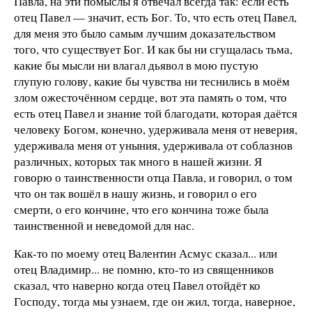
Павла, на эти помыслы я отвечал всегда так: если есть
отец Павел — значит, есть Бог. То, что есть отец Павел,
для меня это было самым лучшим доказательством
того, что существует Бог. И как бы ни сгущалась тьма,
какие бы мысли ни влагал дьявол в мою пустую
глупую голову, какие бы чувства ни теснились в моём
злом ожесточённом сердце, вот эта память о том, что
есть отец Павел и знание той благодати, которая даётся
человеку Богом, конечно, удерживала меня от неверия,
удерживала меня от уныния, удерживала от соблазнов
различных, которых так много в нашей жизни. Я
говорю о таинственности отца Павла, и говорил, о том
что он так вошёл в нашу жизнь, и говорил о его
смерти, о его кончине, что его кончина тоже была
таинственной и неведомой для нас.
Как-то по моему отец Валентин Асмус сказал... или
отец Владимир... не помню, кто-то из священников
сказал, что наверно когда отец Павел отойдёт ко
Господу, тогда мы узнаем, где он жил, тогда, наверное,