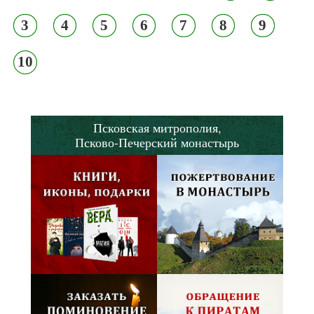
3
4
5
6
7
8
9
10
Псковская митрополия,
Псково-Печерский монастырь