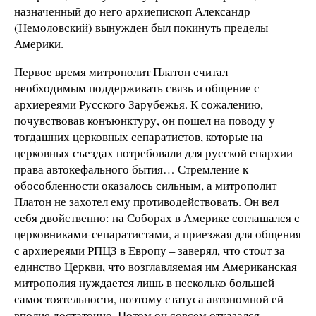
назначенный до него архиепископ Александр
(Немоловский) вынужден был покинуть пределы
Америки.
Первое время митрополит Платон считал
необходимым поддерживать связь и общение с
архиереями Русского Зарубежья. К сожалению,
почувствовав конъюнктуру, он пошел на поводу у
тогдашних церковных сепаратистов, которые на
церковных съездах потребовали для русской епархии
права автокефального бытия… Стремление к
обособленности оказалось сильным, а митрополит
Платон не захотел ему противодействовать. Он вел
себя двойственно: на Соборах в Америке соглашался с
церковниками-сепаратистами, а приезжая для общения
с архиереями РПЦЗ в Европу – заверял, что сто
и
т за
единство Церкви, что возглавляемая им Американская
митрополия нуждается лишь в несколько большей
самостоятельности, поэтому статуса автономной ей
вполне достаточно. Потом он совсем отказался