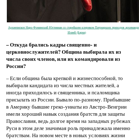
Архиепископ Наро-Фоминский Юстиниан со старейшим клириком Патриарших приходов архиманд
Илией (Барна)
– Откуда брались кадры священно- и
церковнослужителей? Община выбирала их из
числа своих членов, или их командировали из
России?
– Если община была крепкой и жизнеспособной, то
выбирали кандидата из числа местных жителей, а
иногда приходилось и священника, и псаломщика
присылать из России. Бывало по-разному. Прибывшие
в Америку бывшие греко-униаты из Австро-Венгрии
имели хороший навык создания братств для защиты
Православия, ведь долгое время на западных рубежах
Руси в этом деле значимая роль принадлежала именно
братствам. На новом месте в новых условиях жизни