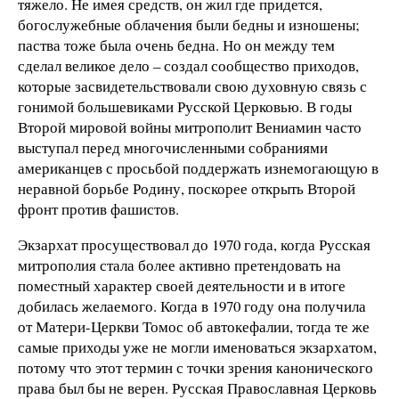
тяжело. Не имея средств, он жил где придется,
богослужебные облачения были бедны и изношены;
паства тоже была очень бедна. Но он между тем
сделал великое дело – создал сообщество приходов,
которые засвидетельствовали свою духовную связь с
гонимой большевиками Русской Церковью. В годы
Второй мировой войны митрополит Вениамин часто
выступал перед многочисленными собраниями
американцев с просьбой поддержать изнемогающую в
неравной борьбе Родину, поскорее открыть Второй
фронт против фашистов.
Экзархат просуществовал до 1970 года, когда Русская
митрополия стала более активно претендовать на
поместный характер своей деятельности и в итоге
добилась желаемого. Когда в 1970 году она получила
от Матери-Церкви Томос об автокефалии, тогда те же
самые приходы уже не могли именоваться экзархатом,
потому что этот термин с точки зрения канонического
права был бы не верен. Русская Православная Церковь