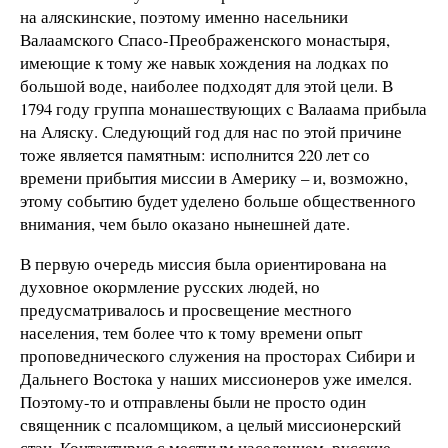
на аляскинские, поэтому именно насельники
Валаамского Спасо-Преображенского монастыря,
имеющие к тому же навык хождения на лодках по
большой воде, наиболее подходят для этой цели. В
1794 году группа монашествующих с Валаама прибыла
на Аляску. Следующий год для нас по этой причине
тоже является памятным: исполнится 220 лет со
времени прибытия миссии в Америку – и, возможно,
этому событию будет уделено больше общественного
внимания, чем было оказано нынешней дате.
В первую очередь миссия была ориентирована на
духовное окормление русских людей, но
предусматривалось и просвещение местного
населения, тем более что к тому времени опыт
проповеднического служения на просторах Сибири и
Дальнего Востока у наших миссионеров уже имелся.
Поэтому-то и отправлены были не просто один
священник с псаломщиком, а целый миссионерский
стан. Контактируя с местным населением, русские