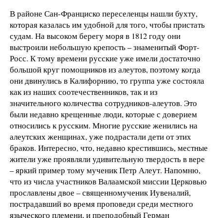
В районе Сан-Франциско переселенцы нашли бухту,
которая казалась им удобной для того, чтобы пристать
судам. На высоком берегу моря в 1812 году они
выстроили небольшую крепость – знаменитый Форт-
Росс. К тому времени русские уже имели достаточно
большой круг помощников из алеутов, поэтому когда
они двинулись в Калифорнию, то группа уже состояла
как из наших соотечественников, так и из
значительного количества сотрудников-алеутов. Это
были недавно крещенные люди, которые с доверием
относились к русским. Многие русские женились на
алеутских женщинах, уже подрастали дети от этих
браков. Интересно, что, недавно крестившись, местные
жители уже проявляли удивительную твердость в вере
– яркий пример тому мученик Петр Алеут. Напомню,
что из числа участников Валаамской миссии Церковью
прославлены двое – священномученик Иувеналий,
пострадавший во время проповеди среди местного
языческого племени, и преподобный Герман