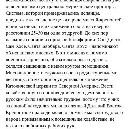
освоенные ими центральноамериканские просторы.
Система, которой придерживались испанцы,
предполагала создание целого ряда миссий-крепостей,
и они возникали в их движении с юга на север на
расстоянии 25–30 км одна от другой. До сих пор
названия городов и городков Калифорнии: Сан-Диего,
Сан-Хосе, Санта-Барбара, Санта-Крус – напоминают
об испанских миссиях. В этих миссиях, помимо
военного гарнизона, обязательно была церковь,
селился священник с неким кругом помощников.
Миссии-крепости служили своего рода ступеньками
лестницы, по которой осуществлялось движение
Католической церкви по Северной Америке. Вести
хозяйственную и проповедническую деятельность
русским было значительно труднее, потому что у них
за спиной находился малонаселенный Дальний Восток.
Крепостное право держало огромные массы трудового
народа привязанным к помещичьим хозяйствам, не
хватало свободных рабочих рук.