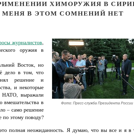
ПРИМЕНЕНИИ ХИМОРУЖИЯ В СИРИ
У МЕНЯ В ЭТОМ СОМНЕНИЙ НЕТ
просы журналистов
,
ческого оружия в
льний Восток, но
ё дело в том, что
инял решение и
ства, и некоторые
с НАТО, выражали
о вмешательства в
Фото: Пресс-служба Президента России
ло – само решение
е по этому поводу?
то полная неожиданность. Я думаю, что вы все и я в 
Великомученик Георгий Победоносец. Н
святого