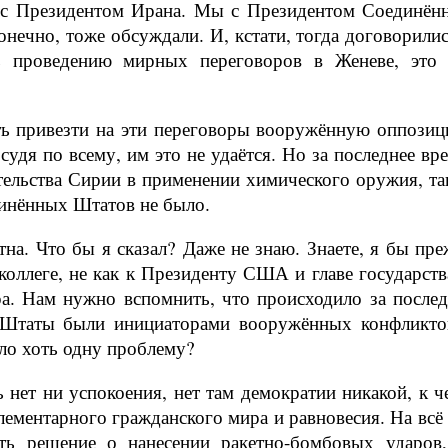
 с Президентом Ирана. Мы с Президентом Соединён
онечно, тоже обсуждали. И, кстати, тогда договорили
ть проведению мирных переговоров в Женеве, это 
ть привезти на эти переговоры вооружённую оппозиц
судя по всему, им это не удаётся. Но за последнее вр
тельства Сирии в применении химического оружия, та
динённых Штатов не было.
тна. Что бы я сказал? Даже не знаю. Знаете, я бы пре
 коллеге, не как к Президенту США и главе государств
ра. Нам нужно вспомнить, что происходило за послед
е Штаты были инициаторами вооружённых конфликто
ило хоть одну проблему?
ь нет ни успокоения, нет там демократии никакой, к ч
ементарного гражданского мира и равновесия. На всё 
ть решение о нанесении ракетно-бомбовых ударов,