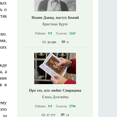
ных
сь о
так
Иоанн Давид, пастух Божий
Кристиан Курте
ию.
Рейтинг:
9.9
Голосов:
1165
емя,
20 689
9
ких
жде
а, а
нее
в в
Про тех, кто любит Спиридона
Елена Долгачёва
ему
Рейтинг:
9.9
Голосов:
2794
это
 за
37 377
13