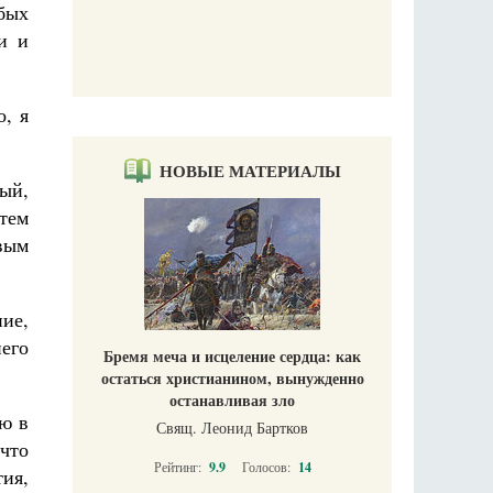
обых
и и
о, я
НОВЫЕ МАТЕРИАЛЫ
ный,
тем
вым
ие,
его
Бремя меча и исцеление сердца: как
остаться христианином, вынужденно
останавливая зло
ею в
Свящ. Леонид Бартков
 что
Рейтинг:
9.9
Голосов:
14
тия,