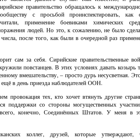
сирийское правительство обращалось к международн
сообществу с просьбой проинспектировать, как 
считали, применение боевиками химических сред
поражения людей. Но это, к сожалению, не было сдела
 числа, после того, как были в очередной раз примен
рит сам за себя. Сирийские правительственные вой
кружили повстанцев. В этих условиях давать козырь т
нному вмешательству, – просто дурь несусветная. Это
а ещё в день приезда наблюдателей ООН.
чем провокация тех, кто хочет втянуть другие стран
ься поддержки со стороны могущественных участни
 всего, конечно, Соединённых Штатов. У меня в э
канских коллег, друзей, которые утверждают, 