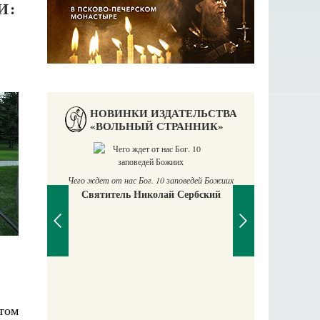
И:
НОВИНКИ ИЗДАТЕЛЬСТВА
«ВОЛЬНЫЙ СТРАННИК»
Чего ждет от нас Бог. 10 заповедей Божиих
Святитель Николай Сербский
П
Е
том
аучись у