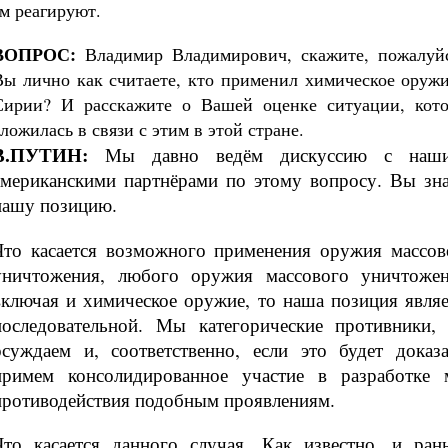
м реагируют.
ВОПРОС:
Владимир Владимирович, скажите, пожалуйс
Вы лично как считаете, кто применил химическое оружи
Сирии? И расскажите о Вашей оценке ситуации, кото
ложилась в связи с этим в этой стране.
В.ПУТИН:
Мы давно ведём дискуссию с наш
американскими партнёрами по этому вопросу. Вы зна
нашу позицию.
Что касается возможного применения оружия массов
уничтожения, любого оружия массового уничтожен
включая и химическое оружие, то наша позиция являе
последовательной. Мы категорические противники,
осуждаем и, соответственно, если это будет доказа
примем консолидированное участие в разработке 
противодействия подобным проявлениям.
Что касается данного случая. Как известно, и ран