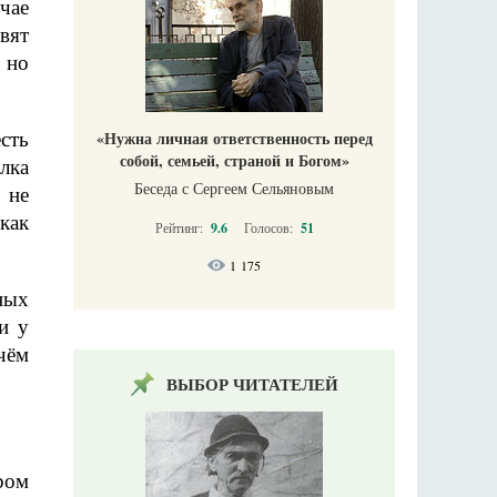
чае
явят
 но
сть
«Нужна личная ответственность перед
собой, семьей, страной и Богом»
лка
Беседа с Сергеем Сельяновым
 не
как
Рейтинг:
9.6
Голосов:
51
1 175
ных
и у
чём
ВЫБОР ЧИТАТЕЛЕЙ
ром