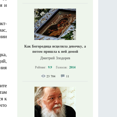
я и
кт-
ас,
нии
Как Богородица исцелила девочку, а
потом пришла к ней домой
ка,
Дмитрий Злодорев
ий,
ния
Рейтинг:
9.9
Голосов:
2014
23 704
11
ите
там
ся к
что