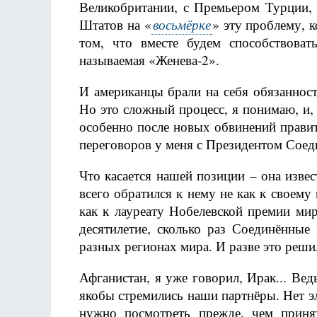
Великобритании, с Премьером Турции,
восьмёрке
Штатов на «
» эту проблему, к
том, что вместе будем способствова
называемая «Женева-2».
И американцы брали на себя обязаннос
Но это сложный процесс, я понимаю, и, 
особенно после новых обвинений прави
переговоров у меня с Президентом Сое
Что касается нашей позиции – она извес
всего обратился к нему не как к своему
как к лауреату Нобелевской премии ми
десятилетие, сколько раз Соединённы
разных регионах мира. И разве это реш
Афганистан, я уже говорил, Ирак... Вед
якобы стремились наши партнёры. Нет эл
нужно посмотреть прежде, чем приня