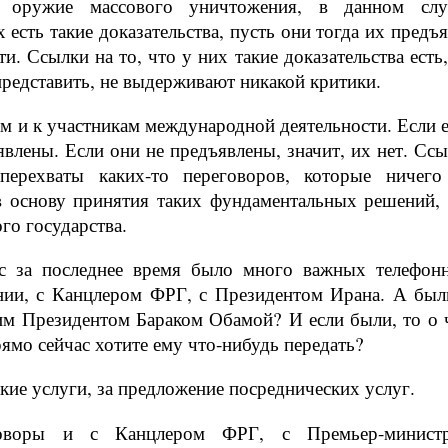
и оружие массового уничтожения, в данном слу
 есть такие доказательства, пусть они тогда их предъ
. Ссылки на то, что у них такие доказательства есть,
представить, не выдерживают никакой критики.
м и к участникам международной деятельности. Если е
влены. Если они не предъявлены, значит, их нет. Ссы
перехваты каких-то переговоров, которые ничего
 основу принятия таких фундаментальных решений, 
го государства.
с за последнее время было много важных телефон
нии, с Канцлером ФРГ, с Президентом Ирана. А был
им Президентом Бараком Обамой? И если были, то о 
рямо сейчас хотите ему что-нибудь передать?
ие услуги, за предложение посреднических услуг.
говоры и с Канцлером ФРГ, с Премьер-минист