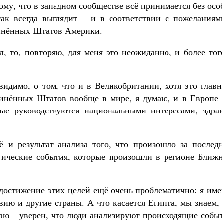
ому, что в западном сообществе всё принимается без ос
Роман Котов
Как найти своё место в жизни
так всегда выглядит – и в соответствии с пожеланиям
Кирилл Мурышев
динённых Штатов Америки.
л, то, повторяю, для меня это неожиданно, и более тог
 видимо, о том, что и в Великобритании, хотя это глав
инённых Штатов вообще в мире, я думаю, и в Европе 
рые руководствуются национальными интересами, здра
ё и результат анализа того, что произошло за последн
гические события, которые произошли в регионе Ближн
 достижение этих целей ещё очень проблематично: я им
вию и другие страны. А что касается Египта, мы знаем,
маю – уверен, что люди анализируют происходящие собы