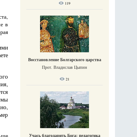
119
та,
е в
рая
ими
ете
Восстановление Болгарского царства
Прот. Владислав Цыпин
ого
21
ия,
тся
 мы
но,
мер
ьше
Учась благодарить Бога: педагогика