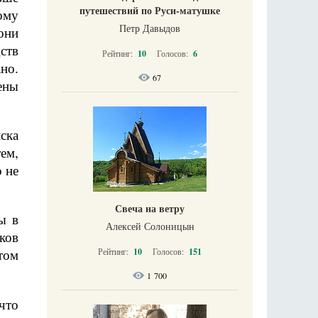
путешествий по Руси-матушке
ому
Петр Давыдов
они
ств
Рейтинг:
10
Голосов:
6
но.
67
ены
ска
ем,
 не
Свеча на ветру
ы в
Алексей Солоницын
ков
том
Рейтинг:
10
Голосов:
151
1 700
что