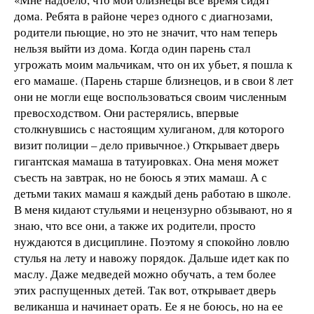
дома. Ребята в районе через одного с диагнозами,
родители пьющие, но это не значит, что нам теперь
нельзя выйти из дома. Когда один парень стал
угрожать моим мальчикам, что он их убьет, я пошла к
его мамаше. (Парень старше близнецов, и в свои 8 лет
они не могли еще воспользоваться своим численным
превосходством. Они растерялись, впервые
столкнувшись с настоящим хулиганом, для которого
визит полиции – дело привычное.) Открывает дверь
гигантская мамаша в татуировках. Она меня может
съесть на завтрак, но не боюсь я этих мамаш. А с
детьми таких мамаш я каждый день работаю в школе.
В меня кидают стульями и нецензурно обзывают, но я
знаю, что все они, а также их родители, просто
нуждаются в дисциплине. Поэтому я спокойно ловлю
стулья на лету и навожу порядок. Дальше идет как по
маслу. Даже медведей можно обучать, а тем более
этих распущенных детей. Так вот, открывает дверь
великанша и начинает орать. Ее я не боюсь, но на ее