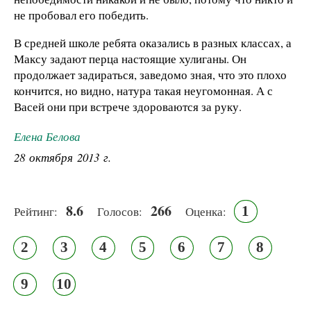
не пробовал его победить.
В средней школе ребята оказались в разных классах, а
Максу задают перца настоящие хулиганы. Он
продолжает задираться, заведомо зная, что это плохо
кончится, но видно, натура такая неугомонная. А с
Васей они при встрече здороваются за руку.
Елена Белова
28 октября 2013 г.
8.6
266
1
Рейтинг:
Голосов:
Оценка:
2
3
4
5
6
7
8
9
10