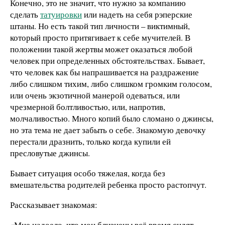
Конечно, это не значит, что нужно за компанию
сделать
татуировки
или надеть на себя рэперские
штаны. Но есть такой тип личности – виктимный,
который просто притягивает к себе мучителей. В
положении такой жертвы может оказаться любой
человек при определенных обстоятельствах. Бывает,
что человек как бы напрашивается на раздражение
либо слишком тихим, либо слишком громким голосом,
или очень экзотичной манерой одеваться, или
чрезмерной болтливостью, или, напротив,
молчаливостью. Много копий было сломано о джинсы,
но эта тема не дает забыть о себе. Знакомую девочку
перестали дразнить, только когда купили ей
пресловутые джинсы.
Бывает ситуация особо тяжелая, когда без
вмешательства родителей ребенка просто растопчут.
Рассказывает знакомая:
«Мне надоело, что мои близнецы всё время сидят