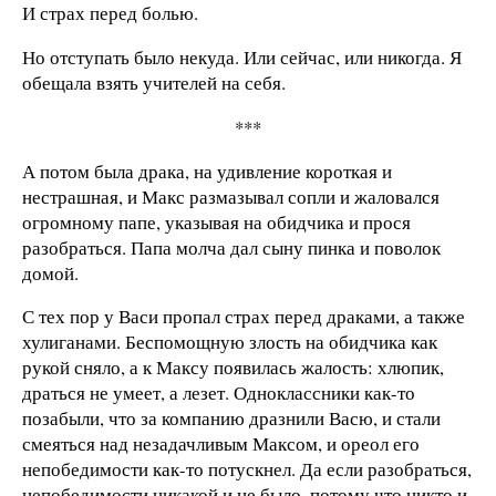
И страх перед болью.
Но отступать было некуда. Или сейчас, или никогда. Я
обещала взять учителей на себя.
***
А потом была драка, на удивление короткая и
нестрашная, и Макс размазывал сопли и жаловался
огромному папе, указывая на обидчика и прося
разобраться. Папа молча дал сыну пинка и поволок
домой.
С тех пор у Васи пропал страх перед драками, а также
хулиганами. Беспомощную злость на обидчика как
рукой сняло, а к Максу появилась жалость: хлюпик,
драться не умеет, а лезет. Одноклассники как-то
позабыли, что за компанию дразнили Васю, и стали
смеяться над незадачливым Максом, и ореол его
непобедимости как-то потускнел. Да если разобраться,
непобедимости никакой и не было, потому что никто и