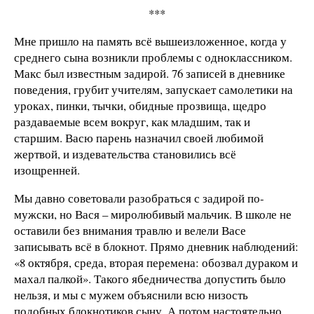
***
Мне пришло на память всё вышеизложенное, когда у
среднего сына возникли проблемы с одноклассником.
Макс был известным задирой. 76 записей в дневнике
поведения, грубит учителям, запускает самолетики на
уроках, пинки, тычки, обидные прозвища, щедро
раздаваемые всем вокруг, как младшим, так и
старшим. Васю парень назначил своей любимой
жертвой, и издевательства становились всё
изощренней.
Мы давно советовали разобраться с задирой по-
мужски, но Вася – миролюбивый мальчик. В школе не
оставили без внимания травлю и велели Васе
записывать всё в блокнот. Прямо дневник наблюдений:
«8 октября, среда, вторая перемена: обозвал дураком и
махал палкой». Такого ябедничества допустить было
нельзя, и мы с мужем объяснили всю низость
подобных блокнотиков сыну. А потом настоятельно