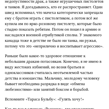
недопустимости драк, а также игрушечных пистолетов
и танков. Я догадываюсь, кто ее распространяет. Один
швед вспоминал, что мачеха категорически запрещала
ему с братом играть с пистолетиком, а потом всё же
купила им по ярко-розовому пистолету, которые было
стыдно показать ребятам. Потом он пошел в армию и
насладился военной атрибутикой сполна. У знакомого
канадца тоже в детстве не было ни танка, ни ружья,
потому что это «неприлично и воспитывает агрессию».
Раньше было какое-то здоровое отношение к
небольшим дракам-потасовкам. Конечно, я не имею в
виду жестоких избиений, но возня братьев и
одноклассников считалась неотъемлемой частью
детства и юношества. Мальчику, молодому человеку
бывает необходима разрядка в виде «обмена
любезностями» или занятий боксом и борьбой.
Вспомните «Тараса Бульбу»: «Гулять хочу!»
Как-то раз я слушала «Радонеж», где уважаемому