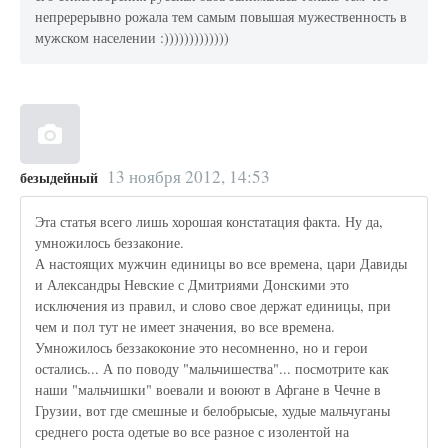
непререрывно рожала тем самым повышая мужественность в
мужском населении :)))))))))))))
13 ноября 2012, 14:53
безыдейный
Эта статья всего лишь хорошая констатация факта. Ну да,
умножилось беззаконие.
А настоящих мужчин единицы во все времена, цари Давиды
и Александры Невские с Дмитриями Донскими это
исключения из правил, и слово свое держат единицы, при
чем и пол тут не имеет значения, во все времена.
Умножилось беззакоконие это несомненно, но и герои
остались... А по поводу "мальчишества"... посмотрите как
наши "мальчишки" воевали и воюют в Афгане в Чечне в
Грузии, вот где смешные и белобрысые, худые мальчуганы
среднего роста одетые во все разное с изолентой на