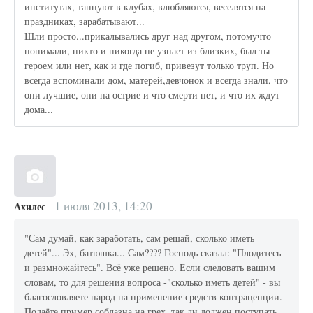
институтах, танцуют в клубах, влюбляются, веселятся на
праздниках, зарабатывают...
Шли просто...прикалывались друг над другом, потомучто
понимали, никто и никогда не узнает из близких, был ты
героем или нет, как и где погиб, привезут только труп. Но
всегда вспоминали дом, матерей,девчонок и всегда знали, что
они лучшие, они на острие и что смерти нет, и что их ждут
дома...
1 июля 2013, 14:20
Ахилес
"Сам думай, как заработать, сам решай, сколько иметь
детей"... Эх, батюшка... Сам???? Господь сказал: "Плодитесь
и размножайтесь". Всё уже решено. Если следовать вашим
словам, то для решения вопроса -"сколько иметь детей" - вы
благословляете народ на применение средств контрацепции.
Подаёте пример соблазна на грех. так ли должен поступать