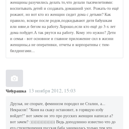
женщины разучились делать то,что делали тысячелетиями:
воспитывать детей и создавать домашний уют. Рожать-то ещё
рожают, но вот кто из женщин сидит дома с детьми? Как
правило, вскоре после родов,подкидывают дитя бабушкам
или няне,и бегом на работу.Хорошо,если кто ещё до 3-х лет
дома побудет.А так рвутся на работу. Кому это нужно? Дети
и семья - вот основное и главное приложение сил в жизни
женщины,а не оперативки, отчеты и корпоративы с тим-
билдингами...
13 ноября 2012, 15:03
Чебурашка
Друзья, не спорьте, феминизм породил не Сталин, а...
Некрасов! "Коня на скаку остановит, в горящую избу
войдет!" вот зачем он это про русских женщин написал а?
вот зачем? :))))))))))))))))) Ведь доподлинно известно что до
его стихотворения русская баба занималась только тем что