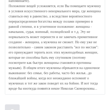
напоминаете).
Положение вещей усложняется, если Вы помещаете мужчину
в условия искусственного ненормального мира, где женщина
ставиться ему в равенство, а вследствие вероятностного
перераспределения богатства между полами примерно в
равной степени, и в угнетенное положение: женщина -
начальник, судья, военный, полицейский и т.д. Эту не
нормальность может перенести и не замечать примитивное
создание - женщина, а мужчина не сможет. Но ему уже не
позволительно - самим законом расставить "все по местам":
его принуждают терпеть всех этих мужеподобных женщин,
которые не способны быть ему спутником (поэтому
посмотрите как быстро женщины становятся противны
мужьям). В общем итоге мужчины обрекаются на одиночное
выживание: без семьи, без работы, часто без жилья...до
ближайшей войны, когда все неожиданно вспомнят о
мужчинах и тот же закон поведет их на бойню. И вот тогда
вроде бы ниоткуда появятся некие Николаи Скомороховы...