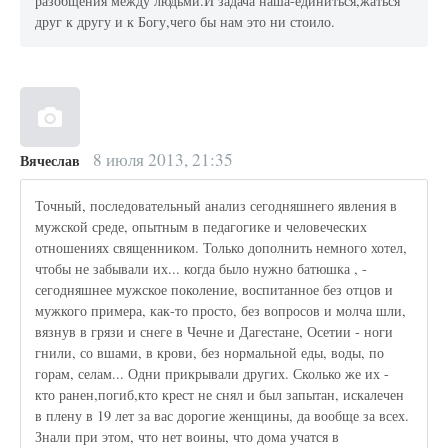
разобщения между людьми.И задача наша-единиться,жаться
друг к другу и к Богу,чего бы нам это ни стоило.
8 июля 2013, 21:35
Вячеслав
Точный, последовательный анализ сегодняшнего явления в
мужской среде, опытным в педагогике и человеческих
отношениях священником. Только дополнить немного хотел,
чтобы не забывали их... когда было нужно батюшка , -
сегодняшнее мужское поколение, воспитанное без отцов и
мужкого примера, как-то просто, без вопросов и молча шли,
вязнув в грязи и снеге в Чечне и Дагестане, Осетии - ноги
гнили, со вшами, в крови, без нормальной еды, воды, по
горам, селам... Одни прикрывали других. Сколько же их -
кто ранен,погиб,кто крест не снял и был запытан, искалечен
в плену в 19 лет за вас дорогие женщины, да вообще за всех.
Знали при этом, что нет воины, что дома учатся в