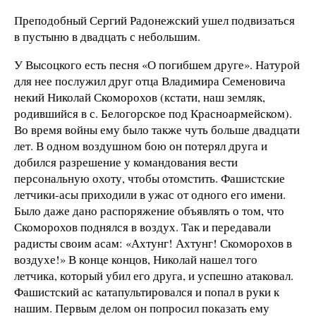
Преподобный Сергий Радонежский ушел подвизаться
в пустыню в двадцать с небольшим.
У Высоцкого есть песня «О погибшем друге». Натурой
для нее послужил друг отца Владимира Семеновича
некий Николай Скоморохов (кстати, наш земляк,
родившийся в с. Белогорское под Красноармейском).
Во время войны ему было также чуть больше двадцати
лет. В одном воздушном бою он потерял друга и
добился разрешение у командования вести
персональную охоту, чтобы отомстить. Фашистские
летчики-асы приходили в ужас от одного его имени.
Было даже дано распоряжение объявлять о том, что
Скоморохов поднялся в воздух. Так и передавали
радисты своим асам: «Ахтунг! Ахтунг! Скоморохов в
воздухе!» В конце концов, Николай нашел того
летчика, который убил его друга, и успешно атаковал.
Фашистский ас катапультировался и попал в руки к
нашим. Первым делом он попросил показать ему