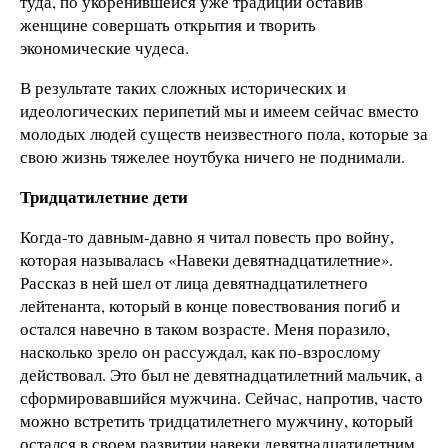
туда, по укоренившейся уже традиции оставив
женщине совершать открытия и творить
экономические чудеса.
В результате таких сложных исторических и
идеологических перипетий мы и имеем сейчас вместо
молодых людей существ неизвестного пола, которые за
свою жизнь тяжелее ноутбука ничего не поднимали.
Тридцатилетние дети
Когда-то давным-давно я читал повесть про войну,
которая называлась «Навеки девятнадцатилетние».
Рассказ в ней шел от лица девятнадцатилетнего
лейтенанта, который в конце повествования погиб и
остался навечно в таком возрасте. Меня поразило,
насколько зрело он рассуждал, как по-взрослому
действовал. Это был не девятнадцатилетний мальчик, а
сформировавшийся мужчина. Сейчас, напротив, часто
можно встретить тридцатилетнего мужчину, который
остался в своем развитии навеки девятнадцатилетним.