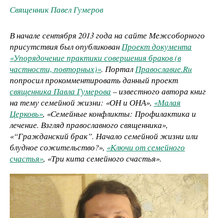
Священник Павел Гумеров
В начале сентября 2013 года на сайте Межсоборного
присутствия был опубликован
Проект документа
«Упорядочение практики совершения браков (в
частности, повторных)»
. Портал
Православие.Ru
попросил прокомментировать данный проект
священника Павла Гумерова
– известного автора книг
на тему семейной жизни: «ОН и ОНА»,
«Малая
Церковь»
, «Семейные конфликты: Профилактика и
лечение. Взгляд православного священника»,
«“Гражданский брак”. Начало семейной жизни или
блудное сожительство?»,
«Ключи от семейного
счастья»
, «Три кита семейного счастья».