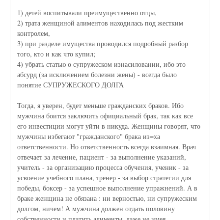
1) детей воспитывали преимущественно отцы,
2) трата женщиной алиментов находилась под жестким
контролем,
3) при разделе имущества проводился подробный разбор
того, кто и как что купил;
4) убрать статью о супружеском изнасиловании, ибо это
абсурд (за исключением болезни жены) - всегда было
понятие СУПРУЖЕСКОГО ДОЛГА
Тогда, я уверен, будет меньше гражданских браков. Ибо
мужчина боится заключить официальный брак, так как все
его инвестиции могут уйти в никуда. Женщины говорят, что
мужчины избегают "гражданского" брака из=ха
ответственности. Но ответственность всегда взаимная. Врач
отвечает за лечение, пациент - за выполнение указаний,
учитель - за организацию процесса обучения, ученик - за
усвоение учебного плана, тренер - за выбор стратегии для
победы, боксер - за успешное выполнение упражнений. А в
браке женщина не обязана : ни верностью, ни супружеским
долгом, ничем! А мужчина должен отдать половину
собственности и платить алименты, даже не имея