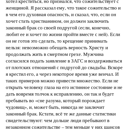
хотел креститься, но признался, что сожительствует с
женщиной. Я рассказал ему, что такое сожительство и
в чем его духовная опасность, и сказал, что, если он
хочет стать христианином, он должен заключить
законный брак со своей подругой (если, конечно,
любит ее и хочет по жизни пройти вместе с ней). Если
он не готов это сделать, то крещение принимать
нельзя: невозможно обещать верность Христу и
продолжать жить в смертном грехе. Мужчина
согласился подать заявление в ЗАГС и воздерживаться
от плотских отношений с подругой до свадьбы. Вскоре
я крестил его, а через некоторое время уже венчал. И
таких примеров можно привести множество. Если не
открыть человеку глаза на его истинное состояние и не
дать вовремя толчок к исправлению, он так и будет
пребывать во «сне разума, который порождает
чудовищ», и, может быть, никогда не заключит
законный брак. Кстати, всё те же данные статистики
свидетельствуют: чем дольше люди пребывают в
незаконном сожительстве – тем меньше у них шансов