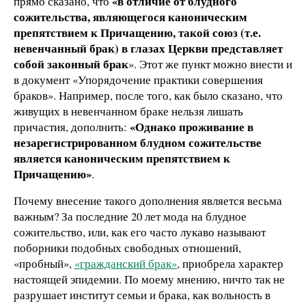
«в отличие от блудного
прямо сказано, что
сожительства, являющегося каноническим
препятствием к Причащению, такой союз (т.е.
невенчанный брак) в глазах Церкви представляет
собой законный брак
». Этот же пункт можно внести и
в документ «Упорядочение практики совершения
браков». Например, после того, как было сказано, что
живущих в невенчанном браке нельзя лишать
«Однако проживание в
причастия, дополнить:
незарегистрированном блудном сожительстве
является каноническим препятствием к
Причащению»
.
Почему внесение такого дополнения является весьма
важным? За последние 20 лет мода на блудное
сожительство, или, как его часто лукаво называют
поборники подобных свободных отношений,
«пробный»,
«гражданский брак»
, приобрела характер
настоящей эпидемии. По моему мнению, ничто так не
разрушает институт семьи и брака, как вольность в