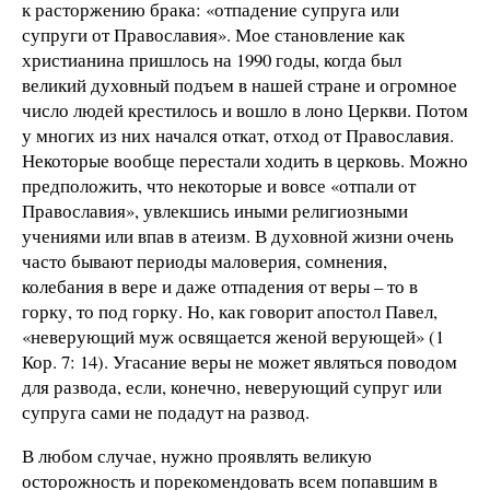
к расторжению брака: «отпадение супруга или
супруги от Православия». Мое становление как
христианина пришлось на 1990 годы, когда был
великий духовный подъем в нашей стране и огромное
число людей крестилось и вошло в лоно Церкви. Потом
у многих из них начался откат, отход от Православия.
Некоторые вообще перестали ходить в церковь. Можно
предположить, что некоторые и вовсе «отпали от
Православия», увлекшись иными религиозными
учениями или впав в атеизм. В духовной жизни очень
часто бывают периоды маловерия, сомнения,
колебания в вере и даже отпадения от веры – то в
горку, то под горку. Но, как говорит апостол Павел,
«неверующий муж освящается женой верующей» (1
Кор. 7: 14). Угасание веры не может являться поводом
для развода, если, конечно, неверующий супруг или
супруга сами не подадут на развод.
В любом случае, нужно проявлять великую
осторожность и порекомендовать всем попавшим в