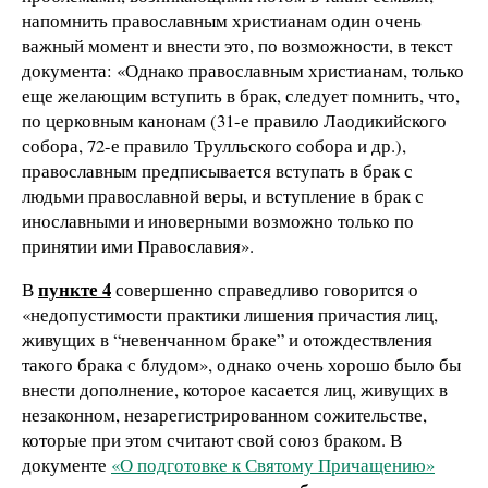
напомнить православным христианам один очень
важный момент и внести это, по возможности, в текст
документа: «Однако православным христианам, только
еще желающим вступить в брак, следует помнить, что,
по церковным канонам (31-е правило Лаодикийского
собора, 72-е правило Трулльского собора и др.),
православным предписывается вступать в брак с
людьми православной веры, и вступление в брак с
инославными и иноверными возможно только по
принятии ими Православия».
пункте 4
В
совершенно справедливо говорится о
«недопустимости практики лишения причастия лиц,
живущих в “невенчанном браке” и отождествления
такого брака с блудом», однако очень хорошо было бы
внести дополнение, которое касается лиц, живущих в
незаконном, незарегистрированном сожительстве,
которые при этом считают свой союз браком. В
документе
«О подготовке к Святому Причащению»