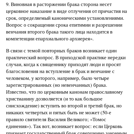
9. Виновная в расторжении брака сторона несет
церковное наказание в виде отлучения от причастия на
срок, определяемый каноническими установлениями.
Вопрос о сокращении срока епитимии и разрешении
венчания второго брака такого лица находится в
компетенции епархиального архиерея».
В связи с темой повторных браков возникает один
практический вопрос. В приходской практике нередки
случаи, когда к священнику приходят люди и просят
благословения на вступление в брак и венчание с
человеком, у которого, например, было четыре
зарегистрированных (но невенчанных) брака.
Известно, что по церковным канонам православному
христианину дозволяется (и то как большое
снисхождение) вступить во второй и третий брак, но
никаких четвертых и пятых быть не может (50-е
правило святителя Василия Великого; «Томос
единения»). Так вот, возникает вопрос: если Церковь
признает государственный брак совершенно законным,