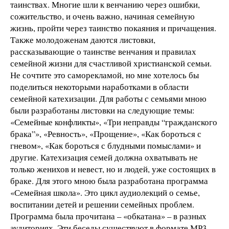
таинствах. Многие шли к венчанию через ошибки,
сожительство, и очень важно, начиная семейную
жизнь, пройти через таинство покаяния и причащения.
Также молодоженам даются листовки,
рассказывающие о таинстве венчания и правилах
семейной жизни для счастливой христианской семьи.
Не сочтите это саморекламой, но мне хотелось бы
поделиться некоторыми наработками в области
семейной катехизации. Для работы с семьями мною
были разработаны листовки на следующие темы:
«Семейные конфликты», «Три неправды “гражданского
брака”», «Ревность», «Прощение», «Как бороться с
гневом», «Как бороться с блудными помыслами» и
другие. Катехизация семей должна охватывать не
только женихов и невест, но и людей, уже состоящих в
браке. Для этого мною была разработана программа
«Семейная школа». Это цикл аудиолекций о семье,
воспитании детей и решении семейных проблем.
Программа была прочитана – «обкатана» – в разных
аудиториях. Эти беседы существуют в формате МР3.