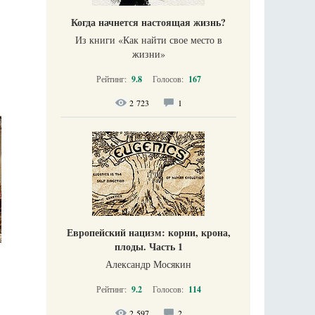
Когда начнется настоящая жизнь?
Из книги «Как найти свое место в
жизни​»
Рейтинг:
9.8
Голосов:
167
2 723
1
Европейский нацизм: корни, крона,
плоды. Часть 1
Александр Мосякин
Рейтинг:
9.2
Голосов:
114
2 597
2