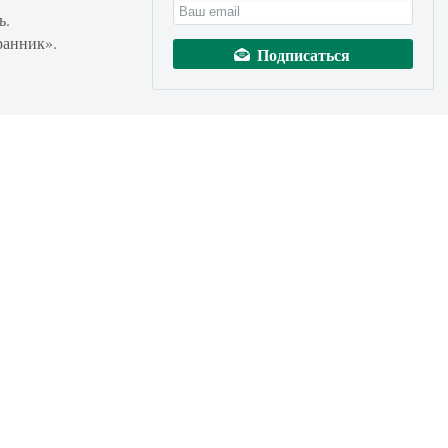
ь.
ранник».