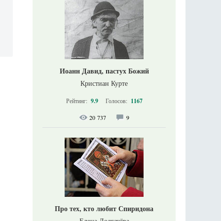
Иоанн Давид, пастух Божий
Кристиан Курте
Рейтинг:
9.9
Голосов:
1167
20 737
9
Про тех, кто любит Спиридона
Елена Долгачёва