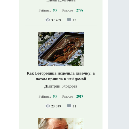
Рейтинг:
9.9
Голосов:
2798
37 459
13
Как Богородица исцелила девочку, а
потом пришла к ней домой
Дмитрий Злодорев
Рейтинг:
9.9
Голосов:
2017
23 749
11