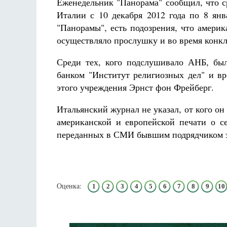
Еженедельник "Панорама" сообщил, что с
Разлуки не будет
Фредерика де Грааф
Италии с 10 декабря 2012 года по 8 янв
"Панорамы", есть подозрения, что амери
осуществляло прослушку и во время конк
Среди тех, кого подслушивало АНБ, был
банком "Институт религиозных дел" и в
этого учреждения Эрнст фон Фрейберг.
Итальянский журнал не указал, от кого о
американской и европейской печати о 
переданных в СМИ бывшим подрядчиком э
Оценка:
1
2
3
4
5
6
7
8
9
10