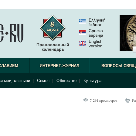
Ελληνική
έκδοση
Српска
верзиjа
English
Православный
version
календарь
СЛАВИЕМ
ИНТЕРНЕТ-ЖУРНАЛ
ВОПРОСЫ СВЯЩ
стыри, святыни
|
Семья
|
Общество
|
Культура
7 291 просмотров
Ра