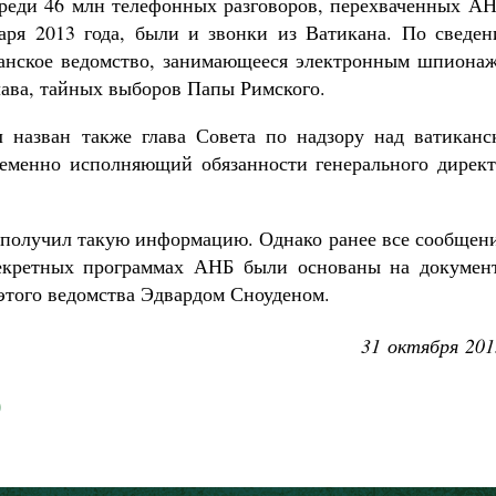
реди 46 млн телефонных разговоров, перехваченных АН
Роман Котов
аря 2013 года, были и звонки из Ватикана. По сведен
Как найти своё место в жизни
Кирилл Мурышев
канское ведомство, занимающееся электронным шпионаж
лава, тайных выборов Папы Римского.
 назван также глава Совета по надзору над ватиканс
ременно исполняющий обязанности генерального директ
н получил такую информацию. Однако ранее все сообщен
секретных программах АНБ были основаны на документ
того ведомства Эдвардом Сноуденом.
31 октября 201