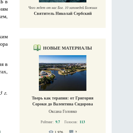
Б в
иям
Чего ждет от нас Бог. 10 заповедей Божиих
Святитель Николай Сербский
ем,
ким
ора
НОВЫЕ МАТЕРИАЛЫ
ия в
ах,
3 г.
Тверь как терапия: от Григория
Сороки до Валентина Сидорова
Оксана Головко
Рейтинг:
9.7
Голосов:
113
1 926
2