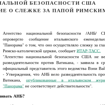
НАЛЬНОЙ БЕЗОПАСНОСТИ США
ИЕ О СЛЕЖКЕ ЗА ПАПОЙ РИМСКИ
Агентство национальной безопасности /АНБ/ 
опровергло сообщение итальянского еженедельн
"Панорама" о том, что оно осуществляло слежку за гл
Римско-католической церкви, сообщает
ИТАР-ТАСС.
"Агентство национальной безопасности США не ве
разведдеятельности против Ватикана, - заявила в ср
официальный представитель этого ведомства Вэни Вай
- Утверждения, что АНБ вело разведдеятельность про
Ватикана,
опубликованные в итальянском журн
"Панорама"
не соответствует действительности".
ушивать АНБ?
Великомученик Георгий Победоносец. Н
святого