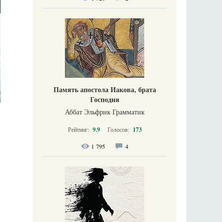
Память апостола Иакова, брата
Господня
Аббат Эльфрик Грамматик
Рейтинг:
9.9
Голосов:
173
1 795
4