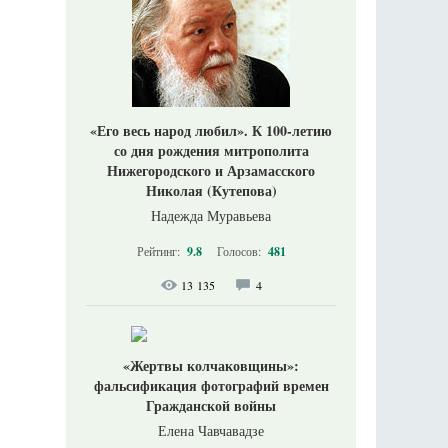
«Его весь народ любил». К 100-летию
со дня рождения митрополита
Нижегородского и Арзамасского
Николая (Кутепова)
Надежда Муравьева
Рейтинг:
9.8
Голосов:
481
13 135
4
«Жертвы колчаковщины»:
фальсификация фотографий времен
Гражданской войны
Елена Чавчавадзе