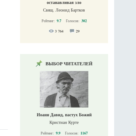
останавливая зло
Свящ. Леонид Бартков
Рейтинг:
9.7
Голосов:
302
3 764
29
ВЫБОР ЧИТАТЕЛЕЙ
Иоанн Давид, пастух Божий
Кристиан Курте
Рейтинг:
9.9
Голосов:
1167