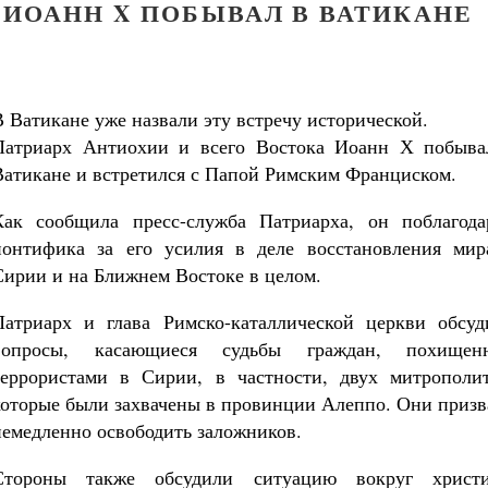
 ИОАНН X ПОБЫВАЛ В ВАТИКАНЕ
В Ватикане уже назвали эту встречу исторической.
Патриарх Антиохии и всего Востока Иоанн Х побыва
Ватикане и встретился с Папой Римским Франциском.
Как сообщила пресс-служба Патриарха, он поблагода
понтифика за его усилия в деле восстановления мир
Сирии и на Ближнем Востоке в целом.
Патриарх и глава Римско-каталлической церкви обсуд
вопросы, касающиеся судьбы граждан, похищен
террористами в Сирии, в частности, двух митрополит
которые были захвачены в провинции Алеппо. Они призв
немедленно освободить заложников.
Стороны также обсудили ситуацию вокруг христи