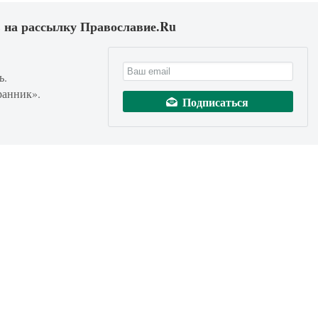
 на рассылку Православие.Ru
ь.
ранник».