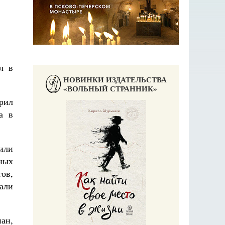
л в
НОВИНКИ ИЗДАТЕЛЬСТВА
«ВОЛЬНЫЙ СТРАННИК»
рил
а в
или
ных
ов,
али
Великомучени
ан,