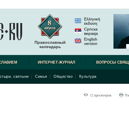
Ελληνική
έκδοση
Српска
верзиjа
English
Православный
version
календарь
СЛАВИЕМ
ИНТЕРНЕТ-ЖУРНАЛ
ВОПРОСЫ СВЯЩ
стыри, святыни
|
Семья
|
Общество
|
Культура
12 просмотров
Ра