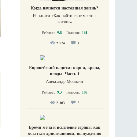
Когда начнется настоящая жизнь?
Из книги «Как найти свое место в
жизни​»
Рейтинг:
9.8
Голосов:
161
2 574
1
Европейский нацизм: корни, крона,
плоды. Часть 1
Александр Мосякин
Рейтинг:
9.3
Голосов:
107
2 463
2
Бремя меча и исцеление сердца: как
остаться христианином, вынужденно