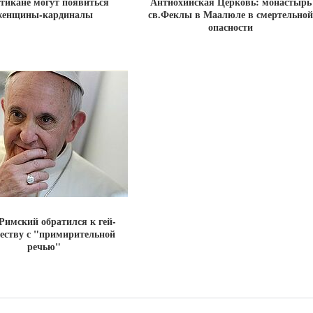
тикане могут появиться
Антиохийская Церковь: монастырь
женщины-кардиналы
св.Феклы в Маалюле в смертельной
опасности
Римский обратился к гей-
еству с "примирительной
речью"