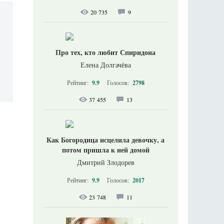
20 735
9
Про тех, кто любит Спиридона
Елена Долгачёва
Рейтинг:
9.9
Голосов:
2798
37 455
13
Как Богородица исцелила девочку, а
потом пришла к ней домой
Дмитрий Злодорев
Рейтинг:
9.9
Голосов:
2017
23 748
11