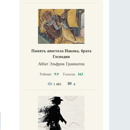
Память апостола Иакова, брата
Господня
Аббат Эльфрик Грамматик
Рейтинг:
9.9
Голосов:
163
1 681
4