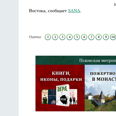
Востока, сообщает
SANA
.
Оценка:
1
2
3
4
5
6
7
8
9
10
Псковская митроп